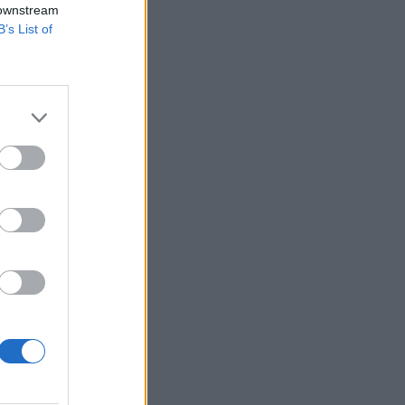
 downstream
B’s List of
το
να
κάτω
ίκες
α