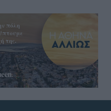
ην πόλη
ύπτουμε
ή της.