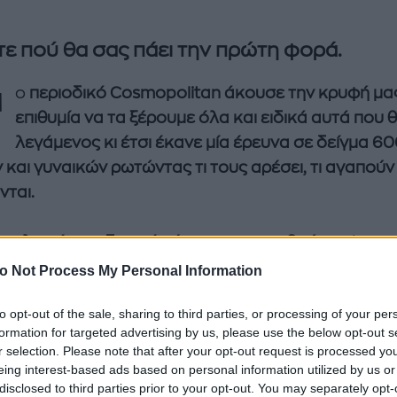
ε πού θα σας πάει την πρώτη φορά.
T
o
περιοδικό Cosmopolitan άκουσε την κρυφή μα
επιθυμία να τα ξέρουμε όλα και ειδικά αυτά που θ
λεγάμενος κι έτσι έκανε μία έρευνα σε δείγμα 6
και γυναικών ρωτώντας τι τους αρέσει, τι αγαπούν 
νται.
ναι λοιπόν το ιδανικό μέρος για ραντεβού;
Αφήστε 
, διαγράψτε από τη λίστα σας την περιπέτεια και
enco's Point of View
A STORY BY KORI
o Not Process My Personal Information
ΝΘΑ ΑΠΟΣΤΟΛΟΠΟΥΛΟΥ
ΔΑΦΝΗ ΚΑΡΑΒΟΚΥΡΗ
στε το σινεμά για κάποια άλλη μέρα.
Ο άντρας είναι
to opt-out of the sale, sharing to third parties, or processing of your per
σιακός και θέλει να βγάλει την υποψήφια κοπέλα 
υτη καλοκαιρινή
Nτίνα Νικολάου: «Όταν
formation for targeted advertising by us, please use the below opt-out s
νο. Δεν ξέρουμε εάν θα διαλέξει τα Goody's (λόγω 
ή σαλάτα με
έπαθα την πρώτη κρίση
r selection. Please note that after your opt-out request is processed y
πιο κυριλέ, πάντως η εν λόγω έρευνα αποδεικνύει π
ι, φέτα και φράουλες
πανικού νόμιζα πως θα
eing interest-based ads based on personal information utilized by us or
disclosed to third parties prior to your opt-out. You may separately opt-
λατρέψετε
πεθάνω»
 αλλάζουν αλλά κάποια πράγματα παραμένουν