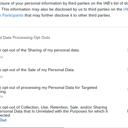
losure of your personal information by third parties on the IAB’s list of
ικές αξίες.
. This information may also be disclosed by us to third parties on the
IA
Participants
that may further disclose it to other third parties.
ριέργεια και μόνο,
οι γυναίκες διάλεξαν να κάνουν 
τους ραντεβού στο σπίτι, μην κουράζονται κι όλας 
l Data Processing Opt Outs
ύν με τα τακούνια από δω κι από κει!
o opt-out of the Sharing of my personal data.
In
τε επίσης:
o opt-out of the Sale of my Personal Data.
άντρες αυνανίζονται πιο συχνά; Διαβάστε την παρα
In
 και ενημερωθείτε
to opt-out of processing my Personal Data for Targeted
ing.
που μας διδάσκει: τι θέλουν οι άντρες από τις γυνα
In
εβάτι;
o opt-out of Collection, Use, Retention, Sale, and/or Sharing
ersonal Data that Is Unrelated with the Purposes for which it
 μυρωδιά που καλεί για σεξ;
lected.
Out
 που μας ανοίγει τα μάτια: πόσα εκατοστά μπορεί ν