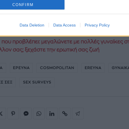
CONFIRM
νθεί ένα πέος;
που μας ξεσκεπάζει: γιατί οι γυναίκες προτιμούν τ
Data Deletion
Data Access
Privacy Policy
 που προβλέπει: μεγαλώνετε με πολλές γυναίκες σ
λλον σας; ξεχάστε την ερωτική σας ζωή
ΚΑ
ΕΡΕΥΝΑ
COSMOPOLITAN
EREYNA
GYNAIK
Σ ΣΕΞ
SEX SURVEYS