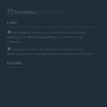
Newsletter
Έχω διαβάσει, κατανοώ και αποδέχομαι τους
όρους
χρήσης
και τη
δήλωση εχεμύθειας
του ιστοτόπου της
εταιρείας
Δηλώνω υπεύθυνα ότι είμαι άνω των 18 ετών ή ότι
βρίσκομαι υπό την εποπτεία γονέα ή κηδεμόνα ή επιτρόπου
Εγγραφή