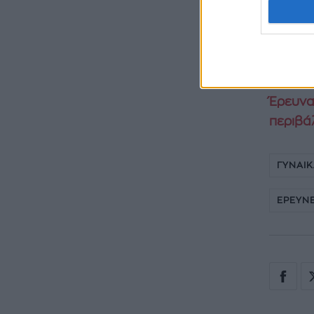
επιμηκυ
Έρευνα 
πρώην;
Έρευνα
περιβά
ΓΥΝΑΙ
ΕΡΕΥΝΕ