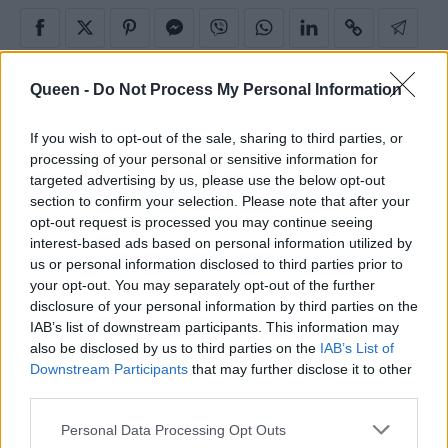
Queen -
Do Not Process My Personal Information
If you wish to opt-out of the sale, sharing to third parties, or
processing of your personal or sensitive information for
Related
targeted advertising by us, please use the below opt-out
section to confirm your selection. Please note that after your
opt-out request is processed you may continue seeing
interest-based ads based on personal information utilized by
us or personal information disclosed to third parties prior to
Οι ερευνητές μέτρησαν πόσο χρόνο χρειάζεται
your opt-out. You may separately opt-out of the further
πραγματικά μια φιλία
disclosure of your personal information by third parties on the
IAB’s list of downstream participants. This information may
also be disclosed by us to third parties on the
IAB’s List of
Yellow Flag: Το ενδιάμεσο στάδιο ανάμεσα στο «βρήκα
Downstream Participants
that may further disclose it to other
third parties.
το άλλο μου μισό» και το «τρέχα να σωθείς»
Personal Data Processing Opt Outs