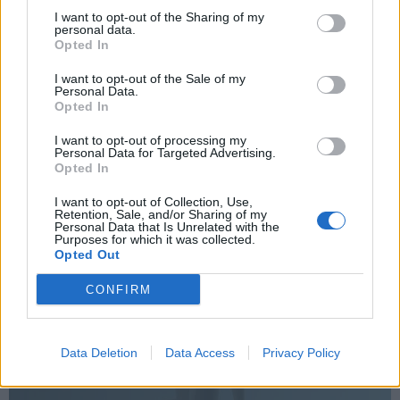
I want to opt-out of the Sharing of my
Τελικά η κοινοποίηση τοποθεσίας είναι ή όχι τοξική
personal data.
για μία σχέση;
Opted In
I want to opt-out of the Sale of my
Personal Data.
Το viral photo booth της Νέας Υόρκης σου βρίσκει το
Opted In
ιδανικό ταίρι, αλλά μήπως χάνουμε το απρόβλεπτο;
I want to opt-out of processing my
Personal Data for Targeted Advertising.
Opted In
I want to opt-out of Collection, Use,
Retention, Sale, and/or Sharing of my
Personal Data that Is Unrelated with the
Keep her in the game
Purposes for which it was collected.
Opted Out
Πότε η αυτοπεποίθηση γίνεται
η μεγαλύτερη δύναμη μίας
CONFIRM
αθλήτριας; Ανακάλυψε
περισσότερα
Data Deletion
Data Access
Privacy Policy