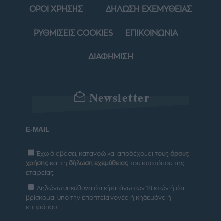
ΟΡΟΙ ΧΡΗΣΗΣ
ΔΗΛΩΣΗ ΕΧΕΜΥΘΕΙΑΣ
ΡΥΘΜΙΣΕΙΣ COOKIES
ΕΠΙΚΟΙΝΩΝΙΑ
ΔΙΑΦΗΜΙΣΗ
Newsletter
Έχω διαβάσει, κατανοώ και αποδέχομαι τους
όρους
χρήσης
και τη
δήλωση εχεμύθειας
του ιστοτόπου της
εταιρείας
Δηλώνω υπεύθυνα ότι είμαι άνω των 18 ετών ή ότι
βρίσκομαι υπό την εποπτεία γονέα ή κηδεμόνα ή
επιτρόπου