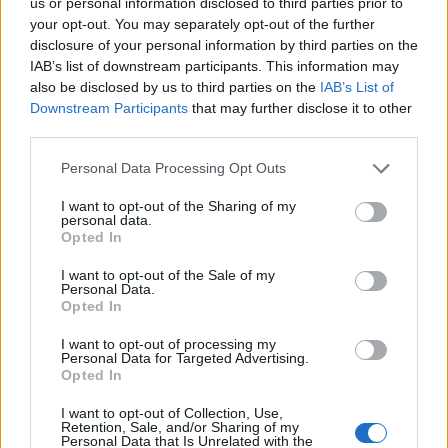
us or personal information disclosed to third parties prior to
είναι τόσο δημοφιλές
your opt-out. You may separately opt-out of the further
disclosure of your personal information by third parties on the
Έρευνα που εξηγεί: γιατί οι γυναίκες ουρλιάζουν κατά τη διάρκεια
IAB’s list of downstream participants. This information may
του σεξ
also be disclosed by us to third parties on the
IAB’s List of
Downstream Participants
that may further disclose it to other
Χριστουγεννιάτικη έρευνα: τι απολαμβάνουν
third parties.
να κάνουν οι άντρες κατά τη διάρκεια των
Personal Data Processing Opt Outs
γιορτών;
I want to opt-out of the Sharing of my
personal data.
Opted In
ΓΥΝΑΙΚΑ
ΕΡΕΥΝΑ ΣΕΞ
GYNAIKA
I want to opt-out of the Sale of my
Personal Data.
ΕΡΕΥΝΕΣ ΣΕΞ
SEX SURVEYS
Opted In
I want to opt-out of processing my
Personal Data for Targeted Advertising.
Opted In
I want to opt-out of Collection, Use,
Retention, Sale, and/or Sharing of my
Personal Data that Is Unrelated with the