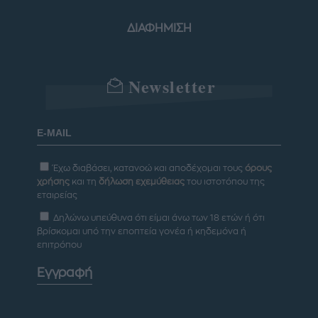
ΔΙΑΦΗΜΙΣΗ
Newsletter
Έχω διαβάσει, κατανοώ και αποδέχομαι τους
όρους
χρήσης
και τη
δήλωση εχεμύθειας
του ιστοτόπου της
εταιρείας
Δηλώνω υπεύθυνα ότι είμαι άνω των 18 ετών ή ότι
βρίσκομαι υπό την εποπτεία γονέα ή κηδεμόνα ή
επιτρόπου
Εγγραφή