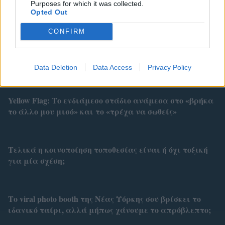
Purposes for which it was collected.
Opted Out
CONFIRM
Related
Data Deletion
Data Access
Privacy Policy
Yellow Flag: Το ενδιάμεσο στάδιο ανάμεσα στο «βρήκα
το άλλο μου μισό» και το «τρέχα να σωθείς»
Τελικά η κοινοποίηση τοποθεσίας είναι ή όχι τοξική
για μία σχέση;
Το viral photo booth της Νέας Υόρκης σου βρίσκει το
ιδανικό ταίρι, αλλά μήπως χάνουμε το απρόβλεπτο;