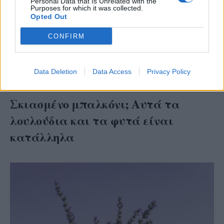
Personal Data that Is Unrelated with the
Purposes for which it was collected.
Opted Out
Πότε να ποτίζεις τα φυτά το πρωί ή το βράδυ;
Ένας αγρότης με 40 χρόνια εμπειρίας απαντά
CONFIRM
Έχεις πολλά φυτά στο σπίτι; Ιδού τι σημαίνει
Data Deletion
Data Access
Privacy Policy
αυτό, σύμφωνα με την ψυχολογία
Σκιασμένο μπαλκόνι; Αυτά τα
λουλούδια και τα φυτά είναι
κατάλληλα