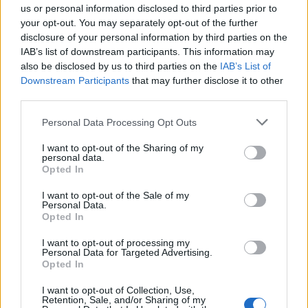
us or personal information disclosed to third parties prior to
your opt-out. You may separately opt-out of the further
disclosure of your personal information by third parties on the
IAB’s list of downstream participants. This information may
also be disclosed by us to third parties on the
IAB’s List of
Downstream Participants
that may further disclose it to other
third parties.
Personal Data Processing Opt Outs
I want to opt-out of the Sharing of my
Σε αυτά περιλαμβάνονται λουλούδια όπως οι
personal data.
Opted In
μαργαρίτες, οι πετούνιες ή τα
γεράνια
αλλά
και
βότανα
όπως η λεβάντα, το δεντρολίβανο
I want to opt-out of the Sale of my
Personal Data.
και το θυμάρι ταιριάζουν σε ένα ηλιόλουστο
Opted In
νότιο μπαλκόνι. Όσοι θέλουν να
I want to opt-out of processing my
καλλιεργήσουν φρούτα ή λαχανικά, μπορούν
Personal Data for Targeted Advertising.
Opted In
να δοκιμάσουν σε ένα νότιο μπαλκόνι
φράουλες
, ντομάτες ή ένα εσπεριδοειδές
I want to opt-out of Collection, Use,
Retention, Sale, and/or Sharing of my
δέντρο.