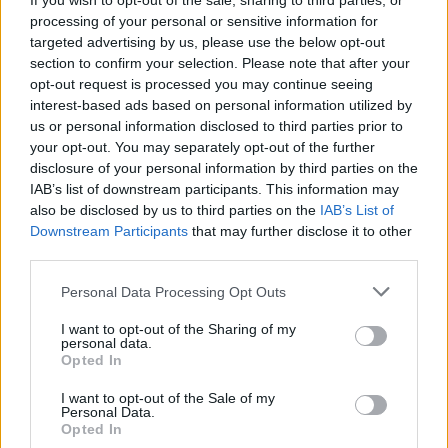
If you wish to opt-out of the sale, sharing to third parties, or
processing of your personal or sensitive information for
Σε ένα μπολ, ρίχνεις όλα τα υλικά και τα
targeted advertising by us, please use the below opt-out
ανακατεύεις καλά. Την αφήνεις εκεί για ένα
section to confirm your selection. Please note that after your
opt-out request is processed you may continue seeing
τέταρτο περίπου και στη συνέχεια την
interest-based ads based on personal information utilized by
τοποθετείς σε ένα βαζάκι με καπάκι. Για να την
us or personal information disclosed to third parties prior to
χρησιμοποιήσεις τα πράγματα είναι πολύ
your opt-out. You may separately opt-out of the further
disclosure of your personal information by third parties on the
απλά. Παίρνεις τη σκόνη που έφτιαξες, τη
IAB’s list of downstream participants. This information may
σκορπάς σε όλη την επιφάνεια του χαλιού (ή
also be disclosed by us to third parties on the
IAB’s List of
των χαλιών) σου, την αφήνεις για μισή ώρα και
Downstream Participants
that may further disclose it to other
third parties.
στη συνέχεια σκουπίζεις το χαλί σου, όπως θα
έκανες κανονικά.
Personal Data Processing Opt Outs
I want to opt-out of the Sharing of my
personal data.
Opted In
I want to opt-out of the Sale of my
Personal Data.
Opted In