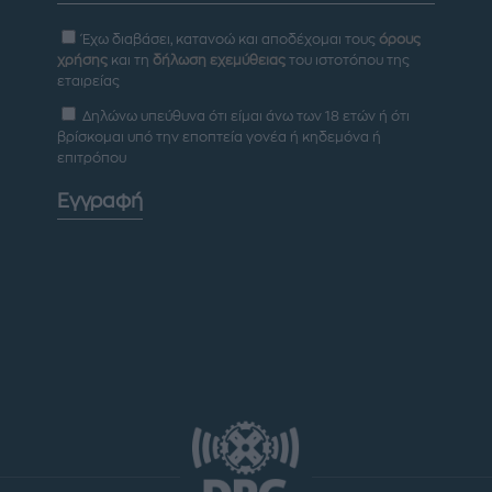
Έχω διαβάσει, κατανοώ και αποδέχομαι τους
όρους
χρήσης
και τη
δήλωση εχεμύθειας
του ιστοτόπου της
εταιρείας
Δηλώνω υπεύθυνα ότι είμαι άνω των 18 ετών ή ότι
βρίσκομαι υπό την εποπτεία γονέα ή κηδεμόνα ή
επιτρόπου
Εγγραφή