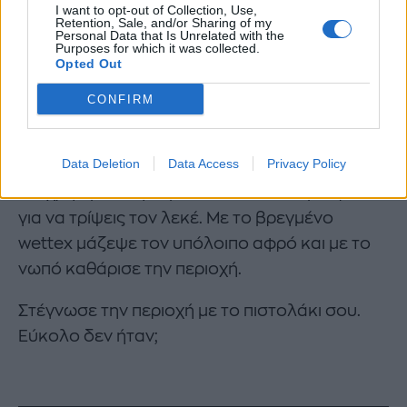
I want to opt-out of Collection, Use,
Retention, Sale, and/or Sharing of my
κουταλάκι του γλυκού απορρυπαντικό πιάτων
Personal Data that Is Unrelated with the
Purposes for which it was collected.
σε ένα φλιτζάνι κρύο νερό. Καθάρισε με το
Opted Out
διάλυμα που έφτιαξες τον λεκέ μέχρι να τον
CONFIRM
δεις να φεύγει.
Μια άλλη λύση είναι να χρησιμοποιήσεις αφρό
Data Deletion
Data Access
Privacy Policy
ξυρίσματος. Βάλε αφρό στην περιοχή του λεκέ
και χρησιμοποίησε μια παλιά οδοντόβουρτσα
για να τρίψεις τον λεκέ. Με το βρεγμένο
wettex μάζεψε τον υπόλοιπο αφρό και με το
νωπό καθάρισε την περιοχή.
Στέγνωσε την περιοχή με το πιστολάκι σου.
Εύκολο δεν ήταν;