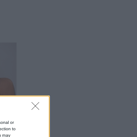
sonal or
ώς έχει
ection to
ς;
ou may