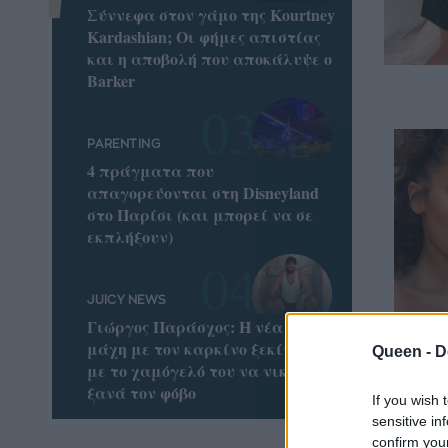
Σύννεφα στον γάμο της Kourtney
Kardashian; Οι φήμες απιστίας
και η αποβολή που αποκάλυψε ο
Barker
PARENTING
4 πράγματα που
απαγορεύονται στη Disneyland
στο Παρίσι (και μπορεί να σε
εκπλήξουν)
JUICY NEWS
Γιώργος Παράσχος: Η νέα του
μάχη με τον καρκίνο ξεκίνησε
Queen -
D
με το χαμόγελό του να νικά
ξανά τον φόβο
If you wish 
Ποια 
sensitive in
αρνείτ
confirm you