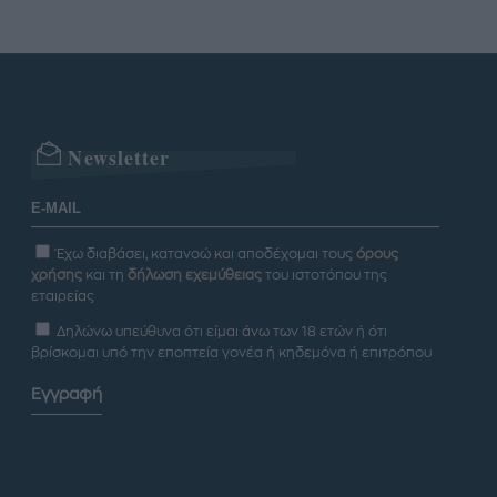
Newsletter
Έχω διαβάσει, κατανοώ και αποδέχομαι τους
όρους
χρήσης
και τη
δήλωση εχεμύθειας
του ιστοτόπου της
εταιρείας
Δηλώνω υπεύθυνα ότι είμαι άνω των 18 ετών ή ότι
βρίσκομαι υπό την εποπτεία γονέα ή κηδεμόνα ή επιτρόπου
Εγγραφή