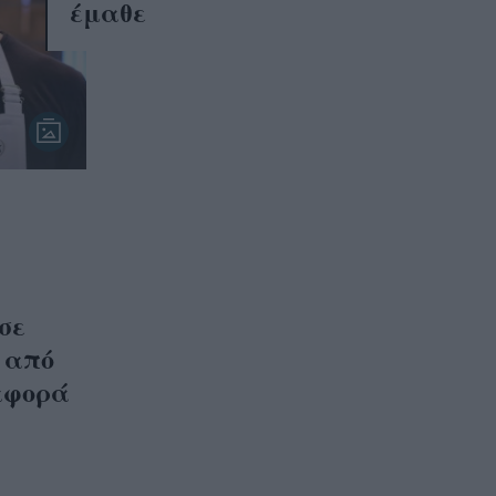
έμαθε
σε
 από
ιαφορά