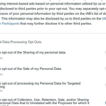
στο πρόσωπό της
eing interest-based ads based on personal information utilized by us or
disclosed to third parties prior to your opt-out. You may separately opt-
losure of your personal information by third parties on the IAB’s list of
. This information may also be disclosed by us to third parties on the
IA
Participants
that may further disclose it to other third parties.
l Data Processing Opt Outs
o opt-out of the Sharing of my personal data.
In
o opt-out of the Sale of my Personal Data.
In
to opt-out of processing my Personal Data for Targeted
ing.
e Kardashian ποζάρει
Διάσημες γυναίκες π
In
λη μια σέξι
έχουν παραδεχθεί ότι
o opt-out of Collection, Use, Retention, Sale, and/or Sharing
ράφιση και τα χείλη
κάνει πλαστική στήθ
ersonal Data that Is Unrelated with the Purposes for which it