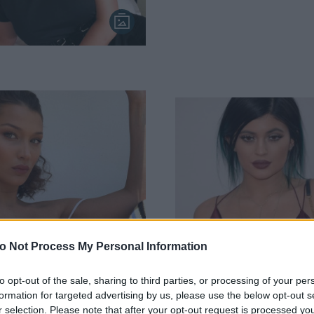
o Not Process My Personal Information
to opt-out of the sale, sharing to third parties, or processing of your per
αισθητική επέμβαση
Kylie Jenner: Τι ακριβ
formation for targeted advertising by us, please use the below opt-out s
αι πως έκανε η Bella
κάνει στο πρόσωπό τη
r selection. Please note that after your opt-out request is processed y