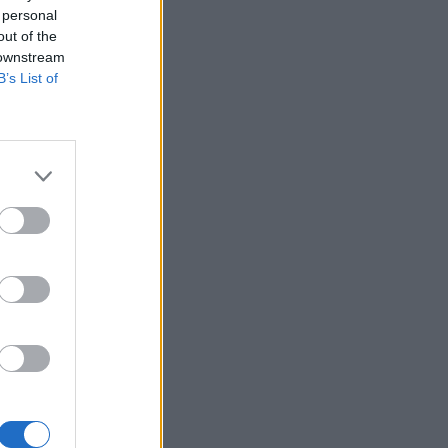
 personal
out of the
 downstream
B’s List of
ου
 έχουν
ους