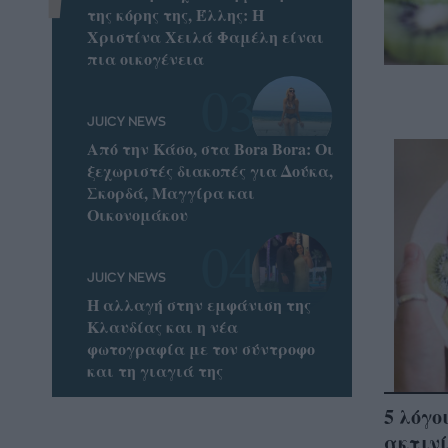
της κόρης της, Έλλης: Η
Χριστίνα Χειλά Φαμέλη είναι
πια οικογένεια
JUICY NEWS
Από την Κάσο, στα Bora Bora: Οι
ξεχωριστές διακοπές για Δούκα,
Σκορδά, Μαγγίρα και
Οικονομάκου
JUICY NEWS
Η αλλαγή στην εμφάνιση της
Κλαυδίας και η νέα
φωτογραφία με τον σύντροφο
και τη γιαγιά της
5 λόγο
ακτινί