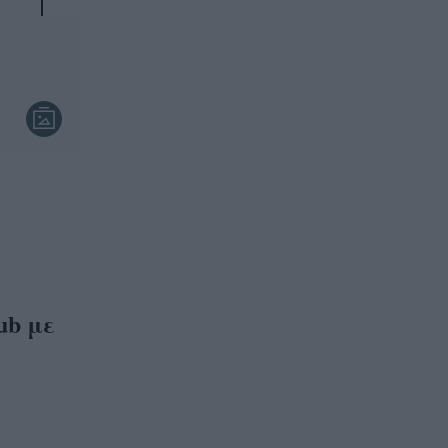
ub με