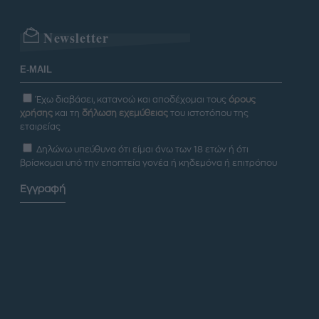
Newsletter
Έχω διαβάσει, κατανοώ και αποδέχομαι τους
όρους
χρήσης
και τη
δήλωση εχεμύθειας
του ιστοτόπου της
εταιρείας
Δηλώνω υπεύθυνα ότι είμαι άνω των 18 ετών ή ότι
βρίσκομαι υπό την εποπτεία γονέα ή κηδεμόνα ή επιτρόπου
Εγγραφή