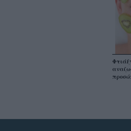
Φτιάξτ
αναζω
προσώπ