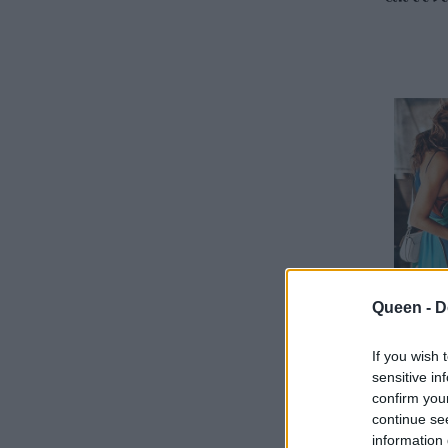
Queen -
D
If you wish 
sensitive in
5 φρού
confirm you
λάθος 
continue se
συγχω
information 