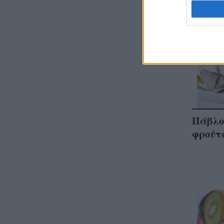
Πάβλο
φρούτ