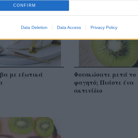
CONFIRM
Data Deletion
Data Access
Privacy Policy
βα με εξωτικά
Φουσκώσατε μετά το
α
φαγητό; Πιάστε ένα
ακτινίδιο