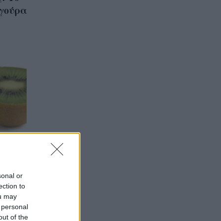
ιγούρα
sonal or
ection to
για να
ou may
ίδιο
 personal
out of the