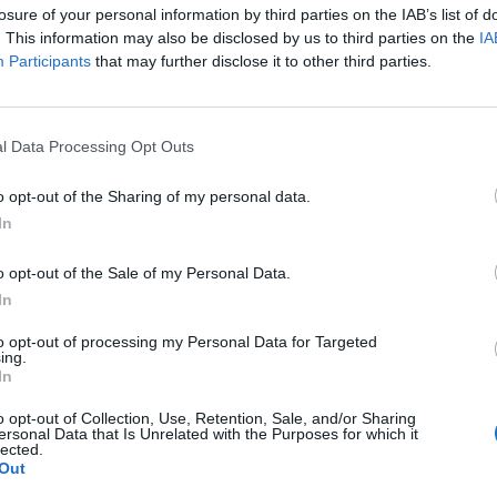
losure of your personal information by third parties on the IAB’s list of
. This information may also be disclosed by us to third parties on the
IA
Participants
that may further disclose it to other third parties.
ιλιότητα: Ο smoothie
l Data Processing Opt Outs
 που θα σας βγάλει
η δύσκολη θέση
o opt-out of the Sharing of my personal data.
In
o opt-out of the Sale of my Personal Data.
In
to opt-out of processing my Personal Data for Targeted
ing.
In
o opt-out of Collection, Use, Retention, Sale, and/or Sharing
ersonal Data that Is Unrelated with the Purposes for which it
lected.
Out