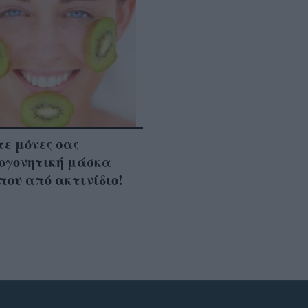
ε μόνες σας
ογονητική μάσκα
ου από ακτινίδιο!