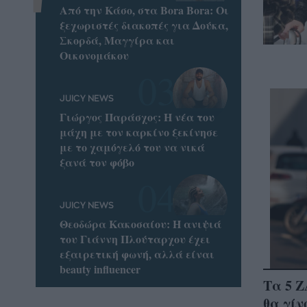
Από την Κάσο, στα Bora Bora: Οι
ξεχωριστές διακοπές για Δούκα,
Σκορδά, Μαγγίρα και
Οικονομάκου
JUICY NEWS
Γιώργος Παράσχος: Η νέα του
μάχη με τον καρκίνο ξεκίνησε
με το χαμόγελό του να νικά
ξανά τον φόβο
JUICY NEWS
Θεοδώρα Κακοσαίου: Η ανιψιά
του Γιάννη Πλούταρχου έχει
εξαιρετική φωνή, αλλά είναι
beauty influencer
Τα 5 
θα γί