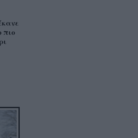
έκανε
ο πιο
ρι