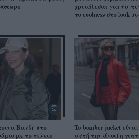
ινόπωρο
χρειάζεσαι για να πε
το coolness στο look σο
ποινα Βανδή στο
To bomber jacket είναι
όμιο με το τέλειο
αυτή την άνοιξη γιατ