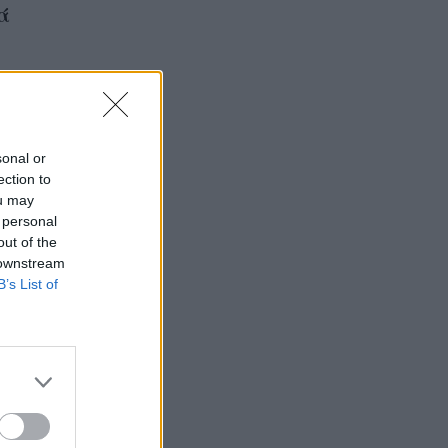
ά
sonal or
ection to
ou may
 personal
out of the
 downstream
B’s List of