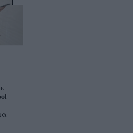
σε
ol
ια