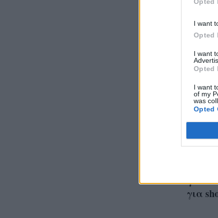
Opted 
I want t
Opted 
I want 
Advertis
Opted 
I want t
of my P
was col
Opted 
Μαρία
αγαπη
έχει τ
φαντάζ
για sh