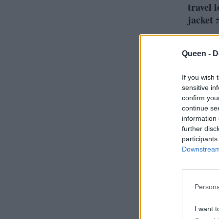
travel
jacket
Queen -
D
If you wish 
Η Τό
sensitive in
έχει 
confirm you
continue se
θα φο
information 
τζιν 
further disc
participants
Downstream 
Persona
I want t