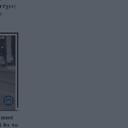
τύχεις
υ
 must
ί θα το