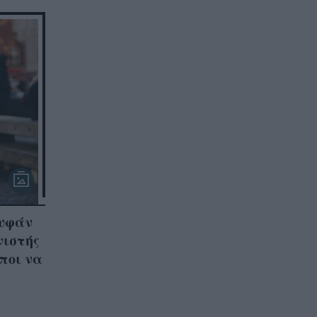
ουφάν
νιστής
ποι να