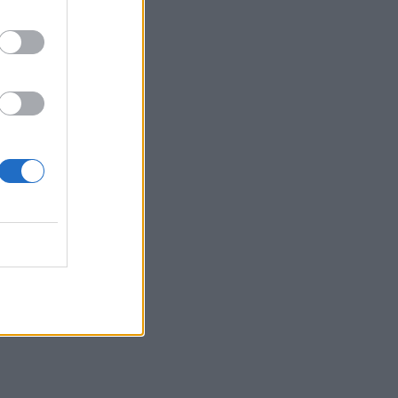
νωφόρι
ά το
le