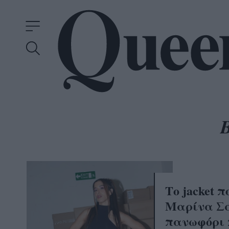
Το jacket π
Μαρίνα Σά
πανωφόρι 