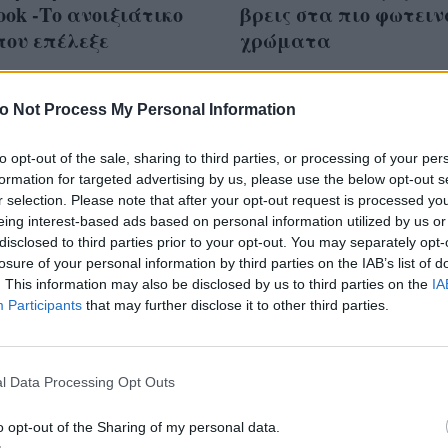
 look -Το ανοιξιάτικο
βρεις στα πιο φωτειν
 που επέλεξε
χρώματα
o Not Process My Personal Information
to opt-out of the sale, sharing to third parties, or processing of your per
νια Σωτηροπούλου
formation for targeted advertising by us, please use the below opt-out s
τα δύο μπουφάν που
r selection. Please note that after your opt-out request is processed y
eing interest-based ads based on personal information utilized by us or
ρέσεις τώρα με το
disclosed to third parties prior to your opt-out. You may separately opt-
παντελόνι
losure of your personal information by third parties on the IAB’s list of
. This information may also be disclosed by us to third parties on the
IA
Participants
that may further disclose it to other third parties.
l Data Processing Opt Outs
o opt-out of the Sharing of my personal data.