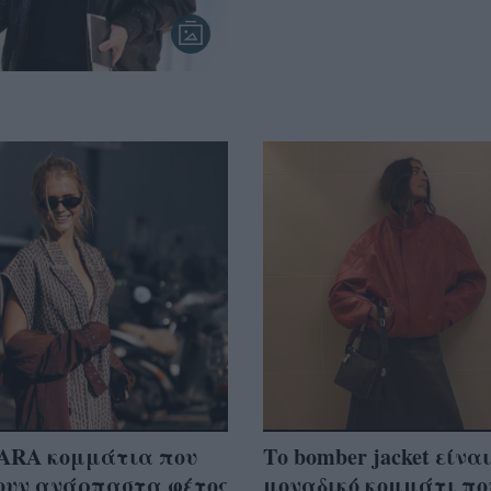
ZARA κομμάτια που
Τo bomber jacket είναι
νουν ανάρπαστα φέτος
μοναδικό κομμάτι πο