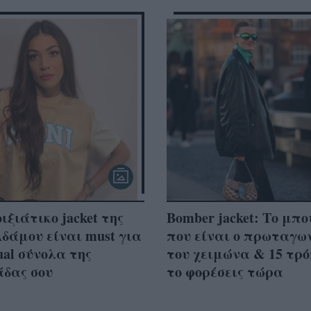
ιξιάτικο jacket της
Bomber jacket: Το μπ
δάμου είναι must για
που είναι ο πρωταγω
ual σύνολα της
του χειμώνα & 15 τρό
άδας σου
το φορέσεις τώρα