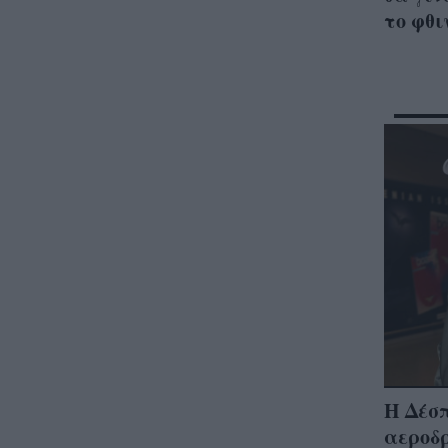
το φθ
Η Δέσ
αεροδρ