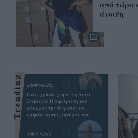
από τώρα κ
άνοιξη
Trending
ΑΦΙΕΡΩΜΑΤΑ
Ένας χρόνος χωρίς τη Λένα
Σαμαρά: Η αφιέρωση του
αδελφού της & η σπάνια
εμφάνιση της μητέρας της
JUICY NEWS