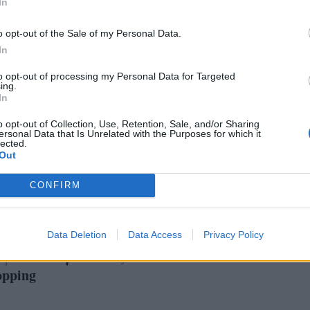
In
o opt-out of the Sale of my Personal Data.
In
to opt-out of processing my Personal Data for Targeted
ing.
In
o opt-out of Collection, Use, Retention, Sale, and/or Sharing
ersonal Data that Is Unrelated with the Purposes for which it
lected.
Out
CONFIRM
 Σολωμού: Το
Bomber jacket: Το πα
μένο της μπουφάν
των cool girls κατακτ
ο ροκ στυλ που
Data Deletion
Data Access
φθινοπωρινό street sty
Privacy Policy
εσαι -3 προτάσεις
opping