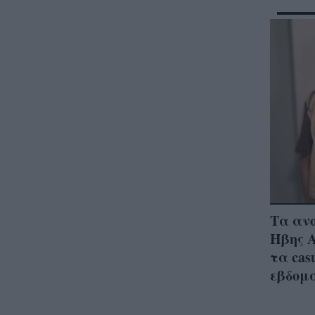
Τα ανο
Ήβης Α
τα cas
εβδομ