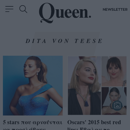
NEWSLETTER
DITA VON TEESE
5 stars που αρνούνται
Oscars' 2015 best red
να προσλάβουν
lips: Έβαλαν το