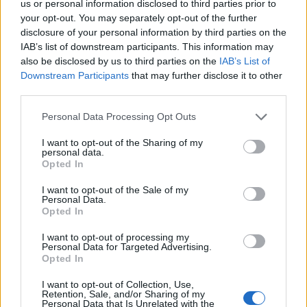
us or personal information disclosed to third parties prior to
your opt-out. You may separately opt-out of the further
Η Dita Von Teese ξέρει
disclosure of your personal information by third parties on the
Dita von Teese: Ποιο
από κόκκινο κραγιόν
IAB’s list of downstream participants. This information may
είναι το απόλυτο
also be disclosed by us to third parties on the
IAB’s List of
fashion icon της;
Downstream Participants
that may further disclose it to other
third parties.
Personal Data Processing Opt Outs
I want to opt-out of the Sharing of my
personal data.
Opted In
I want to opt-out of the Sale of my
Personal Data.
Opted In
I want to opt-out of processing my
Personal Data for Targeted Advertising.
Opted In
H Dita Von Teese σας
I want to opt-out of Collection, Use,
μαθαίνει πως να
Retention, Sale, and/or Sharing of my
Personal Data that Is Unrelated with the