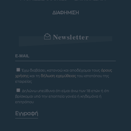
ΔΙΑΦΗΜΙΣΗ
Newsletter
Έχω διαβάσει, κατανοώ και αποδέχομαι τους
όρους
χρήσης
και τη
δήλωση εχεμύθειας
του ιστοτόπου της
εταιρείας
Δηλώνω υπεύθυνα ότι είμαι άνω των 18 ετών ή ότι
βρίσκομαι υπό την εποπτεία γονέα ή κηδεμόνα ή
επιτρόπου
Εγγραφή