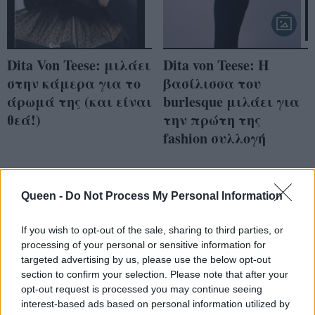
Dita Von Teese: μιλάει
Dita von Teese: Η
στην κάμερα για το
βασίλισσα του
άρωμά της (και είναι
burlesque μιλάει για
θεά!)
την πρώτη της
fashion συλλογή
Queen -
Do Not Process My Personal Information
If you wish to opt-out of the sale, sharing to third parties, or
processing of your personal or sensitive information for
targeted advertising by us, please use the below opt-out
section to confirm your selection. Please note that after your
opt-out request is processed you may continue seeing
interest-based ads based on personal information utilized by