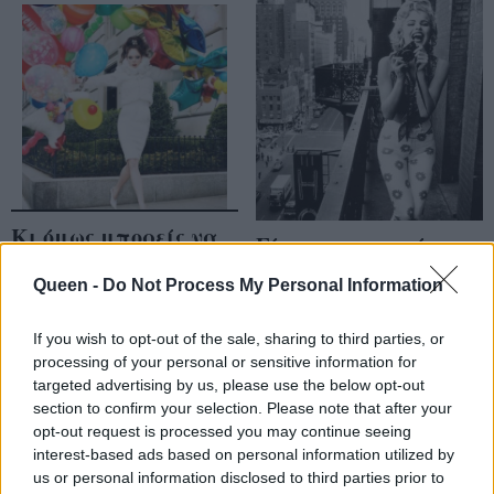
Κι όμως μπορείς να
Είναι εγωιστικό το
τονώσεις την
να αγαπάς τον εαυτό
Queen -
Do Not Process My Personal Information
αυτοπεποίθησή σου
σου;
σε 40''!
If you wish to opt-out of the sale, sharing to third parties, or
processing of your personal or sensitive information for
targeted advertising by us, please use the below opt-out
section to confirm your selection. Please note that after your
opt-out request is processed you may continue seeing
interest-based ads based on personal information utilized by
us or personal information disclosed to third parties prior to