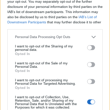
your opt-out. You may separately opt-out of the further
disclosure of your personal information by third parties on the
IAB’s list of downstream participants. This information may
also be disclosed by us to third parties on the
IAB’s List of
Downstream Participants
that may further disclose it to other
third parties.
Tι μπορείς να κάνεις
10 Σημάδια ότι είσαι
Personal Data Processing Opt Outs
για να δείξεις στον
πιο κοντά στο να
I want to opt-out of the Sharing of my
εαυτό σου ότι τον
αγαπήσεις τον εαυτό
personal data.
αγαπάς; (video)
σου!
Opted In
I want to opt-out of the Sale of my
Personal Data.
Opted In
I want to opt-out of processing my
Personal Data for Targeted Advertising.
Opted In
I want to opt-out of Collection, Use,
Retention, Sale, and/or Sharing of my
Personal Data that Is Unrelated with the
Purposes for which it was collected.