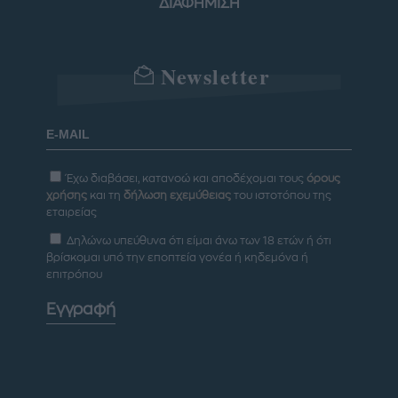
ΔΙΑΦΗΜΙΣΗ
Newsletter
Έχω διαβάσει, κατανοώ και αποδέχομαι τους
όρους
χρήσης
και τη
δήλωση εχεμύθειας
του ιστοτόπου της
εταιρείας
Δηλώνω υπεύθυνα ότι είμαι άνω των 18 ετών ή ότι
βρίσκομαι υπό την εποπτεία γονέα ή κηδεμόνα ή
επιτρόπου
Εγγραφή