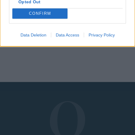
Opted Out
CONFIRM
Πώς να πεις.... τα
Οι όμορφες ρωγμές
δύσκολα! (μέρος 1ο)
σου!
Data Deletion
Data Access
Privacy Policy