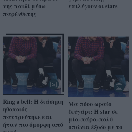
της παιδί μέσω
επιλέγουν οι stars
παρένθετης
Ring a bell: Η διάσημη
Mα πόσο ωραίο
ηθοποιός
ζευγάρι: Η star σε
παντρεύτηκε και
μία-πάρα-πολύ
ήταν πιο όμορφη από
σπάνια έξοδο με το