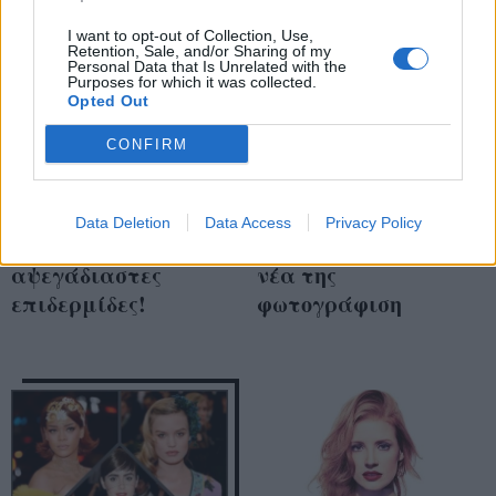
I want to opt-out of Collection, Use,
Retention, Sale, and/or Sharing of my
Personal Data that Is Unrelated with the
Purposes for which it was collected.
Opted Out
CONFIRM
Ο χρόνος περνά και
Πραγματικά
δεν τις αγγίζει: Οι
αγνώριστη! Δείτε τη
Data Deletion
Data Access
Privacy Policy
celebrities με τις πιο
Jessica Chastain στη
αψεγάδιαστες
νέα της
επιδερμίδες!
φωτογράφιση