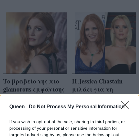
Το βραβείο της πιο
Η Jessica Chastain
glamorous εμφάνισης
μιλάει για τη
της εβδομάδας
φημολογούμενη
ανήκει στη Jessica
κόντρα με την
Queen -
Do Not Process My Personal Information
Chastain!
Jennifer Lawrence
If you wish to opt-out of the sale, sharing to third parties, or
processing of your personal or sensitive information for
targeted advertising by us, please use the below opt-out