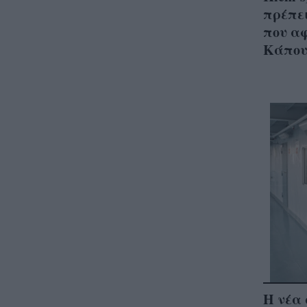
πρέπει
που α
Κάπου
Η νέα 