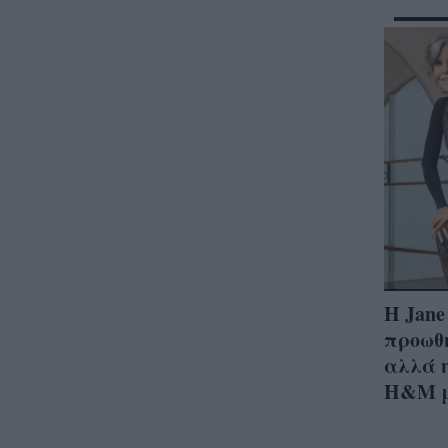
Η Jane
προωθ
αλλά η
H&M μ