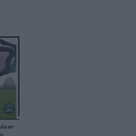
οίκου
τα