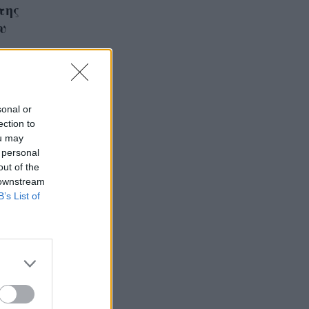
της
υ
sonal or
ection to
ou may
 personal
out of the
 downstream
B’s List of