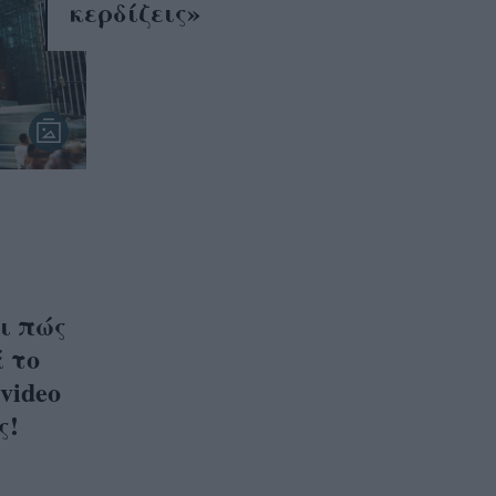
κερδίζεις»
ι πώς
 το
video
ς!