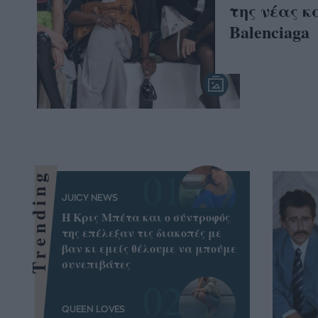
της νέας 
Balenciaga
Trending
JUICY NEWS
Η Κρις Μπέτα και ο σύντροφός
της επέλεξαν τις διακοπές με
βαν κι εμείς θέλουμε να μπούμε
συνεπιβάτες
QUEEN LOVES