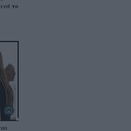
ξανά το
ται