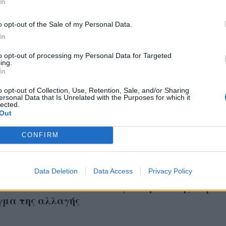
In
o opt-out of the Sale of my Personal Data.
In
to opt-out of processing my Personal Data for Targeted
ing.
In
o opt-out of Collection, Use, Retention, Sale, and/or Sharing
ersonal Data that Is Unrelated with the Purposes for which it
lected.
Out
CONFIRM
καμπάνια για τις
The Art Of Italian Ling
ς της Καλλιθέας έχει
Data Deletion
Data Access
Intimissimi επιλέγει 
Privacy Policy
πό editorial και δίνει
για τη νέα της καμπ
γμα της αλλαγής