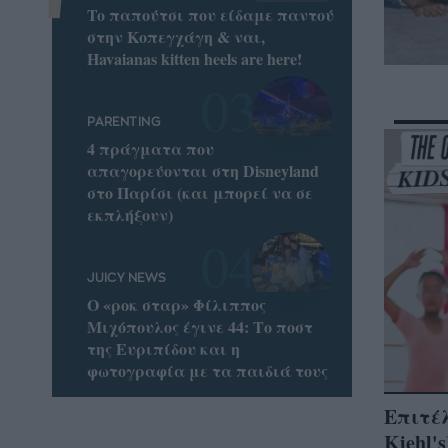
To παπούτσι που είδαμε παντού
στην Κοπεγχάγη & ναι,
Havaianas kitten heels are here!
PARENTING
4 πράγματα που
απαγορεύονται στη Disneyland
στο Παρίσι (και μπορεί να σε
εκπλήξουν)
JUICY NEWS
Ο «ροκ σταρ» Φίλιππος
Μιχόπουλος έγινε 44: Το ποστ
της Ευριπίδου και η
φωτογραφία με τα παιδιά τους
Επιτέλ
Kiehl'