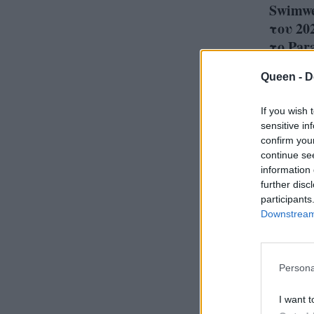
Swimwe
του 20
το Par
Queen -
D
If you wish 
sensitive in
Ο Bal
confirm you
καμπ
continue se
information 
παιδ
further disc
για ό
participants
Downstream 
λόγο
Persona
I want t