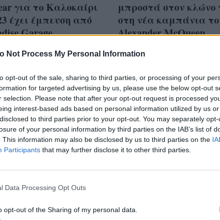
ar για το Καλοκαίρι
μπροστά στον κλώνο 
23 έχει έμπευση από
στη νέα καμπάνια το
adise Garage
Alexander McQueen
o Not Process My Personal Information
to opt-out of the sale, sharing to third parties, or processing of your per
formation for targeted advertising by us, please use the below opt-out s
enciaga αποσύρει την
r selection. Please note that after your opt-out request is processed y
άνια του με τα
eing interest-based ads based on personal information utilized by us or
disclosed to third parties prior to your opt-out. You may separately opt-
ιά και ζητά συγνώμη
losure of your personal information by third parties on the IAB’s list of
λους τους σωστούς
. This information may also be disclosed by us to third parties on the
IA
Participants
that may further disclose it to other third parties.
υς
l Data Processing Opt Outs
o opt-out of the Sharing of my personal data.