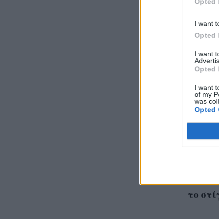
Opted 
I want t
Opted 
I want 
Advertis
Opted 
I want t
of my P
was col
Opted 
Η νέα 
φανέλε
κάτι α
το στί