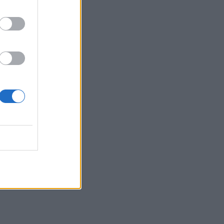
erie: H
τη Ρώμη
άνια