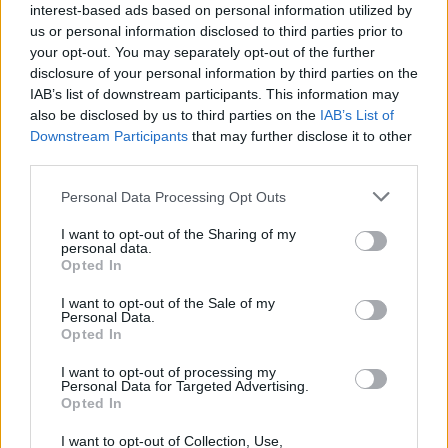
interest-based ads based on personal information utilized by
us or personal information disclosed to third parties prior to
your opt-out. You may separately opt-out of the further
Hilary Duff: Δε θα
disclosure of your personal information by third parties on the
H Gisele
IAB’s list of downstream participants. This information may
πιστεύετε από πού
αποκαλύπτει το λόγο
also be disclosed by us to third parties on the
IAB’s List of
εμπνεύστηκε το νέο
που αποφάσισε να
Downstream Participants
that may further disclose it to other
χρώμα των μαλλιών
third parties.
παρατήσει τις
της!
πασαρέλες!
Personal Data Processing Opt Outs
I want to opt-out of the Sharing of my
personal data.
Opted In
I want to opt-out of the Sale of my
Personal Data.
Opted In
I want to opt-out of processing my
Personal Data for Targeted Advertising.
Opted In
I want to opt-out of Collection, Use,