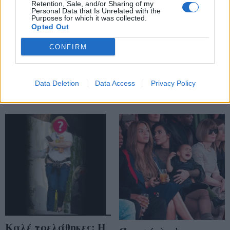
Retention, Sale, and/or Sharing of my
Personal Data that Is Unrelated with the
Αποκάλυψη τώρα! Ο
Αποκαλύφθηκε:
Purposes for which it was collected.
Opted Out
Ryan Reynolds εξηγεί
Αυτός είναι ο
γιατί δεν
πραγματικός λόγος
CONFIRM
ανακοινώνει το
για τον οποίο η Kim
όνομα της κόρης του
έγινε ξανθιά
Data Deletion
Data Access
Privacy Policy
Καλέ τρελάθηκες; Η