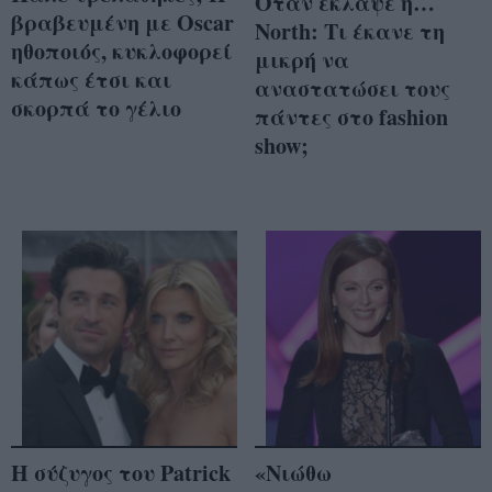
Όταν έκλαψε η…
βραβευμένη με Oscar
Νorth: Τι έκανε τη
ηθοποιός, κυκλοφορεί
μικρή να
κάπως έτσι και
αναστατώσει τους
σκορπά το γέλιο
πάντες στο fashion
show;
Η σύζυγος του Patrick
«Νιώθω