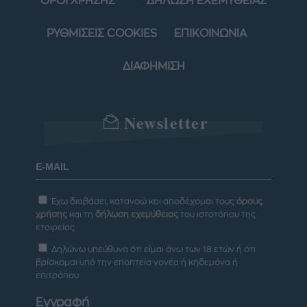
ΟΡΟΙ ΧΡΗΣΗΣ
ΔΗΛΩΣΗ ΕΧΕΜΥΘΕΙΑΣ
ΡΥΘΜΙΣΕΙΣ COOKIES
ΕΠΙΚΟΙΝΩΝΙΑ
ΔΙΑΦΗΜΙΣΗ
Newsletter
Έχω διαβάσει, κατανοώ και αποδέχομαι τους
όρους
χρήσης
και τη
δήλωση εχεμύθειας
του ιστοτόπου της
εταιρείας
Δηλώνω υπεύθυνα ότι είμαι άνω των 18 ετών ή ότι
βρίσκομαι υπό την εποπτεία γονέα ή κηδεμόνα ή
επιτρόπου
Εγγραφή