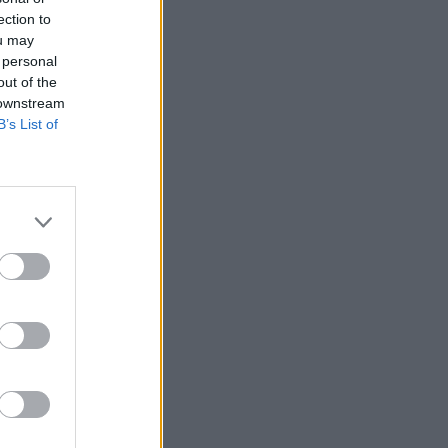
ection to
ou may
 personal
out of the
 downstream
B’s List of