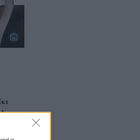
άκι
κε
sonal or