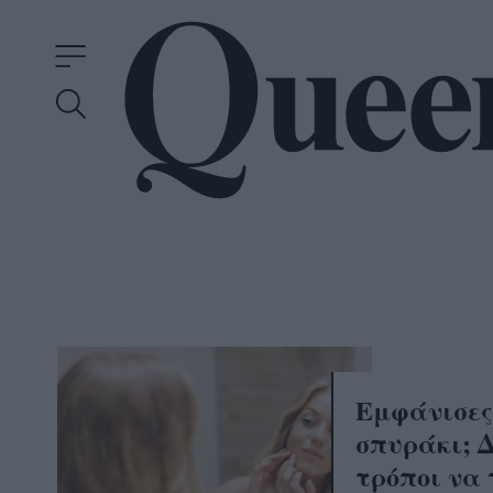
Εμφάνισες
σπυράκι; 
τρόποι να 