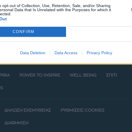
o opt-out of Collection, Use, Retention, Sale, and/or Sharing
ersonal Data that Is Unrelated with the Purposes for which it
lected.
Out
CONFIRM
Data Deletion
Data Access
Privacy Policy
ΡΦΙΑ
POWER TO INSPIRE
WELL BEING
ΣΠΙΤΙ
S
ΔΗΛΩΣΗ ΕΧΕΜΥΘΕΙΑΣ
ΡΥΘΜΙΣΕΙΣ COOKIES
ΔΙΑΦΗΜΙΣΗ