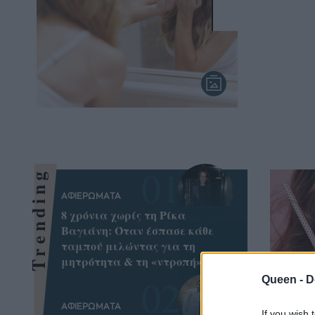
Trending
ΑΦΙΕΡΩΜΑΤΑ
8 χρόνια χωρίς τη Ρίκα
Βαγιάνη: Όταν έσπασε κάθε
ταμπού μιλώντας για τη
μητρότητα & τη «ντροπή»
Queen -
D
ΑΦΙΕΡΩΜΑΤΑ
If you wish 