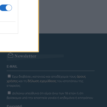
Newsletter
Έχω διαβάσει, κατανοώ και αποδέχομαι τους
όρους
χρήσης
και τη
δήλωση εχεμύθειας
του ιστοτόπου της
εταιρείας
Δηλώνω υπεύθυνα ότι είμαι άνω των 18 ετών ή ότι
βρίσκομαι υπό την εποπτεία γονέα ή κηδεμόνα ή επιτρόπου
Εγγραφή