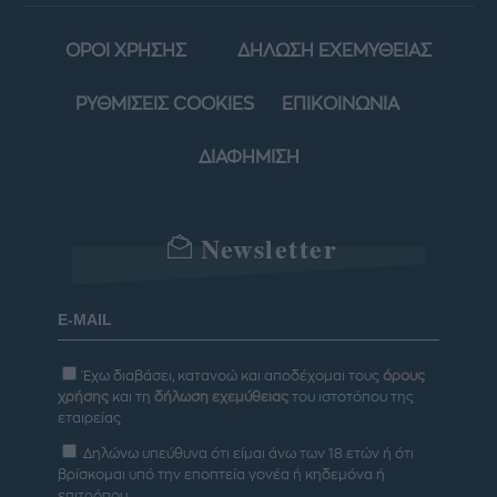
ΟΡΟΙ ΧΡΗΣΗΣ
ΔΗΛΩΣΗ ΕΧΕΜΥΘΕΙΑΣ
ΡΥΘΜΙΣΕΙΣ COOKIES
ΕΠΙΚΟΙΝΩΝΙΑ
ΔΙΑΦΗΜΙΣΗ
Newsletter
Έχω διαβάσει, κατανοώ και αποδέχομαι τους
όρους
χρήσης
και τη
δήλωση εχεμύθειας
του ιστοτόπου της
εταιρείας
Δηλώνω υπεύθυνα ότι είμαι άνω των 18 ετών ή ότι
βρίσκομαι υπό την εποπτεία γονέα ή κηδεμόνα ή
επιτρόπου