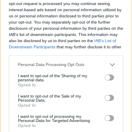
opt-out request is processed you may continue seeing
interest-based ads based on personal information utilized by
us or personal information disclosed to third parties prior to
your opt-out. You may separately opt-out of the further
disclosure of your personal information by third parties on the
IAB’s list of downstream participants. This information may
also be disclosed by us to third parties on the
IAB’s List of
Downstream Participants
that may further disclose it to other
third parties.
Personal Data Processing Opt Outs
Αυτή η τσάντα από
Πώς να φτιάξετε
πέρλες έχει
τσιμπιδάκια με
I want to opt-out of the Sharing of my
personal data.
κατακλύσει το
πέρλες για τα
Opted In
Instagram και σου
μαλλιά σας
I want to opt-out of the Sale of my
εξηγούμε το γιατί
Personal Data.
Opted In
I want to opt-out of processing my
Personal Data for Targeted Advertising.
Opted In