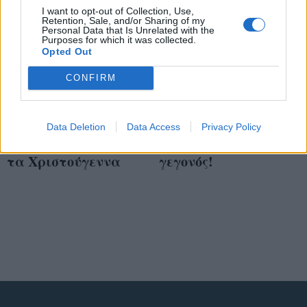
I want to opt-out of Collection, Use,
Retention, Sale, and/or Sharing of my
Personal Data that Is Unrelated with the
Purposes for which it was collected.
Opted Out
CONFIRM
Dukas: πέρλες στα
Η επιστροφή της
Data Deletion
Data Access
Privacy Policy
τακούνια λίγο πριν
πέρλας είναι
τα Χριστούγεννα
γεγονός!