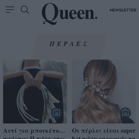
NEWSLETTER
ΠΕΡΛΕΣ
Αντί για μπουκέτο…
Οι πέρλες είναι super
τσάντα; Η τάση στις
hot τάση ομορφιάς το