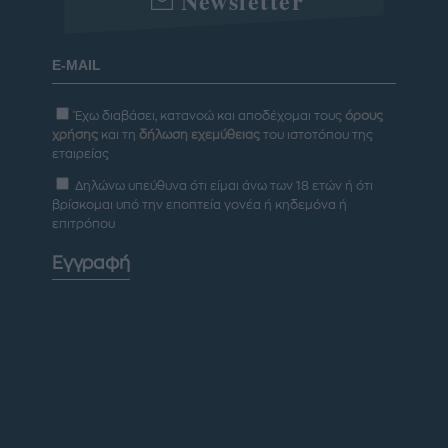
Newsletter
Έχω διαβάσει, κατανοώ και αποδέχομαι τους
όρους
χρήσης
και τη
δήλωση εχεμύθειας
του ιστοτόπου της
εταιρείας
Δηλώνω υπεύθυνα ότι είμαι άνω των 18 ετών ή ότι
βρίσκομαι υπό την εποπτεία γονέα ή κηδεμόνα ή
επιτρόπου
Εγγραφή