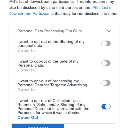
IAB’s list of downstream participants. This information may
also be disclosed by us to third parties on the
IAB’s List of
Downstream Participants
that may further disclose it to other
third parties.
Χρώματα, αρώματα
Πικάντικες πένες
Personal Data Processing Opt Outs
και απίθανη
ολικής αλέσεως με
I want to opt-out of the Sharing of my
νοστιμιά στο
ζουμερές γαρίδες και
personal data.
τραπέζι: Κοκκινιστό
Opted In
παρμεζάνα
ριζότο με μύδια!
I want to opt-out of the Sale of my
Personal Data.
Opted In
I want to opt-out of processing my
Personal Data for Targeted Advertising.
Opted In
I want to opt-out of Collection, Use,
Retention, Sale, and/or Sharing of my
Personal Data that Is Unrelated with the
Purposes for which it was collected.
Opted Out