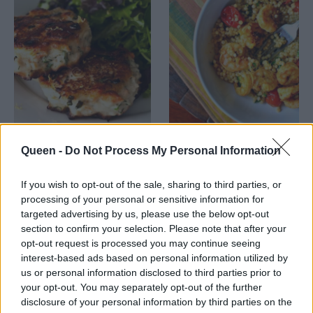
Tα διάσημα
Τραγανές και
Queen -
Do Not Process My Personal Information
μπιφτεκάκια
υπέροχες γαρίδες με
σολομού της γιαγιάς!
κους-κους!
If you wish to opt-out of the sale, sharing to third parties, or
processing of your personal or sensitive information for
targeted advertising by us, please use the below opt-out
section to confirm your selection. Please note that after your
opt-out request is processed you may continue seeing
interest-based ads based on personal information utilized by
us or personal information disclosed to third parties prior to
your opt-out. You may separately opt-out of the further
disclosure of your personal information by third parties on the