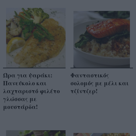
Ώρα για ψαράκι:
Φανταστικός
Πανεύκολο και
σολομός με μέλι και
λαχταριστό φιλέτο
τζίντζερ!
γλώσσας με
μουστάρδα!