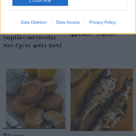
CONFIRM
Ο σωστός τρόπος για
Data Deletion
Data Access
Privacy Policy
να καθαρίστε
Οι πιο νόστιμες
φρέσκες γαρίδες
γαρίδες-σαγανάκι
που έχετε φάει ποτέ
Τέλειες