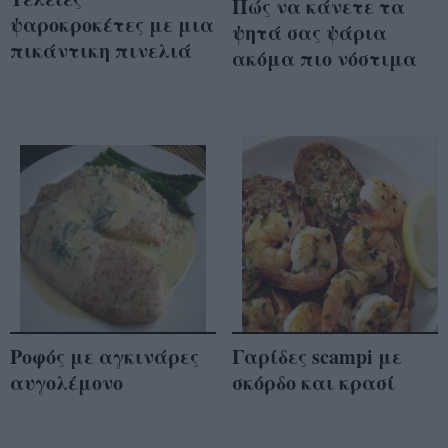
Πώς να κάνετε τα
ψαροκροκέτες με μια
ψητά σας ψάρια
πικάντικη πινελιά
ακόμα πιο νόστιμα
Ροφός με αγκινάρες
Γαρίδες scampi με
αυγολέμονο
σκόρδο και κρασί