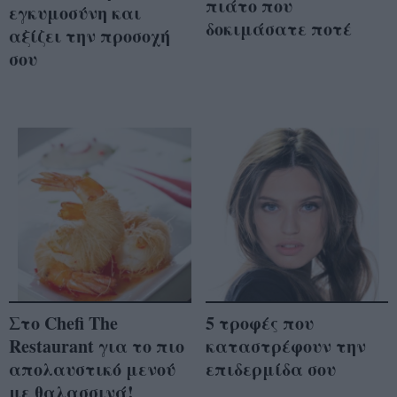
πιάτο που
εγκυμοσύνη και
δοκιμάσατε ποτέ
αξίζει την προσοχή
σου
Στο Chefi The
5 τροφές που
Restaurant για το πιο
καταστρέφουν την
απολαυστικό μενού
επιδερμίδα σου
με θαλασσινά!