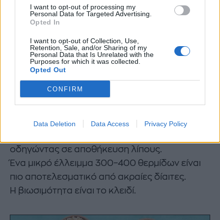
I want to opt-out of processing my
Οι περισσότεροι άνθρωποι καταναλώνουν
Personal Data for Targeted Advertising.
περίπου τη μισή ποσότητα από αυτή που
Opted In
χρειάζονται.
I want to opt-out of Collection, Use,
Retention, Sale, and/or Sharing of my
Personal Data that Is Unrelated with the
2. Η κατανάλωση περισσότερης
Purposes for which it was collected.
Opted Out
τροφής κρατά ενεργό τον
CONFIRM
μεταβολισμό
Ο έντονος περιορισμός στέλνει σήμα «πείνας»
Data Deletion
Data Access
Privacy Policy
στο σώμα, αυξάνοντας την κορτιζόλη και
οδηγώντας σε αποθήκευση λίπους.
Ένα μικρό έλλειμμα 300–400 θερμίδων είναι
πιο αποτελεσματικό από ακραίες δίαιτες.
Η βιωσιμότητα είναι το κλειδί.