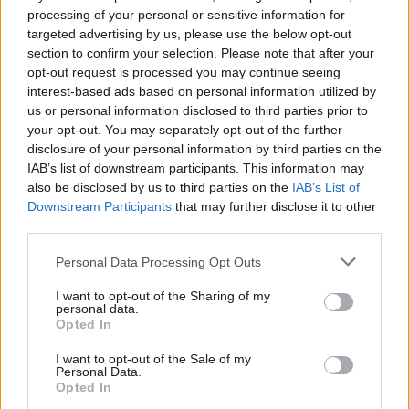
εξοικονομήσει ενέργεια.
processing of your personal or sensitive information for
Το λίπος διατηρείται, ενώ οι μύες «καίγονται».
targeted advertising by us, please use the below opt-out
section to confirm your selection. Please note that after your
Εμφανίζεται έντονη κόπωση και η ζυγαριά δεν
opt-out request is processed you may continue seeing
αλλάζει.
interest-based ads based on personal information utilized by
Και τότε ξεκινά η αυτοαμφισβήτηση.
us or personal information disclosed to third parties prior to
your opt-out. You may separately opt-out of the further
Η αλήθεια; Δεν φταις εσύ, φταίει η μέθοδος.
disclosure of your personal information by third parties on the
IAB’s list of downstream participants. This information may
also be disclosed by us to third parties on the
IAB’s List of
1. Η πρωτεΐνη είναι καθοριστική
Downstream Participants
that may further disclose it to other
third parties.
Η προπονήτρια προτείνει κατανάλωση
Personal Data Processing Opt Outs
περίπου 0,7–1 γραμμαρίου πρωτεΐνης ανά
I want to opt-out of the Sharing of my
λίβρα σωματικού βάρους ημερησίως.
personal data.
Το σώμα καίει έως και 30% των θερμίδων της
Opted In
πρωτεΐνης μόνο για να την χωνέψει.
I want to opt-out of the Sale of my
Personal Data.
Η πρωτεΐνη προστατεύει τη μυϊκή μάζα ενώ
Opted In
χάνεις λίπος.