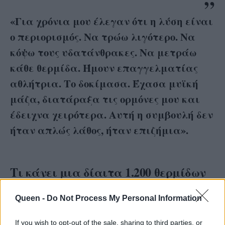
«Για χρόνια μου έλεγαν ότι η λύση είναι
ο περιορισμός. Να τρώω λιγότερο. Να
κόψω τους υδατάνθρακες. Να μετράω
κάθε θερμίδα. Ήμουν επαγγελματίας
αθλήτρια. Το δοκίμασα. Έχασα μυϊκή
μάζα, διατάραξα τις ορμόνες μου και
έδειχνα χειρότερα. Αυτή η συμβουλή δεν
ήταν απλώς λάθος, ήταν επιζήμια».
Τι κάνει μια δίαιτα 1.200 θερμίδων
στο σώμα
Queen -
Do Not Process My Personal Information
Ο μεταβολισμός επιβραδύνεται για να
If you wish to opt-out of the sale, sharing to third parties, or