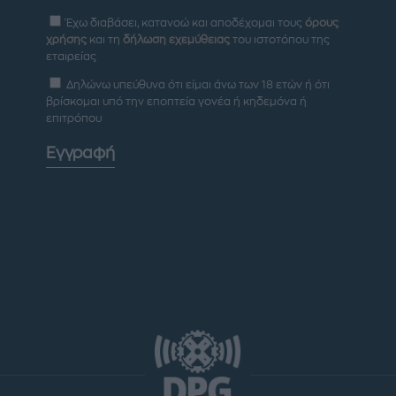
Έχω διαβάσει, κατανοώ και αποδέχομαι τους
όρους
χρήσης
και τη
δήλωση εχεμύθειας
του ιστοτόπου της
εταιρείας
Δηλώνω υπεύθυνα ότι είμαι άνω των 18 ετών ή ότι
βρίσκομαι υπό την εποπτεία γονέα ή κηδεμόνα ή
επιτρόπου
Εγγραφή