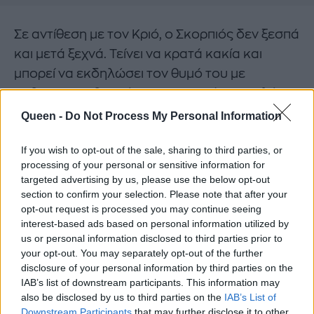
Σε αντίθεση με τον Κριό, ο Σκορπιός δεν ξεσπά
και μετά ξεχνά. Τείνει να κρατά κακία και
μπορεί να εκδηλώσει τον θυμό του με
παθητικο-επιθετική συμπεριφορά, σιωπηλή
μεταχείριση ή προσεκτικά υπολογισμένη
Queen -
Do Not Process My Personal Information
εκδίκηση. Αυτό που κάνει τον θυμό του
If you wish to opt-out of the sale, sharing to third parties, or
Σκορπιού επικίνδυνο είναι ότι
συχνά κρύβεται
processing of your personal or sensitive information for
πίσω από μια ήρεμη επιφάνεια και εκρήγνυται
targeted advertising by us, please use the below opt-out
όταν κανείς δεν το περιμένει
, αφήνοντας
section to confirm your selection. Please note that after your
opt-out request is processed you may continue seeing
μακροπρόθεσμες συνέπειες.
interest-based ads based on personal information utilized by
us or personal information disclosed to third parties prior to
your opt-out. You may separately opt-out of the further
disclosure of your personal information by third parties on the
IAB’s list of downstream participants. This information may
also be disclosed by us to third parties on the
IAB’s List of
Downstream Participants
that may further disclose it to other