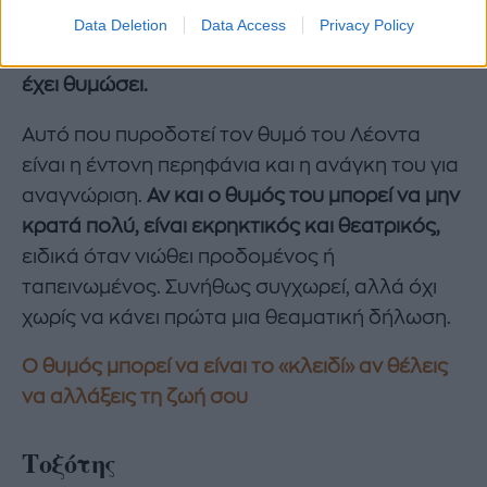
δραματική, έντονη και δύσκολα περνά
Data Deletion
Data Access
Privacy Policy
απαρατήρητη—θέλει όλοι να γνωρίζουν ότι
έχει θυμώσει.
Αυτό που πυροδοτεί τον θυμό του Λέοντα
είναι η έντονη περηφάνια και η ανάγκη του για
αναγνώριση.
Αν και ο θυμός του μπορεί να μην
κρατά πολύ, είναι εκρηκτικός και θεατρικός,
ειδικά όταν νιώθει προδομένος ή
ταπεινωμένος. Συνήθως συγχωρεί, αλλά όχι
χωρίς να κάνει πρώτα μια θεαματική δήλωση.
Ο θυμός μπορεί να είναι το «κλειδί» αν θέλεις
να αλλάξεις τη ζωή σου
Τοξότης