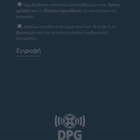
Έχω διαβάσει, κατανοώ και αποδέχομαι τους
όρους
χρήσης
και τη
δήλωση εχεμύθειας
του ιστοτόπου της
εταιρείας
Δηλώνω υπεύθυνα ότι είμαι άνω των 18 ετών ή ότι
βρίσκομαι υπό την εποπτεία γονέα ή κηδεμόνα ή
επιτρόπου
Εγγραφή