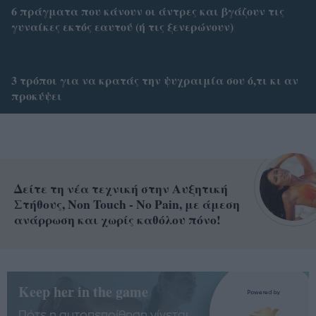
6 πράγματα που κάνουν οι άντρες και βγάζουν τις
γυναίκες εκτός εαυτού (ή τις ξενερώνουν)
3 τρόποι για να κρατάς την ψυχραιμία σου ό,τι κι αν
προκύψει
Δείτε τη νέα τεχνική στην Αυξητική
Στήθους, Non Touch - No Pain, με άμεση
ανάρρωση και χωρίς καθόλου πόνο!
Keep her in the game
Πότε η αυτοπεποίθηση γίνεται