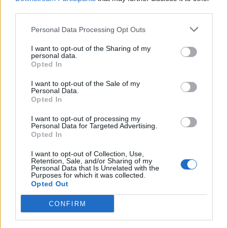
third parties.
Personal Data Processing Opt Outs
I want to opt-out of the Sharing of my
personal data.
Opted In
I want to opt-out of the Sale of my
Personal Data.
Opted In
Λέων
I want to opt-out of processing my
Personal Data for Targeted Advertising.
Opted In
Ο Λέων είναι ένα περήφανο και παθιασμένο
ζώδιο που κυβερνάται από τον Ήλιο, και ο
I want to opt-out of Collection, Use,
Retention, Sale, and/or Sharing of my
θυμός του σχετίζεται συχνά με τον εγωισμό
Personal Data that Is Unrelated with the
Purposes for which it was collected.
και την ανάγκη για σεβασμό. Όταν ο Λέων
Opted Out
νιώσει ότι τον αγνοούν, τον προσβάλλουν ή
CONFIRM
δεν τον εκτιμούν, ο θυμός του μπορεί να
φουντώσει άμεσα.
Η αντίδρασή του είναι