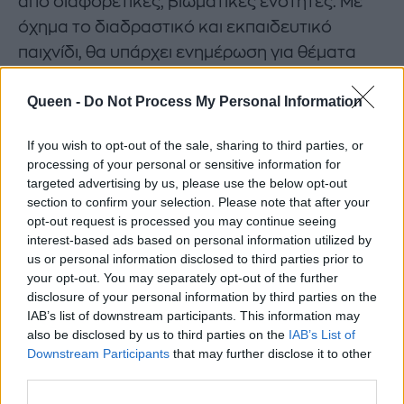
από διαφορετικές, βιωματικές ενότητες. Με
όχημα το διαδραστικό και εκπαιδευτικό
παιχνίδι, θα υπάρχει ενημέρωση για θέματα
διατροφής και στοματικής υγιεινής, ενταγμένα
Queen -
Do Not Process My Personal Information
σε ένα μαγικό περιβάλλον, γεμάτο
σοκολατένιους θησαυρούς και γευστικές
If you wish to opt-out of the sale, sharing to third parties, or
εκπλήξεις για κάθε επισκέπτη ξεχωριστά.
processing of your personal or sensitive information for
Ιδιαίτερα και εντυπωσιακά ολογράμματα,
targeted advertising by us, please use the below opt-out
section to confirm your selection. Please note that after your
ηχοτοπία, προβολές και μοναδικά εφέ
opt-out request is processed you may continue seeing
συνθέτουν την απόλυτη επίσκεψη στο
interest-based ads based on personal information utilized by
αγαπημένο αστικό πάρκο της Αθήνας, το
The
us or personal information disclosed to third parties prior to
your opt-out. You may separately opt-out of the further
Ellinikon Experience Park.
disclosure of your personal information by third parties on the
IAB’s list of downstream participants. This information may
Στο τέλος, μικροί και μεγάλοι θα μπουν στον
also be disclosed by us to third parties on the
IAB’s List of
χώρο γευσιγνωσίας του
ΔΕΗ
Chocolate & Ice
Downstream Participants
that may further disclose it to other
Cream Experience,
παίζοντας με τα
third parties.
αγαπημένα τους υλικά και φυσικά με τη