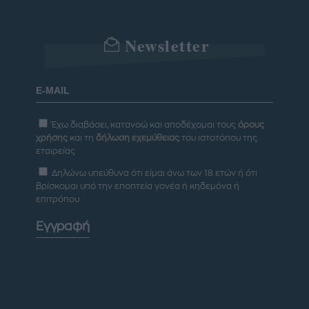
Newsletter
Έχω διαβάσει, κατανοώ και αποδέχομαι τους
όρους
χρήσης
και τη
δήλωση εχεμύθειας
του ιστοτόπου της
εταιρείας
Δηλώνω υπεύθυνα ότι είμαι άνω των 18 ετών ή ότι
βρίσκομαι υπό την εποπτεία γονέα ή κηδεμόνα ή
επιτρόπου
Εγγραφή