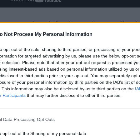
ήταν και η τελευταία Δευτέρα του όταν στον θερι
καλοκαιρινό ουρανό της Αθήνας, η παρέα του Que
o Not Process My Personal Information
γαπούν το σινεμά, τις όμορφες συναντήσεις και τις
το τελευταίο πλάνο μιας ταινίας.
to opt-out of the sale, sharing to third parties, or processing of your per
formation for targeted advertising by us, please use the below opt-out s
r selection. Please note that after your opt-out request is processed y
eing interest-based ads based on personal information utilized by us or
disclosed to third parties prior to your opt-out. You may separately opt-
losure of your personal information by third parties on the IAB’s list of
. This information may also be disclosed by us to third parties on the
IA
Participants
that may further disclose it to other third parties.
l Data Processing Opt Outs
o opt-out of the Sharing of my personal data.