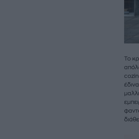
Το κρ
απόλα
cozin
έδινα
μαλλι
εμπει
φαντα
διάθε