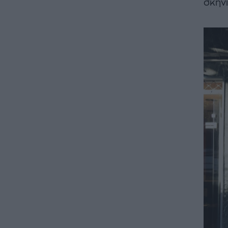
σκηνι