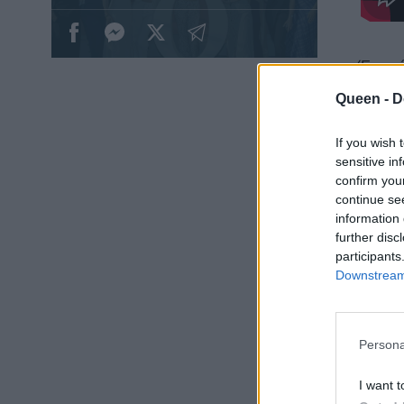
Έτσι 
τον 
Queen -
D
που α
μετά 
If you wish 
sensitive in
confirm you
continue se
information 
further disc
participants
Downstream 
Persona
I want t