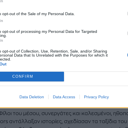
In
o opt-out of the Sale of my Personal Data.
In
to opt-out of processing my Personal Data for Targeted
ing.
In
o opt-out of Collection, Use, Retention, Sale, and/or Sharing
ersonal Data that Is Unrelated with the Purposes for which it
lected.
Out
CONFIRM
Data Deletion
Data Access
Privacy Policy
ωρίς, ο χώρος γέμισε χαμόγελα, μουσική και small 
ς τις πρώτες μέρες των διακοπών όταν έχεις διάθεσ
Φίλοι του μέσου, συνεργάτες και καλεσμένοι, ηθοπο
ors αντάλλαξαν ιστορίες, σχεδίασαν τα ταξίδια το