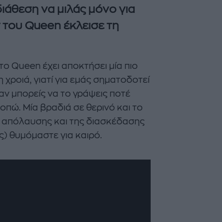
διάθεση να μιλάς μόνο για
ty του Queen έκλεισε τη
το Queen έχει αποκτήσει μία πιο
 χροιά, γιατί για εμάς σηματοδοτεί
αν μπορείς να το γράψεις ποτέ
Majenco's Point of View
Maje
κοπώ. Μία βραδιά σε θερινό και το
ΣΑΜΑΝΘΑ ΑΠΟΣΤΟΛΟΠΟΥΛΟΥ
ΣΑΜΑΝΘ
ης απόλαυσης και της διασκέδασης
Δείτε όσα έγιναν στον 13ο
The Twent
ς) θυμόμαστε για καιρό.
Celebrity Beach Volleyball
Bar: Ένα
Αγώνα της W.I.N. Hellas
συνάντησ
κήπο της