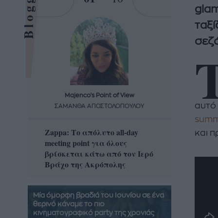
Bloggers
glam
ταξί
σεζό
Majenco's Point of View
Maj
αυτό 
ΣΑΜΑΝΘΑ ΑΠΟΣΤΟΛΟΠΟΥΛΟΥ
ΣΑΜΑ
summ
Zappa: Το απόλυτο all-day
Η απόλ
και π
meeting point για όλους
δροσερ
βρίσκεται κάτω από τον Ιερό
καρπούζ
Βράχο της Ακρόπολης
που θα 
Μία όμορφη βραδιά του Ιουνίου σε ένα
θερινό κάναμε το πιο
κινηματογραφικό party της χρονιάς