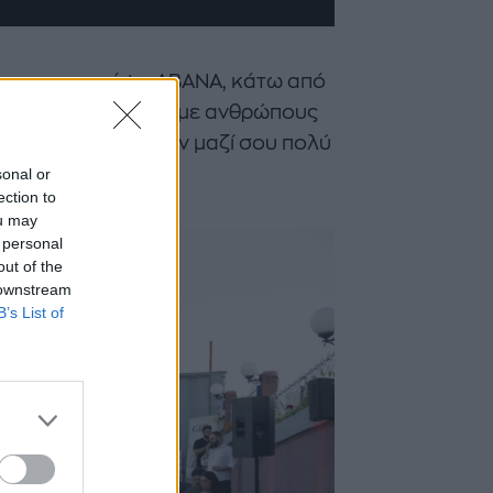
νό κινηματογράφο ΑΒΑΝΑ, κάτω από
en έδωσε ραντεβού με ανθρώπους
 στιγμές που μένουν μαζί σου πολύ
sonal or
ection to
ou may
 personal
out of the
 downstream
B’s List of