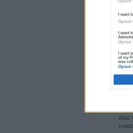
Opted 
I want t
Opted 
I want 
Advertis
Opted 
I want t
of my P
was col
Opted 
Από ν
κάνει
όλα. 
creat