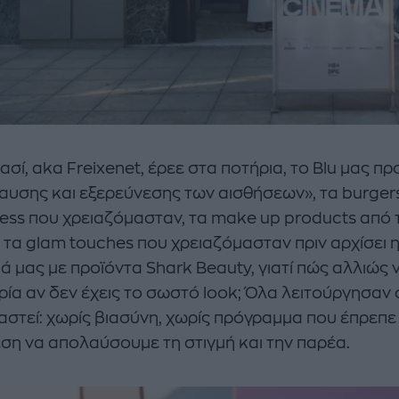
ασί, aka Freixenet, έρεε στα ποτήρια, το Blu μας π
υσης και εξερεύνεσης των αισθήσεων», τα burgers
ess που χρειαζόμασταν, τα make up products από 
 τα glam touches που χρειαζόμασταν πριν αρχίσει η 
ά μας με προϊόντα Shark Beauty, γιατί πώς αλλιώς ν
ρία αν δεν έχεις το σωστό look; Όλα λειτούργησαν
στεί: χωρίς βιασύνη, χωρίς πρόγραμμα που έπρεπε 
ση να απολαύσουμε τη στιγμή και την παρέα.