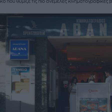
κό που θύμιζε τις πιο ανέμελες κινηματογραφικές 