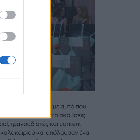
talking που έμοιαζε με αυτό που
η να τα πεις και να τα ακούσεις
ιοί, τραγουδιστές και content
υ καλοκαιριού και απόλαυσαν ένα