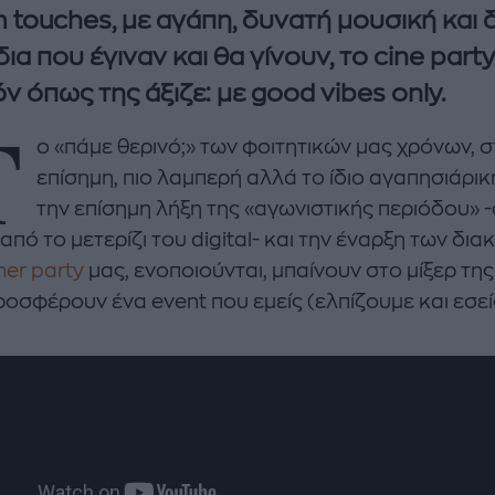
 touches, με αγάπη, δυνατή μουσική και 
δια που έγιναν και θα γίνουν, το cine par
ν όπως της άξιζε: με good vibes only.
T
o «πάμε θερινό;» των φοιτητικών μας χρόνων, σ
επίσημη, πιο λαμπερή αλλά το ίδιο αγαπησιάρικη
την επίσημη λήξη της «αγωνιστικής περιόδου» -
enco's Point of View
A STORY BY KORI
από το μετερίζι του digital- και την έναρξη των δια
ΝΘΑ ΑΠΟΣΤΟΛΟΠΟΥΛΟΥ
ΔΑΦΝΗ ΚΑΡΑΒΟΚΥΡΗ
er party
μας, ενοποιούνται, μπαίνουν στο μίξερ τ
υτη καλοκαιρινή
Nτίνα Νικολάου: «Όταν
ροσφέρουν ένα event που εμείς (ελπίζουμε και εσεί
ή σαλάτα με
έπαθα την πρώτη κρίση
ι, φέτα και φράουλες
πανικού νόμιζα πως θα
λατρέψετε
πεθάνω»