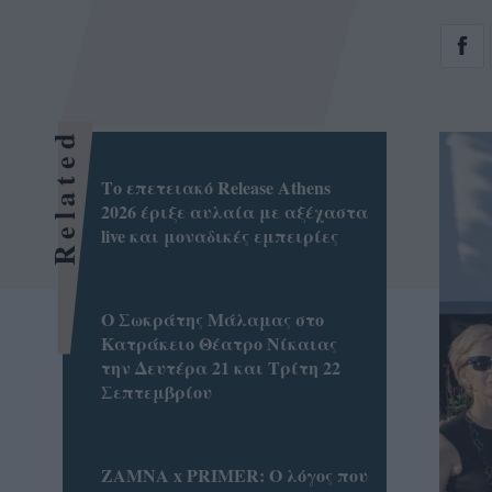
Related
Το επετειακό Release Athens
2026 έριξε αυλαία με αξέχαστα
live και μοναδικές εμπειρίες
Ο Σωκράτης Μάλαμας στο
Κατράκειο Θέατρο Νίκαιας
την Δευτέρα 21 και Τρίτη 22
Σεπτεμβρίου
ZAMNA x PRIMER: Ο λόγος που