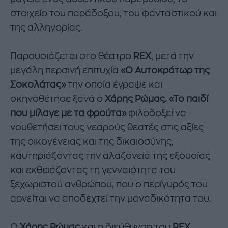
στοιχείο του παράδοξου, του φανταστικού και
της αλληγορίας.
Παρουσιάζεται στο θέατρο
REX
, μετά την
μεγάλη περσινή επιτυχία
«Ο Αυτοκράτωρ της
Σοκολάτας»
την οποία έγραψε και
σκηνοθέτησε ξανά ο
Χάρης Ρώμας. «Το παιδί
που μίλαγε με τα φρούτα»
φιλοδοξεί να
νουθετήσει τους νεαρούς θεατές στις αξίες
της οικογένειας και της δικαιοσύνης,
καυτηριάζοντας την αλαζονεία της εξουσίας
και εκθειάζοντας τη γενναιότητα του
ξεχωριστού ανθρώπου, που ο περίγυρός του
αρνείται να αποδεχτεί την μοναδικότητα του.
Ο
Χάρης Ρώμας
και η διεύθυνση του
REX