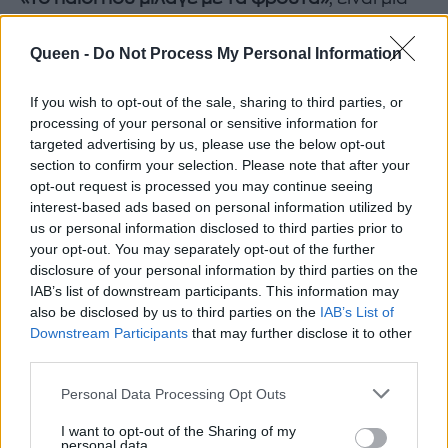
υπέρ - παραγωγή του ομίλου
Μαροσούλη
, σε
μια μεγάλη σκηνή που ολόκληρα επίπεδά της
Queen -
Do Not Process My Personal Information
ανεβοκατεβαίνουν, με ευφάνταστα σκηνικά
If you wish to opt-out of the sale, sharing to third parties, or
της
Αθανασίας Σμαραγδή
, φουτουριστικά
processing of your personal or sensitive information for
κοστούμια της
Έβελυν Σιούπη
, μουσική του
targeted advertising by us, please use the below opt-out
υπέροχου
Γιάννη Ζουγανέλη
, χορογραφίες της
section to confirm your selection. Please note that after your
opt-out request is processed you may continue seeing
νέας και πολλά υποσχόμενης
Μόνικας
interest-based ads based on personal information utilized by
Κολοκοτρώνη
ενώ παίρνουν μέρος έντεκα
us or personal information disclosed to third parties prior to
ειδικά επιλεγμένοι ηθοποιοί που διαλέχτηκαν
your opt-out. You may separately opt-out of the further
disclosure of your personal information by third parties on the
ειδικά για να υπηρετήσουν τις ανάγκες του
IAB’s list of downstream participants. This information may
έργου.
also be disclosed by us to third parties on the
IAB’s List of
Downstream Participants
that may further disclose it to other
third parties.
Ας σημειωθεί ακόμα ότι το θέατρο
REX
είναι
ένα αρχιτεκτονικό κόσμημα, με την υπέροχη
Personal Data Processing Opt Outs
οροφογραφία του Γιάννη Τσαρούχη και με μια
I want to opt-out of the Sharing of my
τεράστια σκηνή που παρέχει δυνατότητες για
personal data.