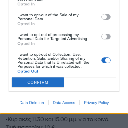
Opted In
αληθινό υπερθέαμα. Οι φωτισμοί και η
I want to opt-out of the Sale of my
ποιότητα του ήχου είναι υψηλού επιπέδου και
Personal Data.
ανταγωνίζονται παρόμοιες εγκαταστάσεις σε
Opted In
περίφημα θέατρα μεγάλων πόλεων του
I want to opt-out of processing my
Personal Data for Targeted Advertising.
εξωτερικού.
Opted In
I want to opt-out of Collection, Use,
Η πρεμιέρα της παράστασης έχει
Retention, Sale, and/or Sharing of my
Personal Data that Is Unrelated with the
προγραμματισθεί για τις 18/11/2012
Purposes for which it was collected.
Opted Out
Παραστάσεις:
CONFIRM
•Καθημερινές 10-12 π.μ για σχολεία
Data Deletion
Data Access
Privacy Policy
Τιμή εισιτηρίου: 8 €
•Κυριακές 11.30 και 15.00 μ.μ. για το κοινό.
Τιμή εισιτηρίου: 10 €