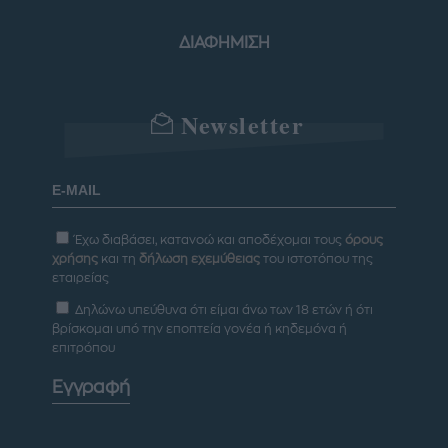
ΔΙΑΦΗΜΙΣΗ
Newsletter
Έχω διαβάσει, κατανοώ και αποδέχομαι τους
όρους
χρήσης
και τη
δήλωση εχεμύθειας
του ιστοτόπου της
εταιρείας
Δηλώνω υπεύθυνα ότι είμαι άνω των 18 ετών ή ότι
βρίσκομαι υπό την εποπτεία γονέα ή κηδεμόνα ή
επιτρόπου
Εγγραφή