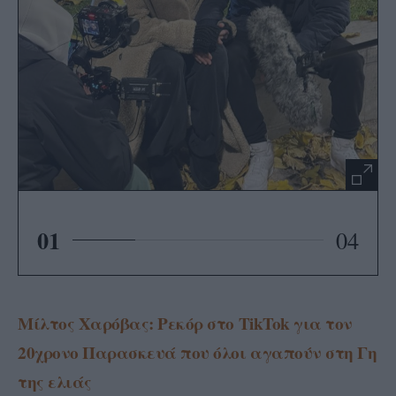
01
04
Μίλτος Χαρόβας: Ρεκόρ στο TikTok για τον
20χρονο Παρασκευά που όλοι αγαπούν στη Γη
της ελιάς