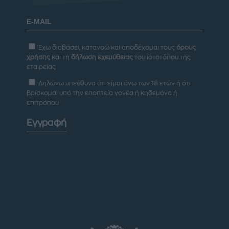
Έχω διαβάσει, κατανοώ και αποδέχομαι τους
όρους
χρήσης
και τη
δήλωση εχεμύθειας
του ιστοτόπου της
εταιρείας
Δηλώνω υπεύθυνα ότι είμαι άνω των 18 ετών ή ότι
βρίσκομαι υπό την εποπτεία γονέα ή κηδεμόνα ή
επιτρόπου
Εγγραφή