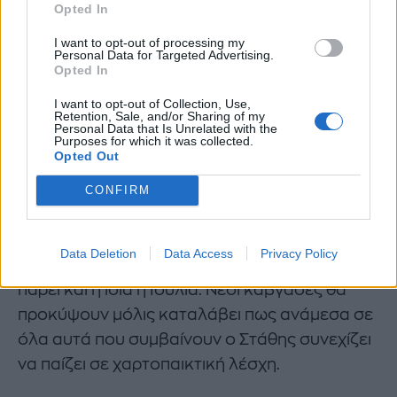
Opted In
I want to opt-out of processing my
Personal Data for Targeted Advertising.
Opted In
I want to opt-out of Collection, Use,
https://www.instagram.com/p/DG_L9xssD8m/
Retention, Sale, and/or Sharing of my
Personal Data that Is Unrelated with the
Purposes for which it was collected.
Παρά τις προσπάθειες που θα κάνουν για το
Opted Out
αντίθετο δεν θα πιάσουν τόπο και θα
CONFIRM
εξοργιστούν μαζί της. Όμως εκείνη έχει πάρει
πλέον τις αποφάσεις της.
Data Deletion
Data Access
Privacy Policy
Τις οριστικές της αποφάσεις όμως σύντομα θα
πάρει και η ίδια η Ιουλία. Νέοι καβγάδες θα
προκύψουν μόλις καταλάβει πως ανάμεσα σε
όλα αυτά που συμβαίνουν ο Στάθης συνεχίζει
να παίζει σε χαρτοπαικτική λέσχη.