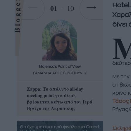
Bloggers
Hotel
01
10
Χαραλ
δίνει
δεύτερ
Majenco's Point of View
Maj
ΣΑΜΑΝΘΑ ΑΠΟΣΤΟΛΟΠΟΥΛΟΥ
ΣΑΜΑ
Με την
επιβιώσ
Zappa: Το απόλυτο all-day
Η απόλ
κοινό 
meeting point για όλους
δροσερ
βρίσκεται κάτω από τον Ιερό
καρπούζ
Τάσος 
Βράχο της Ακρόπολης
που θα 
Ρήγας 
Σκληρό
Θα έχουμε αιματηρό φινάλε στο Grand