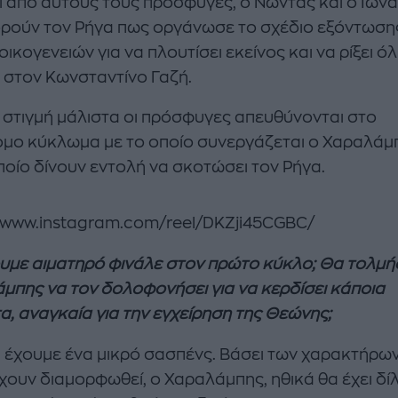
ι από αυτούς τους πρόσφυγες, ο Νώντας και ο Ίωνα
ρούν τον Ρήγα πως οργάνωσε το σχέδιο εξόντωση
ικογενειών για να πλουτίσει εκείνος και να ρίξει όλ
 στον Κωνσταντίνο Γαζή.
 στιγμή μάλιστα οι πρόσφυγες απευθύνονται στο
μο κύκλωμα με το οποίο συνεργάζεται ο Χαραλάμ
ποίο δίνουν εντολή να σκοτώσει τον Ρήγα.
//www.instagram.com/reel/DKZji45CGBC/
υμε αιματηρό φινάλε στον πρώτο κύκλο; Θα τολμήσ
μπης να τον δολοφονήσει για να κερδίσει κάποια
α, αναγκαία για την εγχείρηση της Θεώνης;
 έχουμε ένα μικρό σασπένς. Βάσει των χαρακτήρων,
χουν διαμορφωθεί, ο Χαραλάμπης, ηθικά θα έχει δί