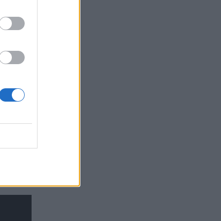
νει
την
ν Πέτρο
τους.
όμη και
μία