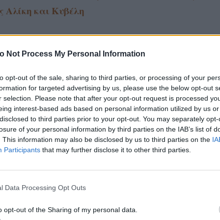
ς Αλίκη και Κυβέλη
την αθώωση της Κυβέλης επικρατεί το χ
rand Hotel εξαιτίας του Ρήγα
o Not Process My Personal Information
to opt-out of the sale, sharing to third parties, or processing of your per
ος θα αισθάνεται πλέον ο
Ρήγας
μετά την αθώωση τ
formation for targeted advertising by us, please use the below opt-out s
ης στο
Grand Hotel
, που έγινε εξαιτίας του, με την
r selection. Please note that after your opt-out request is processed y
ση της επιστολής του Γαζή στην οποία αναγραφότ
eing interest-based ads based on personal information utilized by us or
disclosed to third parties prior to your opt-out. You may separately opt-
υτοκτονήσει. Βέβαια τα κέρδη του για αυτή την αθ
losure of your personal information by third parties on the IAB’s list of
ήδη μεγάλα, αφού πλέον εκείνος κατέχει την πλειοψ
. This information may also be disclosed by us to third parties on the
IA
νοδοχείου.
Participants
that may further disclose it to other third parties.
εξαπολύει απειλές προς όλους, τόσο στον Πέτρο κα
ειά του όσο και σε όλη την οικογένεια Γαζή.
l Data Processing Opt Outs
o opt-out of the Sharing of my personal data.