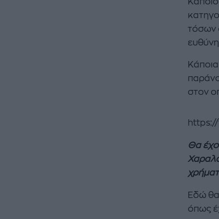
Κάποιο
κατηγο
τόσων ο
ευθύνη
Κάποια
παράνο
στον ο
https:
Θα έχο
Χαραλά
χρήματ
Εδώ θα
όπως έ