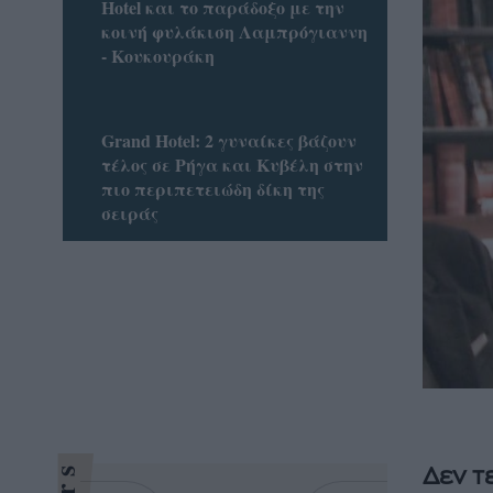
Hotel και το παράδοξο με την
κοινή φυλάκιση Λαμπρόγιαννη
- Κουκουράκη
Grand Hotel: 2 γυναίκες βάζουν
τέλος σε Ρήγα και Κυβέλη στην
πιο περιπετειώδη δίκη της
σειράς
Δεν τ