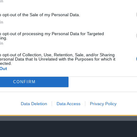
In
o opt-out of the Sale of my Personal Data.
In
to opt-out of processing my Personal Data for Targeted
ing.
In
σικά το επόμενο μέρος του σχεδίου του περιλαμβά
o opt-out of Collection, Use, Retention, Sale, and/or Sharing
ersonal Data that Is Unrelated with the Purposes for which it
 της Αλίκης
στο δωμάτιό της μέχρι να εξοντώσει το
lected.
Out
άχιστον να τον απομακρύνει οριστικά από τις ζωές 
ου δεν θα αποδειχθεί καθόλου εύκολη υπόθεση. Ακ
CONFIRM
 Ρήγας παλέψει για δεύτερη φορά με τον Πέτρο και
ά εκείνος πέσει αναίσθητος και τον παρατήσουν σε 
Data Deletion
Data Access
Privacy Policy