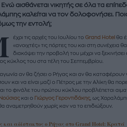
. Ενώ αισθάνεται νικητής σε όλα τα επίπεδ
άμπης καλείται να τον δολοφονήσει. Ποι
 όμως την εντολή;
Μ
έχρι τις αρχές του Ιουλίου το
Grand Hotel
θα έ
«ανοιχτές» τις πόρτες του και στη συνέχεια θ
διακόψει την προβολή του μέχρι να ξεκινήσει 
ος κύκλος του στα τέλη του Σεπτεμβρίου.
enco's Point of View
A STORY BY KORI
ΝΘΑ ΑΠΟΣΤΟΛΟΠΟΥΛΟΥ
ΔΑΦΝΗ ΚΑΡΑΒΟΚΥΡΗ
 αγωνία αν θα ζήσει ο Ρήγας και αν θα καταφέρουν 
ουν και να είναι μαζί ο Πέτρος με την Αλίκη θα πορ
υτη καλοκαιρινή
Nτίνα Νικολάου: «Όταν
και το φινάλε του πρώτου κύκλου προβλέπεται αιμα
ή σαλάτα με
έπαθα την πρώτη κρίση
ι, φέτα και φράουλες
πανικού νόμιζα πως θα
Νούσιας
και ο
Γιώργος Γεροντιδάκης
, ως Χαραλάμπ
λατρέψετε
πεθάνω»
θα αναμετρηθούν χωρίς καν να το επιδιώξουν.
ς και αδίστακτος ο Ρήγας στο Grand Hotel: Κρατά