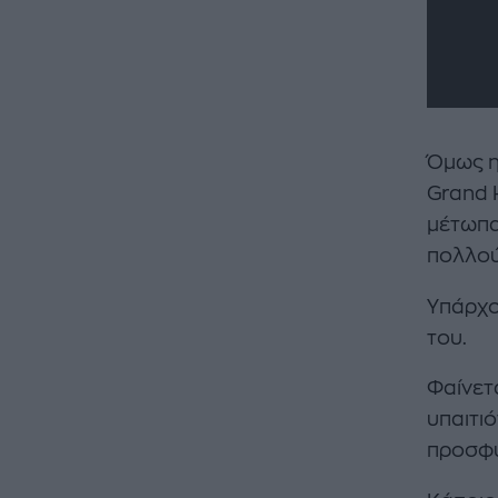
Όμως η
Grand H
μέτωπα
πολλού
Υπάρχο
του.
Φαίνετ
υπαιτι
προσφύ