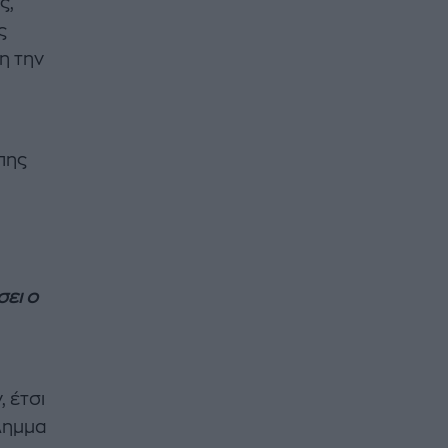
ς,
ς
η την
πης
ει ο
 έτσι
λημμα