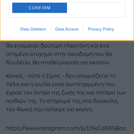
CONFIRM
Ο Φωκάς θα αφεθεί ελεύθερος,
αλλά δεν
μπορεί να διανοηθεί την παγίδα που θα του
στήσει η Λέλα για να προστατέψει τον
Data Deletion
Data Access
Privacy Policy
Κολιοπάνο.
Για να μην αποκαλυφθεί το λάθος,
θα ετοιμάσει δεύτερη πλεκτάνη και ένα
στημένο ατύχημα στην οικοδομή που θα
δουλεύει, θα σταθεί μοιραίο για εκείνον.
Κανείς - ούτε ο Σίμος - δεν υποψιάζεται τη
Λέλα και η Ιουλία είναι συντετριμμένη που
έχασε τον άντρα της ζωής της και πατέρα των
παιδιών της. Το στήριγμά της στα δύσκολα,
τον Φωκά που πάλεψε για εκείνη.
https://www.instagram.com/p/DYkCdR3GBaa