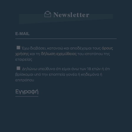
Newsletter
Έχω διαβάσει, κατανοώ και αποδέχομαι τους
όρους
χρήσης
και τη
δήλωση εχεμύθειας
του ιστοτόπου της
εταιρείας
Δηλώνω υπεύθυνα ότι είμαι άνω των 18 ετών ή ότι
βρίσκομαι υπό την εποπτεία γονέα ή κηδεμόνα ή
επιτρόπου
Εγγραφή