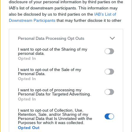
των νησιών, προσφέροντας τόσο στους
disclosure of your personal information by third parties on the
IAB’s list of downstream participants. This information may
κατοίκους και στους επαγγελματίες στις
also be disclosed by us to third parties on the
IAB’s List of
μεταφορές, όσο και στους επισκέπτες, τους
Downstream Participants
that may further disclose it to other
χαμηλότερους ναύλους της αγοράς.
third parties.
Personal Data Processing Opt Outs
Παράλληλα, αξιοποιεί τη δυναμική παρουσία
της SEAJETS, με το μεγαλύτερο δίκτυο
I want to opt-out of the Sharing of my
personal data.
ταχύπλοων στον κόσμο και εκτενή προβολή
Opted In
σε διεθνή και εγχώρια μέσα.
I want to opt-out of the Sale of my
Personal Data.
Opted In
I want to opt-out of processing my
Personal Data for Targeted Advertising.
Opted In
I want to opt-out of Collection, Use,
Retention, Sale, and/or Sharing of my
Personal Data that Is Unrelated with the
Purposes for which it was collected.
Opted Out