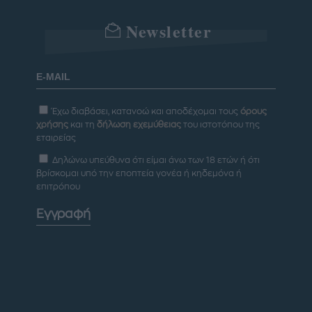
Newsletter
Έχω διαβάσει, κατανοώ και αποδέχομαι τους
όρους
χρήσης
και τη
δήλωση εχεμύθειας
του ιστοτόπου της
εταιρείας
Δηλώνω υπεύθυνα ότι είμαι άνω των 18 ετών ή ότι
βρίσκομαι υπό την εποπτεία γονέα ή κηδεμόνα ή
επιτρόπου
Εγγραφή