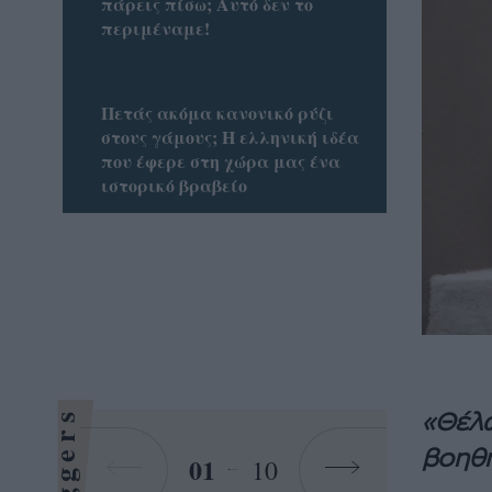
πάρεις πίσω; Αυτό δεν το
περιμέναμε!
Πετάς ακόμα κανονικό ρύζι
στους γάμους; Η ελληνική ιδέα
που έφερε στη χώρα μας ένα
ιστορικό βραβείο
Bloggers
«Θέλω
βοηθή
01
10