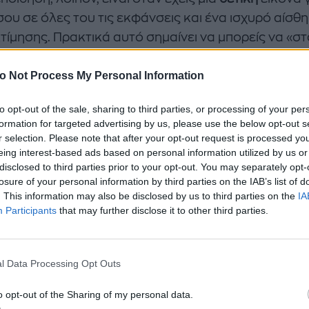
σου σε όλες του τις εκφάνσεις και ένα ισχυρό αίσθ
τίμησης. Πρακτικά αυτό σημαίνει να μπορείς να «στ
ικά, να μη φοβάσαι να μιλήσεις δημόσια σε μία παρ
o Not Process My Personal Information
αι στην τάξη σου, να κάνεις θετικές σκέψεις για εσ
λάς όμορφα και να «αγκαλιάζεις» τα πλεονεκτήματα
to opt-out of the sale, sharing to third parties, or processing of your per
κτήματα σου.
formation for targeted advertising by us, please use the below opt-out s
r selection. Please note that after your opt-out request is processed y
eing interest-based ads based on personal information utilized by us or
//www.instagram.com/p/ChxXwl-D_Uw/?
disclosed to third parties prior to your opt-out. You may separately opt-
ource=ig_embed&utm_campaign=loading
losure of your personal information by third parties on the IAB’s list of
. This information may also be disclosed by us to third parties on the
IA
δούμε, όμως, τα
tips
που θα σου αλλάξουν την οπτικ
Participants
that may further disclose it to other third parties.
α λίστα με τα θετικά σου χαρακτηριστικά
l Data Processing Opt Outs
 στο γραφείο σου και προσπάθησε να γράψεις σε μί
 θετικά σου χαρακτηριστικά
και όλες εκείνες τις στι
o opt-out of the Sharing of my personal data.