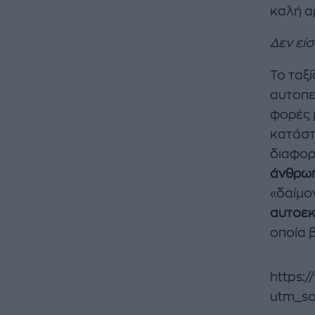
καλή α
Δεν είσ
Το ταξ
αυτοπε
φορές μ
κατάστ
διαφορ
άνθρωπ
«δαίμο
αυτοεκ
οποία 
https:
utm_s