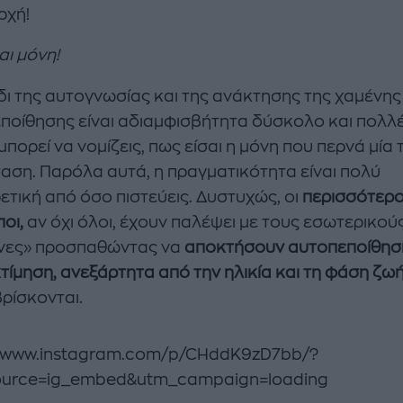
ρχή!
αι μόνη!
ίδι της αυτογνωσίας και της ανάκτησης της χαμένης
ποίθησης είναι αδιαμφισβήτητα δύσκολο και πολλ
πορεί να νομίζεις, πως είσαι η μόνη που περνά μία 
αση. Παρόλα αυτά, η πραγματικότητα είναι πολύ
ετική από όσο πιστεύεις. Δυστυχώς, οι
περισσότερο
οι,
αν όχι όλοι, έχουν παλέψει με τους εσωτερικού
νες» προσπαθώντας να
αποκτήσουν αυτοπεποίθηση
τίμηση, ανεξάρτητα από την ηλικία και τη φάση ζωή
βρίσκονται.
//www.instagram.com/p/CHddK9zD7bb/?
ource=ig_embed&utm_campaign=loading