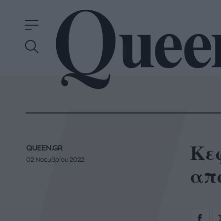
Κεφ
QUEEN.GR
02 Νοεμβρίου 2022
απ