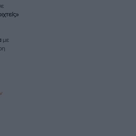
σε
ιχτείς»
α
με
ρη
ν