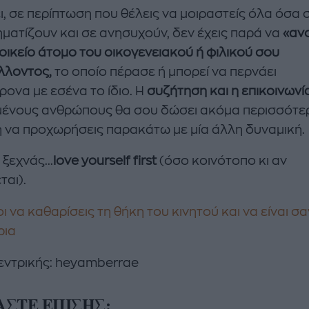
ι, σε περίπτωση που θέλεις να μοιραστείς όλα όσα 
ματίζουν και σε ανησυχούν, δεν έχεις παρά να
«ανο
 οικείο άτομο του οικογενειακού ή φιλικού σου
λλοντος,
το οποίο πέρασε ή μπορεί να περνάει
ονα με εσένα το ίδιο. Η
συζήτηση και η επικοινωνί
ένους ανθρώπους θα σου δώσει ακόμα περισσότε
 να προχωρήσεις παρακάτω με μία άλλη δυναμική.
 ξεχνάς...
love
yourself
first
(όσο κοινότοπο κι αν
ται).
ι να καθαρίσεις τη θήκη του κινητού και να είναι σα
ρια
εντρικής: heyamberrae
ΑΣΤΕ ΕΠΙΣΗΣ: