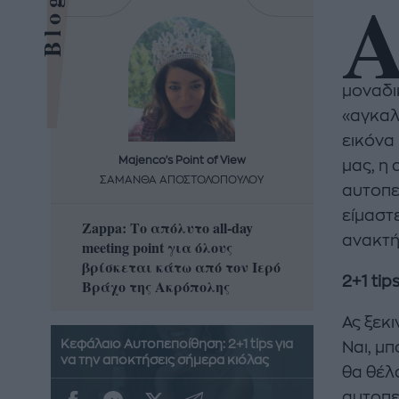
μοναδι
«αγκαλ
εικόνα
Majenco's Point of View
Maj
μας, η 
ΣΑΜΑΝΘΑ ΑΠΟΣΤΟΛΟΠΟΥΛΟΥ
ΣΑΜΑ
αυτοπε
είμαστε
Zappa: Το απόλυτο all-day
Η απόλ
ανακτή
meeting point για όλους
δροσερ
βρίσκεται κάτω από τον Ιερό
καρπούζ
2+1
tip
Βράχο της Ακρόπολης
που θα 
Ας ξεκ
Κεφάλαιο Αυτοπεποίθηση: 2+1 tips για
Ναι, μπ
να την αποκτήσεις σήμερα κιόλας
θα θέλ
αυτοπεπ