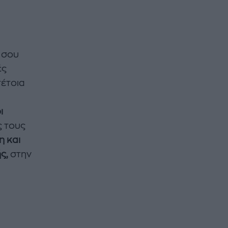
 σου
ές
τέτοια
ι
ς τους
 και
ς,
στην