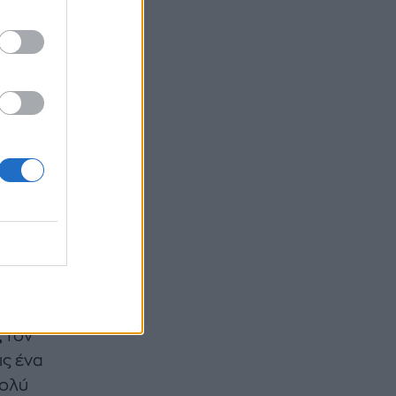
 τέτοιο
ις σε
ς
ρόπο,
 να σε
ς
τον
ις ένα
πολύ