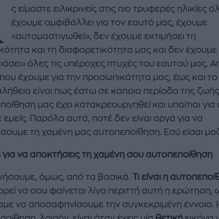
Α
ς είμαστε ειλικρινείς στις πιο τρυφερές ηλικίες ό
έχουμε αμφιβάλλει για τον εαυτό μας, έχουμε
«αυτομαστιγωθεί», δεν έχουμε εκτιμήσει τη
κότητα και τη διαφορετικότητα μας και δεν έχουμε
ιάσει» όλες τις υπέροχες πτυχές του εαυτού μας. Α
 που έχουμε για την προσωπικότητα μας, έως και τ
enco's Point of View
A STORY BY KORI
αλήθεια είναι πως έστω σε κάποια περίοδο της ζωής
ΝΘΑ ΑΠΟΣΤΟΛΟΠΟΥΛΟΥ
ΔΑΦΝΗ ΚΑΡΑΒΟΚΥΡΗ
ποίθηση μας έχει κατακρεουργηθεί και υπαίτιοι για
 εμείς. Παρόλα αυτά, ποτέ δεν είναι αργά για να
υτη καλοκαιρινή
Nτίνα Νικολάου: «Όταν
σουμε τη χαμένη μας αυτοπεποίθηση. Εσύ είσαι μαζ
ή σαλάτα με
έπαθα την πρώτη κρίση
ι, φέτα και φράουλες
πανικού νόμιζα πως θα
s
για να αποκτήσεις τη χαμένη σου αυτοπεποίθηση
λατρέψετε
πεθάνω»
ινήσουμε, όμως, από τα βασικά.
Τι είναι η αυτοπεπο
ορεί να σου φαίνεται λίγο περιττή αυτή η ερώτηση,
αμε να αποσαφηνίσουμε την συγκεκριμένη έννοια. 
οίθηση, λοιπόν, είναι όταν έχεις μία
θετική
εικόνα 