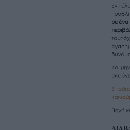
Εν τέλε
προβλη
σε ένα
περιβά
ταυτόχρ
αγαπημ
δύναμη
Και μην
ακούγε
3 τρόπο
καινού
Πηγή κ
ΔΙΑΒ