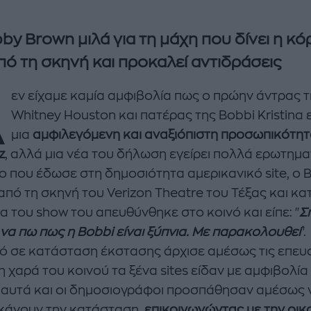
by Brown μιλά για τη μάχη που δίνει η κό
πό τη σκηνή και προκαλεί αντιδράσεις
Δ
εν είχαμε καμία αμφιβολία πως ο πρώην άντρας 
Whitney Houston και πατέρας της Bobbi Kristina ε
μια
αμφιλεγόμενη και αναξιόπιστη προσωπικότητ
z
, αλλά μια νέα του δήλωση εγείρει πολλά ερωτημα
eo που έδωσε στη δημοσιότητα αμερικανικό site, ο
από τη σκηνή του Verizon Theatre του Τέξας και κα
enco's Point of View
A STORY BY KORI
α του show του απευθύνθηκε στο κοινό και είπε: "
Σ
ΝΘΑ ΑΠΟΣΤΟΛΟΠΟΥΛΟΥ
ΔΑΦΝΗ ΚΑΡΑΒΟΚΥΡΗ
να πω πως η Bobbi είναι ξύπνια. Με παρακολουθεί
".
νό σε κατάσταση έκστασης άρχισε αμέσως τις επευ
υτη καλοκαιρινή
Nτίνα Νικολάου: «Όταν
 χαρά του κοινού τα ξένα sites είδαν με αμφιβολία
ή σαλάτα με
έπαθα την πρώτη κρίση
ι, φέτα και φράουλες
πανικού νόμιζα πως θα
 αυτά και οι δημοσιογράφοι προσπάθησαν αμέσως 
λατρέψετε
πεθάνω»
κάνουν την κατάσταση,
επικοινωνώντας με την οικ