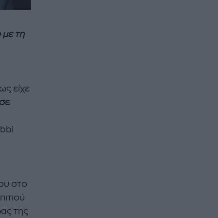
 με τη
ως είχε
 σε
bbi
ου στο
πιτιού
ρας της