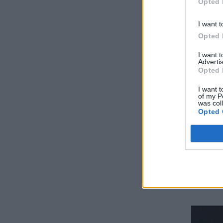
Opted 
I want t
Opted 
I want 
Advertis
Opted 
I want t
of my P
was col
Opted 