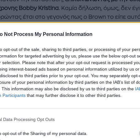
χρονης Bobby Kristina
. Καμία δήλωση, όμως, δεν έγ
ρώντας έτσι στο γεγονός πως ο Brown το είπε αυτ
για να ξεσηκώσει το κοινό!
o Not Process My Personal Information
to opt-out of the sale, sharing to third parties, or processing of your per
formation for targeted advertising by us, please use the below opt-out s
r selection. Please note that after your opt-out request is processed y
eing interest-based ads based on personal information utilized by us or
disclosed to third parties prior to your opt-out. You may separately opt-
losure of your personal information by third parties on the IAB’s list of
. This information may also be disclosed by us to third parties on the
IA
Participants
that may further disclose it to other third parties.
l Data Processing Opt Outs
o opt-out of the Sharing of my personal data.