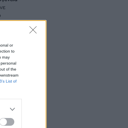
ινε
ό
sonal or
ection to
ou may
 personal
out of the
 downstream
B’s List of