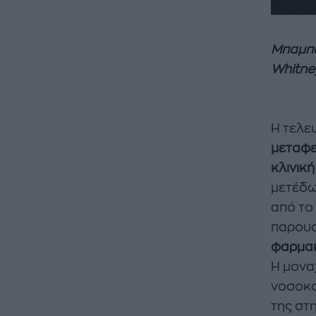
Μπαμπά
Whitne
Η τελε
μεταφε
κλινικ
μετέδω
από το
παρουσ
φαρμακ
Η μονα
νοσοκο
της στ