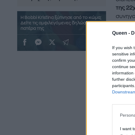
της 22
συνηγο
Η Bobbi Kristina ξύπνησε από το κώμα;
Δείτε τις αμφιλεγόμενες δηλώσεις του
απλώς 
πατέρα της
Queen -
D
If you wish 
sensitive in
confirm you
continue se
information 
further disc
participants
Downstream 
Persona
I want t