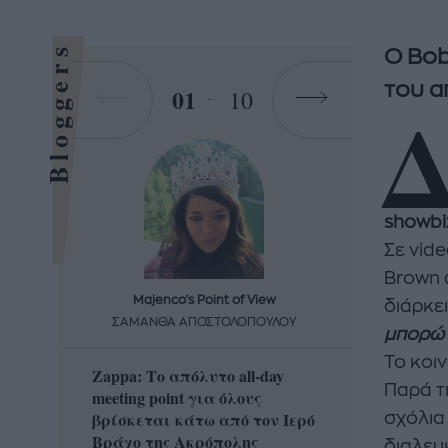
Bloggers
Ο Bob
του α
01
10
showbi
Σε vid
Brown 
Majenco's Point of View
Maj
διάρκει
ΣΑΜΑΝΘΑ ΑΠΟΣΤΟΛΟΠΟΥΛΟΥ
ΣΑΜΑ
μπορώ 
Το κοι
Zappa: Το απόλυτο all-day
Η απόλ
Παρά τη
meeting point για όλους
δροσερ
βρίσκεται κάτω από τον Ιερό
καρπούζ
σχόλια
Βράχο της Ακρόπολης
που θα 
διαλευ