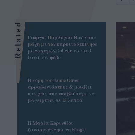
Related
Γιώργος Παράσχος: Η νέα του
μάχη με τον καρκίνο ξεκίνησε
με το χαμόγελό του να νικά
ξανά τον φόβο
Η κόρη του Jamie Oliver
αρραβωνιάστηκε & μοιάζει
σαν χθες που τον βλέπαμε να
μαγειρεύει σε 15 λεπτά
Η Μαρία Κορινθίου
ξανασυνάντησε τη S1ngle