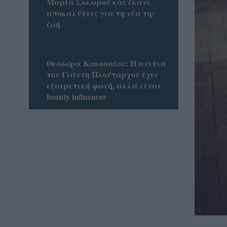
Μαρία Σολωμού και έκανε
αποκαλύψεις για τη νέα της
ζωή
Θεοδώρα Κακοσαίου: Η ανιψιά
του Γιάννη Πλούταρχου έχει
εξαιρετική φωνή, αλλά είναι
beauty influencer