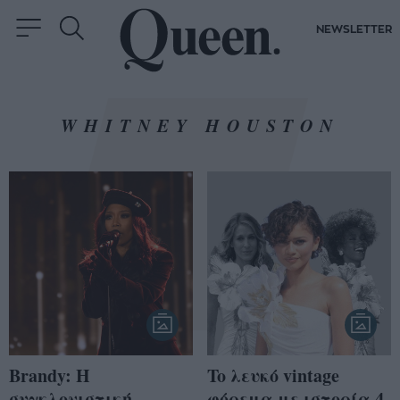
NEWSLETTER
WHITNEY HOUSTON
Brandy: Η
To λευκό vintage
συγκλονιστική
φόρεμα με ιστορία 4