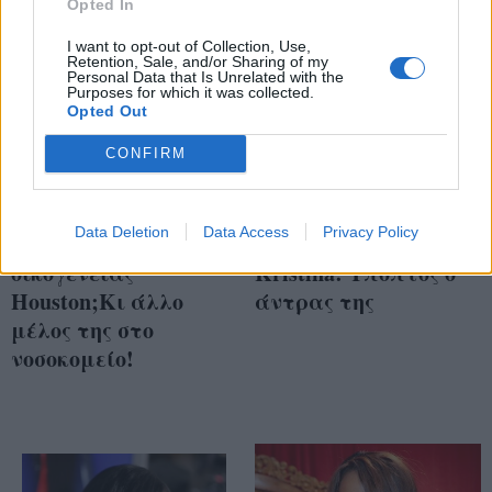
Opted In
I want to opt-out of Collection, Use,
Retention, Sale, and/or Sharing of my
Personal Data that Is Unrelated with the
Purposes for which it was collected.
Opted Out
CONFIRM
Δαιμονικές
Συγκλονιστικές
συμπτώσεις ή
εξελίξεις στην
Data Deletion
Data Access
Privacy Policy
κατάρα της
υπόθεση της Bobbi
οικογένειας
Kristina: Ύποπτος ο
Houston;Κι άλλο
άντρας της
μέλος της στο
νοσοκομείο!