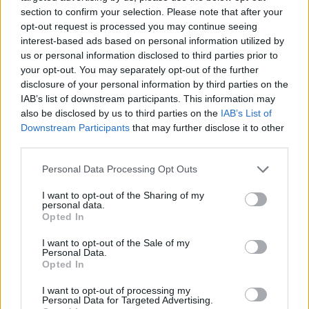
section to confirm your selection. Please note that after your
opt-out request is processed you may continue seeing
interest-based ads based on personal information utilized by
us or personal information disclosed to third parties prior to
your opt-out. You may separately opt-out of the further
disclosure of your personal information by third parties on the
IAB’s list of downstream participants. This information may
also be disclosed by us to third parties on the
IAB’s List of
Η Bobbi Kristina
Downstream Participants
that may further disclose it to other
Bobbi Kristina Brown:
third parties.
ξύπνησε από το
Πέθανε η κόρη της
κώμα; Δείτε τις
Whitney Houston στα
Personal Data Processing Opt Outs
αμφιλεγόμενες
22 της χρόνια!
I want to opt-out of the Sharing of my
δηλώσεις του πατέρα
personal data.
της
Opted In
I want to opt-out of the Sale of my
Personal Data.
Opted In
I want to opt-out of processing my
Personal Data for Targeted Advertising.