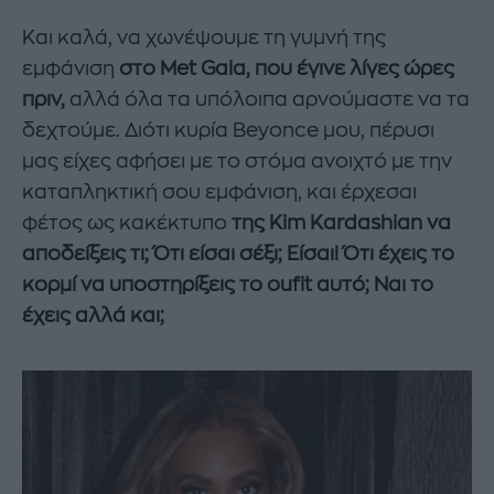
Και καλά, να χωνέψουμε τη γυμνή της
εμφάνιση
στο Met Gala, που έγινε λίγες ώρες
πριν,
αλλά όλα τα υπόλοιπα αρνούμαστε να τα
δεχτούμε. Διότι κυρία Beyonce μου, πέρυσι
μας είχες αφήσει με το στόμα ανοιχτό με την
καταπληκτική σου εμφάνιση, και έρχεσαι
φέτος ως κακέκτυπο
της Kim Kardashian να
αποδείξεις τι; Ότι είσαι σέξι; Είσαι! Ότι έχεις το
κορμί να υποστηρίξεις το oufit αυτό; Ναι το
έχεις αλλά και;