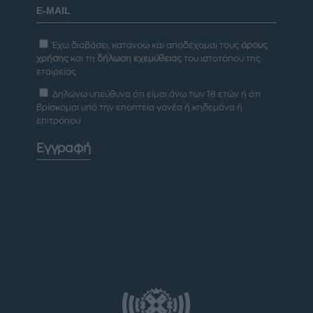
Έχω διαβάσει, κατανοώ και αποδέχομαι τους
όρους
χρήσης
και τη
δήλωση εχεμύθειας
του ιστοτόπου της
εταιρείας
Δηλώνω υπεύθυνα ότι είμαι άνω των 18 ετών ή ότι
βρίσκομαι υπό την εποπτεία γονέα ή κηδεμόνα ή
επιτρόπου
Εγγραφή