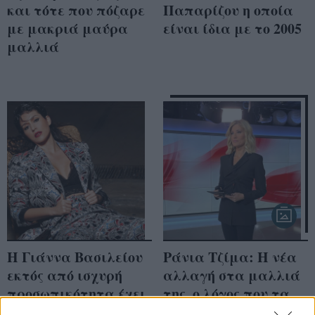
και τότε που πόζαρε
Παπαρίζου η οποία
με μακριά μαύρα
είναι ίδια με το 2005
μαλλιά
Η Γιάννα Βασιλείου
Ράνια Τζίμα: Η νέα
εκτός από ισχυρή
αλλαγή στα μαλλιά
προσωπικότητα έχει
της, ο λόγος που τα
και μια τεράστια
αλλάζει συχνά & το