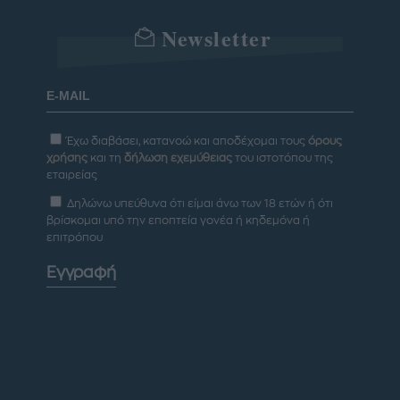
Newsletter
Έχω διαβάσει, κατανοώ και αποδέχομαι τους
όρους
χρήσης
και τη
δήλωση εχεμύθειας
του ιστοτόπου της
εταιρείας
Δηλώνω υπεύθυνα ότι είμαι άνω των 18 ετών ή ότι
βρίσκομαι υπό την εποπτεία γονέα ή κηδεμόνα ή
επιτρόπου
Εγγραφή