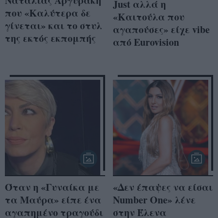
Ναταλίας Αργυράκη
Just αλλά η
που «Καλύτερα δε
«Καιτούλα που
γίνεται» και το στυλ
αγαπούσες» είχε vibe
της εκτός εκπομπής
από Eurovision
Όταν η «Γυναίκα με
«Δεν έπαψες να είσαι
τα Μαύρα» είπε ένα
Number One» λένε
αγαπημένο τραγούδι
στην Έλενα