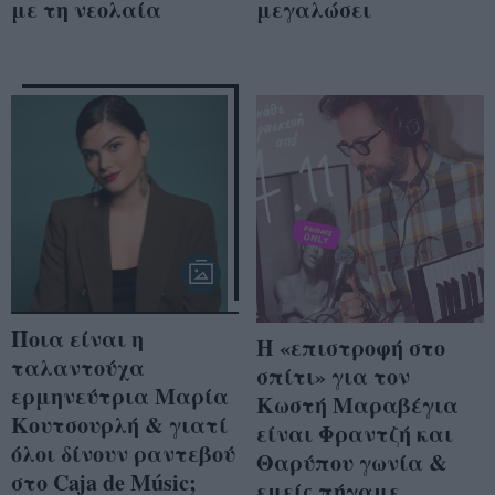
με τη νεολαία
μεγαλώσει
Ποια είναι η
Η «επιστροφή στο
ταλαντούχα
σπίτι» για τον
ερμηνεύτρια Μαρία
Κωστή Μαραβέγια
Κουτσουρλή & γιατί
είναι Φραντζή και
όλοι δίνουν ραντεβού
Θαρύπου γωνία &
στο Caja de Músic;
εμείς πήγαμε