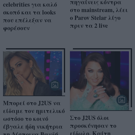
πηγαίνεις κόντρα
celebrities για καλό
στο mainstream, λέει
σκοπό και τα looks
ο Parov Stelar λίγο
που επέλεξαν να
πριν τα 2 live
φορέσουν
Μπορεί στο J2US να
είδαμε τον ημιτελικό
Στο J2US όλοι
ωστόσο το κοινό
προσκύνησαν το
έβγαλε ήδη νικήτρια
είδωλο, Καίτη
τη Δέσποινα Βανδή