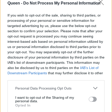
Queen -
Do Not Process My Personal Information
μουσική πορεία
στιλ της εκτός
μπροστά της
δελτίου
If you wish to opt-out of the sale, sharing to third parties, or
processing of your personal or sensitive information for
targeted advertising by us, please use the below opt-out
section to confirm your selection. Please note that after your
opt-out request is processed you may continue seeing
interest-based ads based on personal information utilized by
us or personal information disclosed to third parties prior to
your opt-out. You may separately opt-out of the further
disclosure of your personal information by third parties on the
IAB’s list of downstream participants. This information may
also be disclosed by us to third parties on the
IAB’s List of
Downstream Participants
that may further disclose it to other
third parties.
Η Κατερίνα Βρανά
BRIT Awards 2023: Ο
Personal Data Processing Opt Outs
μετά τη
θρίαμβος του Harry
I want to opt-out of the Sharing of my
«Βρανάσταση» είναι
Styles, οι νικητές και
personal data.
μια γυναίκα φίνα
Opted In
οι glam εμφανίσεις