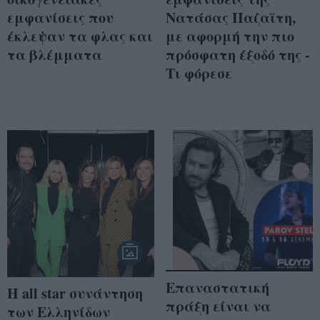
εμφανίσεις που
Νατάσας Παζαϊτη,
έκλεψαν τα φλας και
με αφορμή την πιο
τα βλέμματα
πρόσφατη έξοδό της -
Τι φόρεσε
Επαναστατική
Η all star συνάντηση
πράξη είναι να
των Ελληνίδων