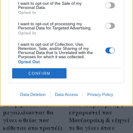
«Ντερμπεντέρισσα»
I want to opt-out of the Sale of my
με ψηλοτάκουνα
Personal Data.
Opted In
I want to opt-out of processing my
Personal Data for Targeted Advertising.
Opted In
I want to opt-out of Collection, Use,
Retention, Sale, and/or Sharing of my
Personal Data that Is Unrelated with the
Purposes for which it was collected.
Opted Out
CONFIRM
Data Deletion
Data Access
Privacy Policy
Ο Γ.Παπαγεωργίου
Ο Σπύρος Γραμμένος
δεν φοβάται πως
λέει «καμία μόνη»,
μεγαλώνοντας θα
ευχαριστεί τον
γίνει ο θείος που
Μουζουράκη & εξηγεί
κάθεται στο τραπέζι
τι θα γίνει όταν