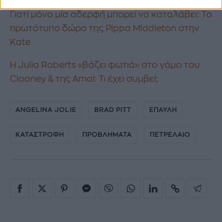
Γιατί μόνο μία αδερφή μπορεί να καταλάβει: Το
πρωτότυπο δώρο της Pippa Middleton στην
Kate
H Julia Roberts «βάζει φωτιά» στο γάμο του
Clooney & της Amal: Τι έχει συμβεί;
ANGELINA JOLIE
BRAD PITT
ΕΠΑΥΛΗ
ΚΑΤΑΣΤΡΟΦΗ
ΠΡΟΒΛΗΜΑΤΑ
ΠΕΤΡΕΛΑΙΟ