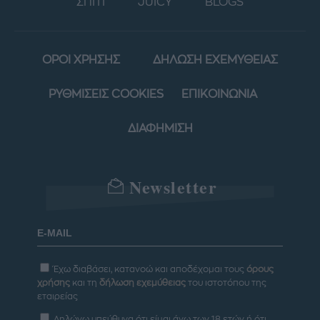
ΣΠΙΤΙ
JUICY
BLOGS
ΟΡΟΙ ΧΡΗΣΗΣ
ΔΗΛΩΣΗ ΕΧΕΜΥΘΕΙΑΣ
ΡΥΘΜΙΣΕΙΣ COOKIES
ΕΠΙΚΟΙΝΩΝΙΑ
ΔΙΑΦΗΜΙΣΗ
Newsletter
Έχω διαβάσει, κατανοώ και αποδέχομαι τους
όρους
χρήσης
και τη
δήλωση εχεμύθειας
του ιστοτόπου της
εταιρείας
Δηλώνω υπεύθυνα ότι είμαι άνω των 18 ετών ή ότι