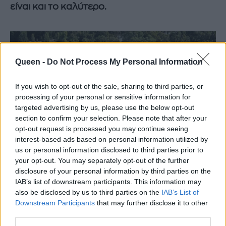
είναι και το καλύτερο.
Queen -
Do Not Process My Personal Information
If you wish to opt-out of the sale, sharing to third parties, or
processing of your personal or sensitive information for
targeted advertising by us, please use the below opt-out
section to confirm your selection. Please note that after your
opt-out request is processed you may continue seeing
interest-based ads based on personal information utilized by
us or personal information disclosed to third parties prior to
your opt-out. You may separately opt-out of the further
disclosure of your personal information by third parties on the
IAB’s list of downstream participants. This information may
Γενικότερα, τον τελευταίο καιρό ακούμε
also be disclosed by us to third parties on the
IAB’s List of
πολλά δυσάρεστα για το ζεύγος. Μήπως να
Downstream Participants
that may further disclose it to other
third parties.
κάνουν κανένα ευχέλαιο;