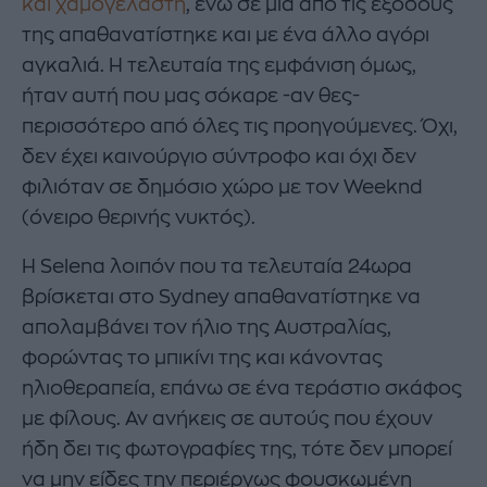
και χαμογελαστή
, ενώ σε μία από τις εξόδους
της απαθανατίστηκε και με ένα άλλο αγόρι
αγκαλιά. Η τελευταία της εμφάνιση όμως,
ήταν αυτή που μας σόκαρε -αν θες-
περισσότερο από όλες τις προηγούμενες. Όχι,
δεν έχει καινούργιο σύντροφο και όχι δεν
φιλιόταν σε δημόσιο χώρο με τον Weeknd
(όνειρο θερινής νυκτός).
Η Selena λοιπόν που τα τελευταία 24ωρα
βρίσκεται στο Sydney απαθανατίστηκε να
απολαμβάνει τον ήλιο της Αυστραλίας,
φορώντας το μπικίνι της και κάνοντας
ηλιοθεραπεία, επάνω σε ένα τεράστιο σκάφος
με φίλους. Αν ανήκεις σε αυτούς που έχουν
ήδη δει τις φωτογραφίες της, τότε δεν μπορεί
να μην είδες την περιέργως φουσκωμένη