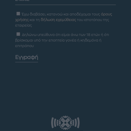
Έχω διαβάσει, κατανοώ και αποδέχομαι τους
όρους
χρήσης
και τη
δήλωση εχεμύθειας
του ιστοτόπου της
εταιρείας
Δηλώνω υπεύθυνα ότι είμαι άνω των 18 ετών ή ότι
βρίσκομαι υπό την εποπτεία γονέα ή κηδεμόνα ή
επιτρόπου
Εγγραφή