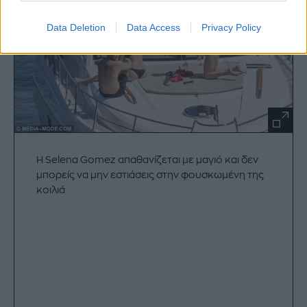
Data Deletion
Data Access
Privacy Policy
Η Selena Gomez απαθανίζεται με μαγιό και δεν
μπορείς να μην εστιάσεις στην φουσκωμένη της
κοιλιά