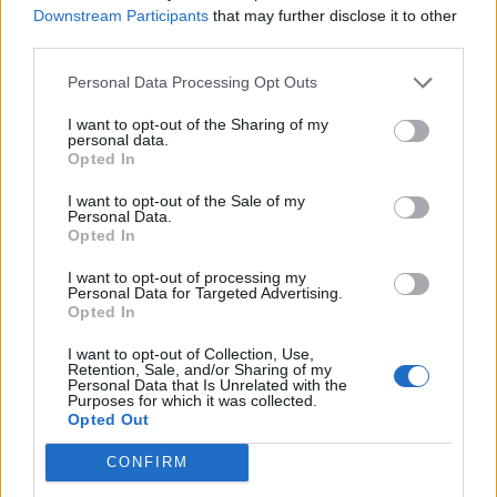
Downstream Participants
that may further disclose it to other
third parties.
Personal Data Processing Opt Outs
I want to opt-out of the Sharing of my
personal data.
Opted In
I want to opt-out of the Sale of my
Personal Data.
Δες τις υπόλοιπες φωτογραφίες στη gallery
Opted In
παρακάτω.
I want to opt-out of processing my
Personal Data for Targeted Advertising.
Διάβασε ακόμη
:
Opted In
I want to opt-out of Collection, Use,
H Selena Gomez πάχυνε απότομα ή ιδέα μας;
Retention, Sale, and/or Sharing of my
Personal Data that Is Unrelated with the
Purposes for which it was collected.
Opted Out
CONFIRM