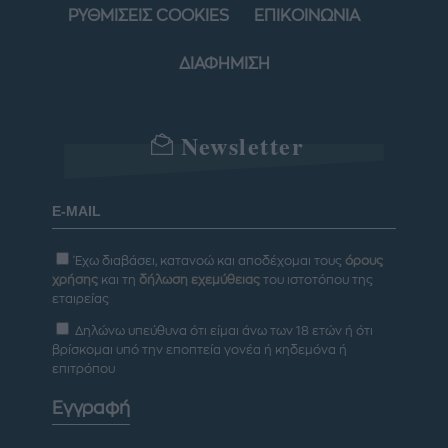
ΡΥΘΜΙΣΕΙΣ COOKIES
ΕΠΙΚΟΙΝΩΝΙΑ
ΔΙΑΦΗΜΙΣΗ
Newsletter
Έχω διαβάσει, κατανοώ και αποδέχομαι τους
όρους
χρήσης
και τη
δήλωση εχεμύθειας
του ιστοτόπου της
εταιρείας
Δηλώνω υπεύθυνα ότι είμαι άνω των 18 ετών ή ότι
βρίσκομαι υπό την εποπτεία γονέα ή κηδεμόνα ή
επιτρόπου
Εγγραφή