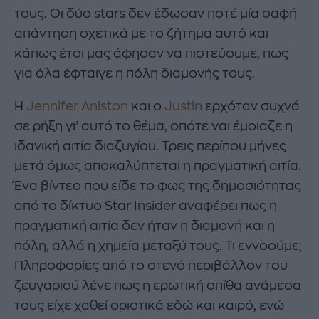
τους. Οι δύο stars δεν έδωσαν ποτέ μία σαφή
απάντηση σχετικά με το ζήτημα αυτό και
κάπως έτσι μας άφησαν να πιστεύουμε, πως
για όλα έφταιγε η πόλη διαμονής τους.
Η
Jennifer Aniston
και ο
Justin
ερχόταν συχνά
σε ρήξη γι’ αυτό το θέμα, οπότε ναι έμοιαζε η
ιδανική αιτία διαζυγίου. Τρεις περίπου μήνες
μετά όμως αποκαλύπτεται η πραγματική αιτία.
Ένα βίντεο που είδε το φως της δημοσιότητας
από το δίκτυο Star Insider αναφέρει πως η
πραγματική αιτία δεν ήταν η διαμονή και η
πόλη, αλλά η χημεία μεταξύ τους. Τι εννοούμε;
Πληροφορίες από το στενό περιβάλλον του
ζευγαριού λένε πως η ερωτική σπίθα ανάμεσα
τους είχε χαθεί οριστικά εδώ και καιρό, ενώ