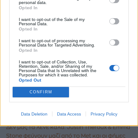
personal data.
Αυτό οδήγησε στην απομάκρυνση του Justin
Opted In
από την Jennifer Aniston και στην απόφαση να
I want to opt-out of the Sale of my
Personal Data.
απομονώνεται στο σπίτι του στο Μανχάταν. Η
Opted In
ηθοποιός έχανε απέλπιδες προσπάθειες να
I want to opt-out of processing my
τον κρατήσει κοντά της, χωρίς όμως κανένα
Personal Data for Targeted Advertising.
Opted In
αποτέλεσμα. Οφείλουμε ωστόσο να της
αναγνωρίσουμε την θέληση και την υπομονή –
I want to opt-out of Collection, Use,
Retention, Sale, and/or Sharing of my
και επιμονή- να κρατήσει ζωντανό τον γάμο
Personal Data that Is Unrelated with the
Purposes for which it was collected.
της και ας μην είχε το επιθυμητό αποτέλεσμα.
Opted Out
Justin, να ξέρεις δεν σε συμπαθούμε και πολύ
CONFIRM
πια.
Διάβασε ακόμη:
Data Deletion
Data Access
Privacy Policy
Δεν μας τα λένε καλά: Justin Theroux & Emma
Stone φεύγουν μαζί από το Met και οι φήμες