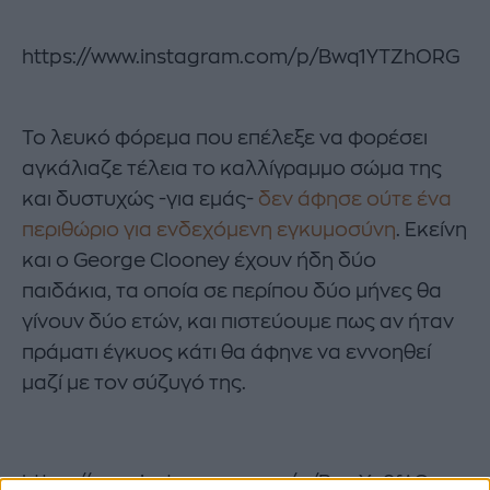
https://www.instagram.com/p/Bwq1YTZhORG
Το λευκό φόρεμα που επέλεξε να φορέσει
αγκάλιαζε τέλεια το καλλίγραμμο σώμα της
και δυστυχώς -για εμάς-
δεν άφησε ούτε ένα
περιθώριο για ενδεχόμενη εγκυμοσύνη
. Εκείνη
και ο George Clooney έχουν ήδη δύο
παιδάκια, τα οποία σε περίπου δύο μήνες θα
γίνουν δύο ετών, και πιστεύουμε πως αν ήταν
πράματι έγκυος κάτι θα άφηνε να εννοηθεί
μαζί με τον σύζυγό της.
https://www.instagram.com/p/BwqX_2fAOxx