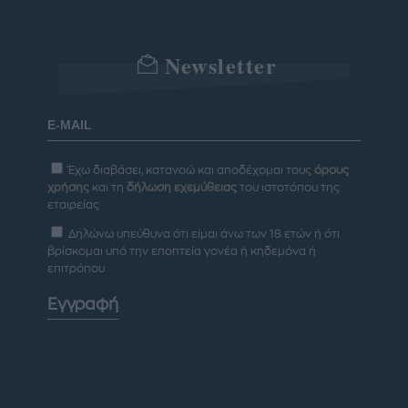
Newsletter
Έχω διαβάσει, κατανοώ και αποδέχομαι τους
όρους
χρήσης
και τη
δήλωση εχεμύθειας
του ιστοτόπου της
εταιρείας
Δηλώνω υπεύθυνα ότι είμαι άνω των 18 ετών ή ότι
βρίσκομαι υπό την εποπτεία γονέα ή κηδεμόνα ή
επιτρόπου
Εγγραφή