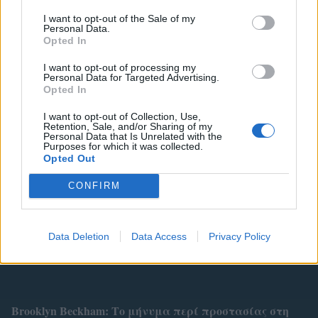
I want to opt-out of the Sale of my
AMAL CLOONEY
AMAL CLOONEY ΕΓΚΥΟΣ
Personal Data.
Opted In
ΔΙΑΨΕΥΣΗ ΕΓΚΥΜΟΣΥΝΗΣ
I want to opt-out of processing my
Personal Data for Targeted Advertising.
Opted In
I want to opt-out of Collection, Use,
Retention, Sale, and/or Sharing of my
1
Personal Data that Is Unrelated with the
SHARES
Purposes for which it was collected.
Opted Out
CONFIRM
Related
Data Deletion
Data Access
Privacy Policy
Brooklyn Βeckham: Το μήνυμα περί προστασίας στη