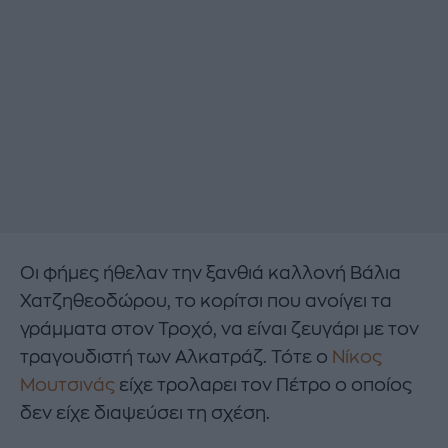
Οι φήμες ήθελαν την ξανθιά καλλονή Βάλια
Χατζηθεοδώρου, το κορίτσι που ανοίγει τα
γράμματα στον Τροχό, να είναι ζευγάρι με τον
τραγουδιστή των Αλκατράζ. Τότε ο
Νίκος
Μουτσινάς
είχε τρολαρει τον Πέτρο ο οποίος
δεν είχε διαψεύσει τη σχέση.