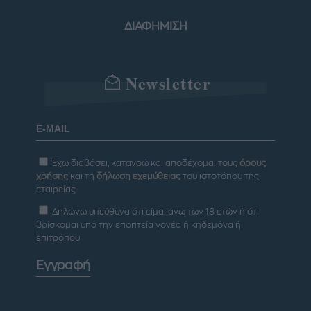
ΔΙΑΦΗΜΙΣΗ
Newsletter
Έχω διαβάσει, κατανοώ και αποδέχομαι τους
όρους
χρήσης
και τη
δήλωση εχεμύθειας
του ιστοτόπου της
εταιρείας
Δηλώνω υπεύθυνα ότι είμαι άνω των 18 ετών ή ότι
βρίσκομαι υπό την εποπτεία γονέα ή κηδεμόνα ή
επιτρόπου
Εγγραφή