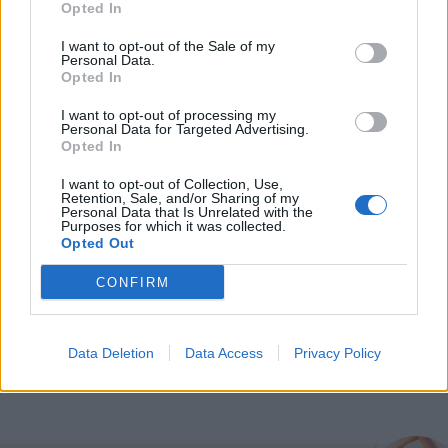
Opted In
με τον αδερφό του, Λάμπρο & το νέο τηλεοπτικό βήμα
I want to opt-out of the Sale of my
Personal Data.
Opted In
Η Σμαράγδα Καρύδη γίνεται 57 ετών στην πιο
όμορφη γενέθλια χρονιά της: Η μαρτυρία για τις
I want to opt-out of processing my
Personal Data for Targeted Advertising.
νίκες της
Opted In
I want to opt-out of Collection, Use,
Retention, Sale, and/or Sharing of my
Στάνκογλου όπως λέμε Kurt Cobain: H throwback
Personal Data that Is Unrelated with the
Purposes for which it was collected.
φωτογραφία με μακριά ξανθά μαλλιά και τα επικά
Opted Out
σχόλια
CONFIRM
Ναι, αλλά γιατί έπρεπε να απαντήσει η Μπάρκα -
έστω και με χιούμορ - σε τοξικό σχόλιο για πλαστικές;
Data Deletion
Data Access
Privacy Policy