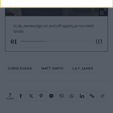
Η Lily James είχε on and off σχέση με τον Matt
Smith.
01
03
CHRIS EVANS
MATT SMITH
LILY JAMES
7
SHARES