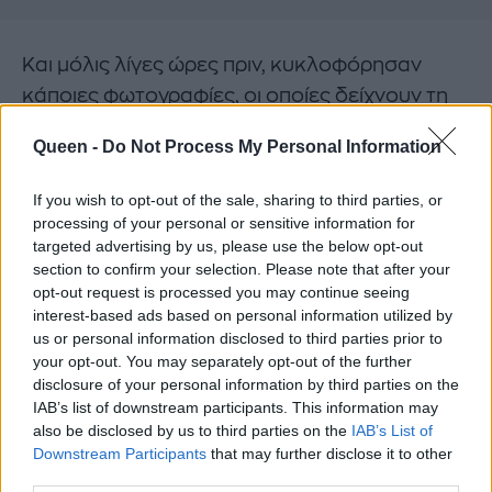
Και μόλις λίγες ώρες πριν, κυκλοφόρησαν
κάποιες φωτογραφίες, οι οποίες δείχνουν τη
Lily να φεύγει από εκδήλωση στο Λονδίνο, με
Queen -
Do Not Process My Personal Information
διάσημο και super sexy ηθοποιό του
Hollywood. Μάλιστα, δεν έφυγαν μόνο μαζί
If you wish to opt-out of the sale, sharing to third parties, or
αλλά… μπήκαν και στο ίδιο ξενοδοχείο, όπου
processing of your personal or sensitive information for
targeted advertising by us, please use the below opt-out
πέρασαν μαζί το βράδυ.
section to confirm your selection. Please note that after your
opt-out request is processed you may continue seeing
Ποιος είναι όμως ο διάσημος ηθοποιός-μήλον
interest-based ads based on personal information utilized by
της έριδος; Δες παρακάτω:
us or personal information disclosed to third parties prior to
your opt-out. You may separately opt-out of the further
disclosure of your personal information by third parties on the
IAB’s list of downstream participants. This information may
also be disclosed by us to third parties on the
IAB’s List of
Downstream Participants
that may further disclose it to other
third parties.