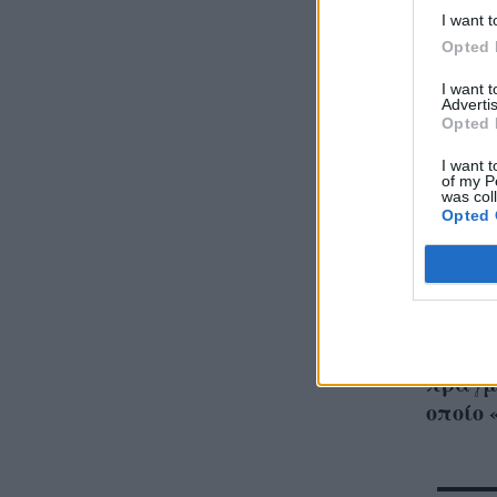
I want t
Opted 
I want 
Advertis
Opted 
I want t
of my P
was col
Opted 
The Cr
αποκα
πραγμα
οποίο 