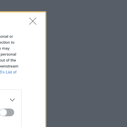
sonal or
ection to
ou may
 personal
out of the
 downstream
B’s List of