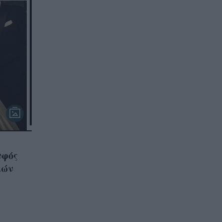
υφός
ιών