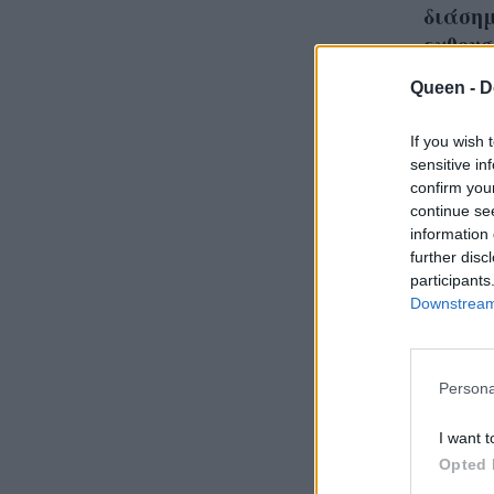
διάσημ
ενθουσ
Queen -
D
If you wish 
sensitive in
Seriou
confirm you
continue se
του H
information 
further disc
participants
Downstream 
Persona
I want t
Opted 