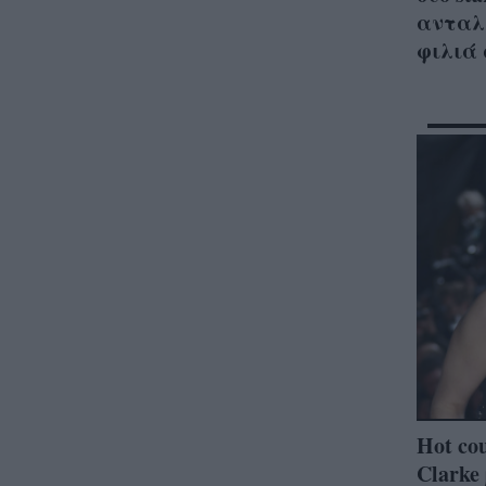
ανταλ
φιλιά
Hot cou
Clarke