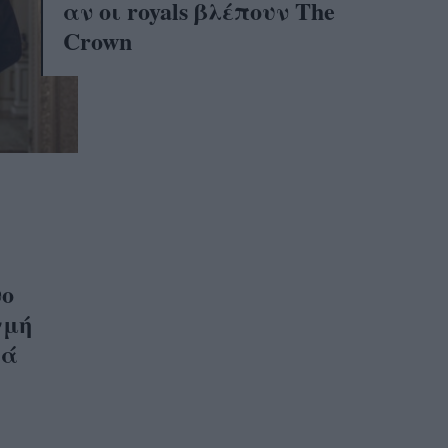
αν οι royals βλέπουν The
Crown
νο
γμή
ιά