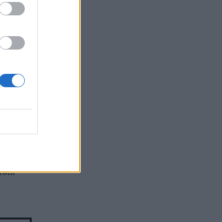
δεν
ίνα
ο...