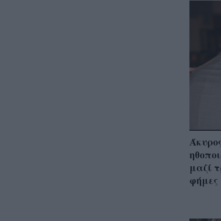
Άκυρος
ηθοποι
μαζί τ
φήμες 