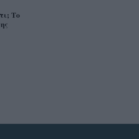
τι; Το
της