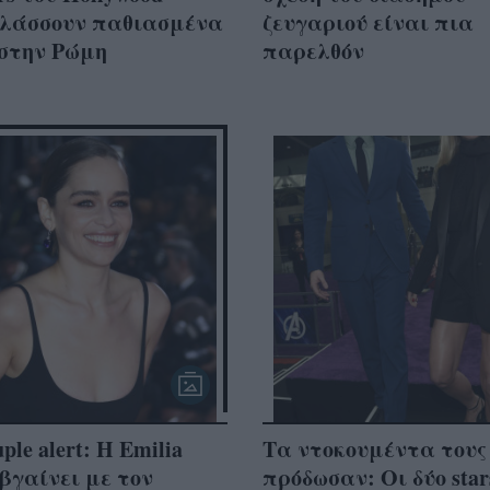
λάσσουν παθιασμένα
ζευγαριού είναι πια
 στην Ρώμη
παρελθόν
ple alert: Η Emilia
Τα ντοκουμέντα τους
 βγαίνει με τον
πρόδωσαν: Οι δύο star