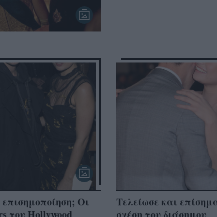
 επισημοποίηση; Οι
Τελείωσε και επίσημ
ars του Hollywood
σχέση του διάσημου