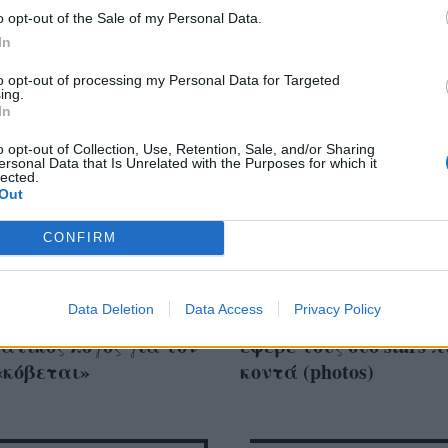
o opt-out of the Sale of my Personal Data.
In
to opt-out of processing my Personal Data for Targeted
ing.
In
o opt-out of Collection, Use, Retention, Sale, and/or Sharing
ersonal Data that Is Unrelated with the Purposes for which it
lected.
Out
CONFIRM
own: Μόλις
Η επανασύνδεση που 
Data Deletion
Data Access
Privacy Policy
λύφθηκε ο
περίμενες: Η καραντ
τικός λόγος για τον
έφερε τους δύο stars πι
«κόβεται»
κοντά (photos)