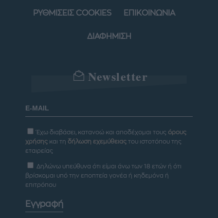
ΡΥΘΜΙΣΕΙΣ COOKIES
ΕΠΙΚΟΙΝΩΝΙΑ
ΔΙΑΦΗΜΙΣΗ
Newsletter
Έχω διαβάσει, κατανοώ και αποδέχομαι τους
όρους
χρήσης
και τη
δήλωση εχεμύθειας
του ιστοτόπου της
εταιρείας
Δηλώνω υπεύθυνα ότι είμαι άνω των 18 ετών ή ότι
βρίσκομαι υπό την εποπτεία γονέα ή κηδεμόνα ή
επιτρόπου
Εγγραφή