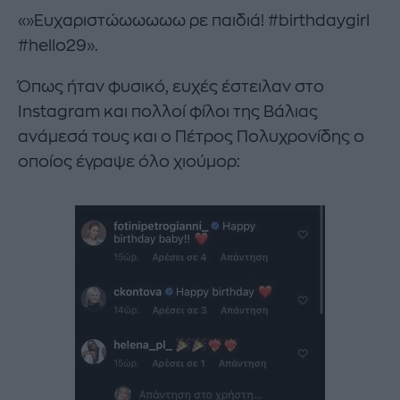
«»Ευχαριστώωωωωω ρε παιδιά! #birthdaygirl
#hello29».
Όπως ήταν φυσικό, ευχές έστειλαν στο
Instagram και πολλοί φίλοι της Βάλιας
ανάμεσά τους και ο Πέτρος Πολυχρονίδης ο
οποίος έγραψε όλο χιούμορ: