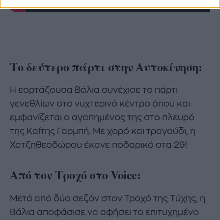
Το δεύτερο πάρτι στην Αυτοκίνηση:
Η εορτάζουσα Βάλια συνέχισε το πάρτι
γενεθλίων στο νυχτερινό κέντρο όπου και
εμφανίζεται ο αγαπημένος της στο πλευρό
της Καίτης Γαρμπή. Με χορό και τραγούδι, η
Χατζηθεοδώρου έκανε ποδαρικό στα 29!
Από τον Τροχό στο Voice:
Μετά από δύο σεζόν στον Τροχό της Τύχης, η
Βάλια αποφάσισε να αφήσει το επιτυχημένο