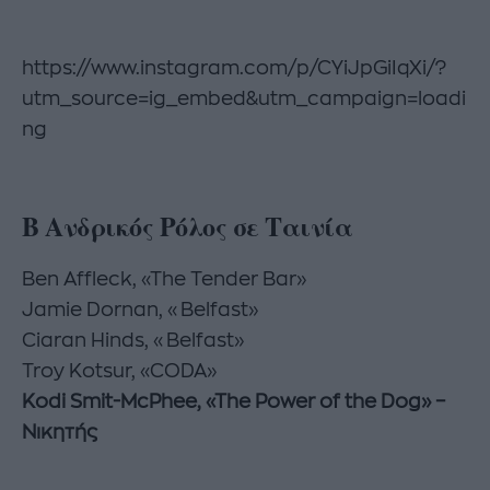
https://www.instagram.com/p/CYiJpGiIqXi/?
utm_source=ig_embed&utm_campaign=loadi
ng
Β Ανδρικός Ρόλος σε Ταινία
Ben Affleck, «The Tender Bar»
Jamie Dornan, «Belfast»
Ciaran Hinds, «Belfast»
Troy Kotsur, «CODA»
Kodi Smit-McPhee, «The Power of the Dog» –
Νικητής