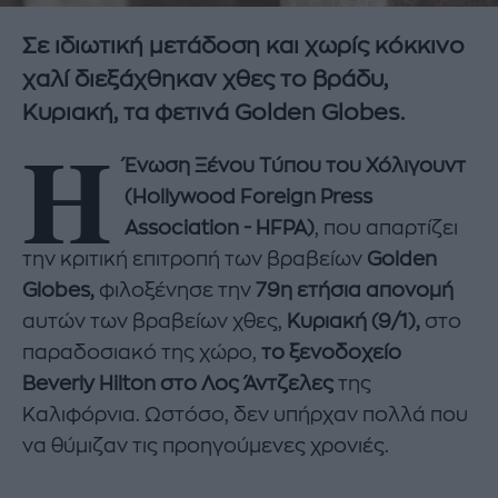
Σε ιδιωτική μετάδοση και χωρίς κόκκινο
χαλί διεξάχθηκαν χθες το βράδυ,
Κυριακή, τα φετινά Golden Globes.
Η
Ένωση Ξένου Τύπου του Χόλιγουντ
(Hollywood Foreign Press
Association - HFPA)
, που απαρτίζει
την κριτική επιτροπή των βραβείων
Golden
Globes,
φιλοξένησε την
79η ετήσια απονομή
αυτών των βραβείων χθες,
Κυριακή (9/1),
στο
παραδοσιακό της χώρο,
το ξενοδοχείο
Beverly Hilton στο Λος Άντζελες
της
Καλιφόρνια. Ωστόσο, δεν υπήρχαν πολλά που
να θύμιζαν τις προηγούμενες χρονιές.