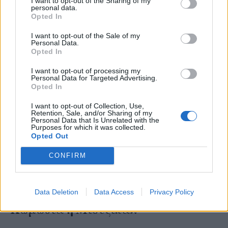
I want to opt-out of the Sharing of my
personal data.
Opted In
I want to opt-out of the Sale of my
Personal Data.
Opted In
I want to opt-out of processing my
Personal Data for Targeted Advertising.
Opted In
I want to opt-out of Collection, Use,
Retention, Sale, and/or Sharing of my
Personal Data that Is Unrelated with the
Purposes for which it was collected.
Opted Out
CONFIRM
Α Ανδρικός Ρόλος σε Ταινία –
Data Deletion
Data Access
Privacy Policy
Κωμωδία ή Μιούζικαλ