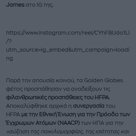
James
στο IG της.
https://www.instagram.com/reel/CYhFBUdo1Ll
/?
utm_source=ig_embed&utm_campaign=loadi
ng
Παρά την απουσία κοινού, τα Golden Globes
φέτος προσπάθησαν να αναδείξουν τις
φιλανθρωπικές προσπάθειες του HFPA.
Αποκαλύφθηκε αρχικά η
συνεργασία
του
HFPA
με την Εθνική Ένωση για την Πρόοδο των
Έγχρωμων Ατόμων (NAACP)
των ΗΠΑ για την
«αύξηση της ποικιλομορφίας, της ισότητας και