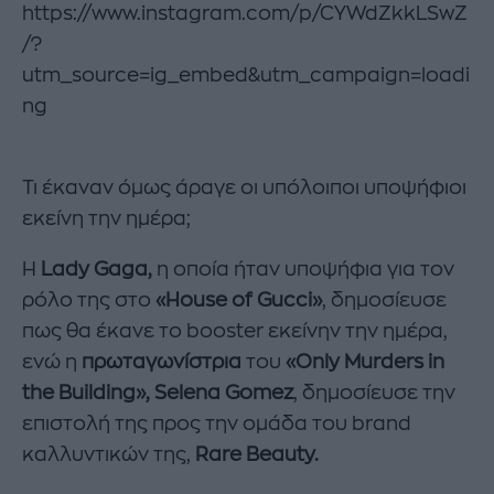
https://www.instagram.com/p/CYWdZkkLSwZ
/?
utm_source=ig_embed&utm_campaign=loadi
ng
Τι έκαναν όμως άραγε οι υπόλοιποι υποψήφιοι
εκείνη την ημέρα;
Η
Lady Gaga,
η οποία ήταν υποψήφια για τον
ρόλο της στο
«House of Gucci»
, δημοσίευσε
πως θα έκανε το booster εκείνην την ημέρα,
ενώ η
πρωταγωνίστρια
του
«Only Murders in
the Building», Selena Gomez
, δημοσίευσε την
επιστολή της προς την ομάδα του brand
καλλυντικών της,
Rare Beauty.