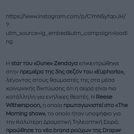
https://www.instagram.com/p/CYhNSyfqoJH/
?
utm_source=ig_embed&utm_campaign=loadi
ng
Η
star του «Dune» Zendaya
επικεντρώθηκε
στην
πρεμιέρα της 3ης σεζόν του «Euphoria»,
λέγοντας στους θαυμαστές της στα μέσα
κοινωνικής δικτύωσης ότι η σειρά είναι πιο
κατάλληλη για ενήλικες θεατές. Η
Reese
Witherspoon,
η οποία
πρωταγωνιστεί στο «The
Morning show»
, το οποίο ήταν υποψήφιο για
την Καλύτερη Δραματική Τηλεοπτική Σειρά,
προώθησε το νέο brand ρούχων της Draper