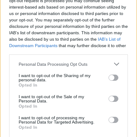
opt-out request is processed you may continue seeing
interest-based ads based on personal information utilized by
us or personal information disclosed to third parties prior to
your opt-out. You may separately opt-out of the further
disclosure of your personal information by third parties on the
https://www.instagram.com/p/BwT_QWAH8hj/
IAB’s list of downstream participants. This information may
also be disclosed by us to third parties on the
IAB’s List of
Από εκείνη την εποχή είχε αρχίσει σταδιακά να
Downstream Participants
that may further disclose it to other
third parties.
μας φανερώνει το νέο της look. Αφήνοντας
επιμελώς τα μαλλιά της να ασπρίσουν. Από την
Personal Data Processing Opt Outs
κοκκινομάλλα Σόφη στο
«Ντόλτσε Βίτα»
και
I want to opt-out of the Sharing of my
τη Ζέτα στο
«Δέκα λεπτά κήρυγμα»
, η Γαλήνη
personal data.
Opted In
Τσεβά πέρασε στην πιο ροκ εκδοχή της.
I want to opt-out of the Sale of my
Personal Data.
Opted In
I want to opt-out of processing my
Personal Data for Targeted Advertising.
Opted In