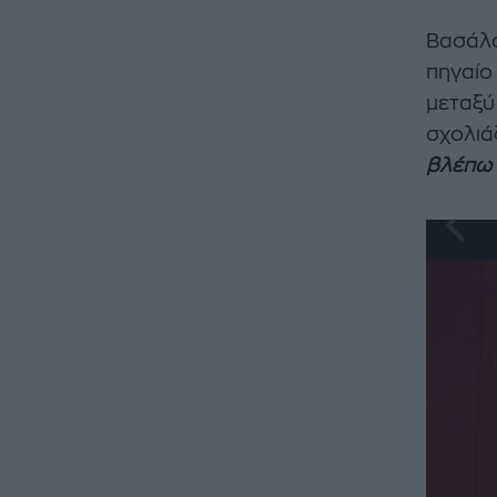
Βασάλος
πηγαίο
μεταξύ
σχολιά
βλέπω 