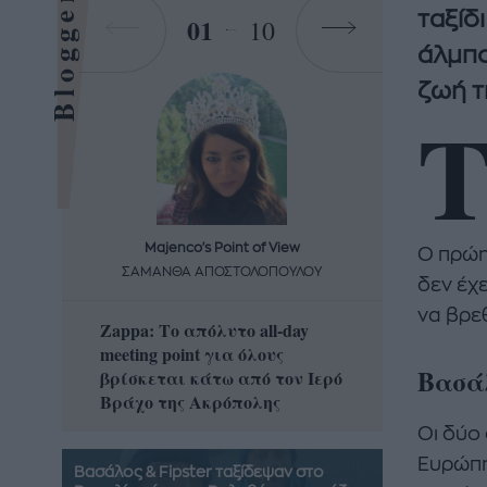
Bloggers
ταξίδ
01
10
άλμπο
ζωή τ
Majenco's Point of View
Maj
Ο πρώη
ΣΑΜΑΝΘΑ ΑΠΟΣΤΟΛΟΠΟΥΛΟΥ
ΣΑΜΑ
δεν έχ
να βρε
Zappa: Το απόλυτο all-day
Η απόλ
meeting point για όλους
δροσερ
Βασάλ
βρίσκεται κάτω από τον Ιερό
καρπούζ
Βράχο της Ακρόπολης
που θα 
Οι δύο
Ευρώπη
Βασάλος & Fipster ταξίδεψαν στο