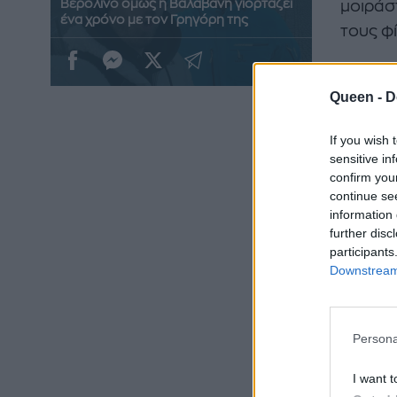
Βερολίνο όμως η Βαλαβάνη γιορτάζει
μοιράσ
ένα χρόνο με τον Γρηγόρη της
τους φ
Queen -
D
If you wish 
sensitive in
confirm you
continue se
information 
further disc
participants
Downstream 
Persona
I want t