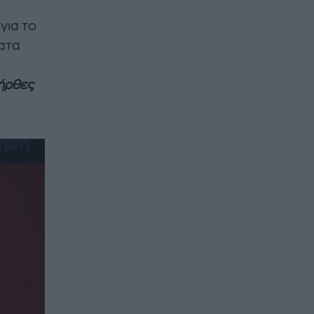
για το
ματα
ήρθες