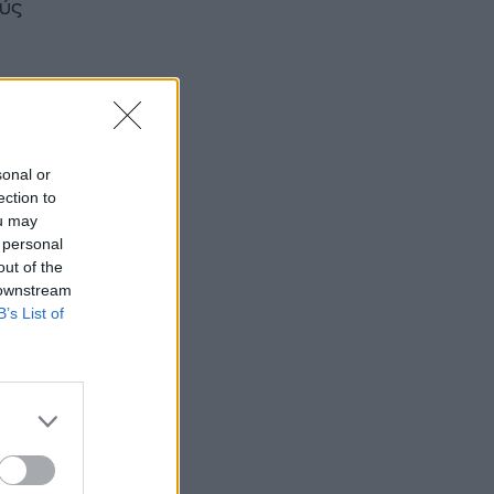
ούς
sonal or
ection to
ou may
 personal
out of the
 downstream
B’s List of