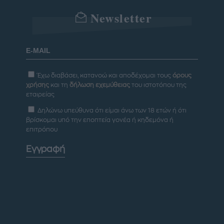
Newsletter
Έχω διαβάσει, κατανοώ και αποδέχομαι τους
όρους
χρήσης
και τη
δήλωση εχεμύθειας
του ιστοτόπου της
εταιρείας
Δηλώνω υπεύθυνα ότι είμαι άνω των 18 ετών ή ότι
βρίσκομαι υπό την εποπτεία γονέα ή κηδεμόνα ή
επιτρόπου
Εγγραφή