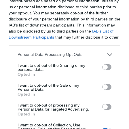
interest-based ads based on personal information utilized by
Bullock το 2022.
us or personal information disclosed to third parties prior to
your opt-out. You may separately opt-out of the further
Η ηθοποιός είναι πλέον 60 ετών και σε ένα
disclosure of your personal information by third parties on the
δημόσιο μήνυμα προς τη φίλη Hoda Kotb, η
IAB’s list of downstream participants. This information may
also be disclosed by us to third parties on the
IAB’s List of
οποία έκλεισε επίσης τα 60 τον Αύγουστο,
Downstream Participants
that may further disclose it to other
μίλησε για τα γενέθλια-ορόσημο.
third parties.
Είχα ετοιμάσει τόσα πολλά λαμπρά και αστεία
Personal Data Processing Opt Outs
πράγματα για σένα σε αυτό το μήνυμα που θα
I want to opt-out of the Sharing of my
έκαναν θραύση, αλλά ξέρεις κορίτσι μου, είμαι
personal data.
Opted In
πολύ κουρασμένη».
I want to opt-out of the Sale of my
Personal Data.
«Είμαι κουρασμένη γιατί έπρεπε να ανέβω στο
Opted In
βουνό πριν φτάσεις εσύ, ώστε να μπορέσω να
I want to opt-out of processing my
ελέγξω το έδαφος, να δω πώς είναι τα
Personal Data for Targeted Advertising.
Opted In
πράγματα και να πάρω μια γεύση και να σε
ενημερώσω. Και είναι περίεργο γιατί οι
I want to opt-out of Collection, Use,
Retention, Sale, and/or Sharing of my