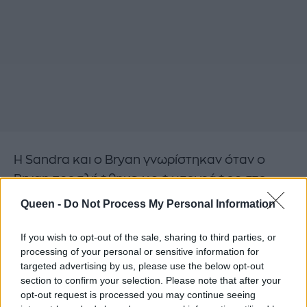
Η Sandra και ο Bryan γνωρίστηκαν όταν ο
Bryan προσλήφθηκε ως φωτογράφος στο
πάρτι γενεθλίων του γιου της Louis και μετά τη
Queen -
Do Not Process My Personal Information
διάγνωση του Bryan, η Sandra αποχώρησε
από την υποκριτική.
If you wish to opt-out of the sale, sharing to third parties, or
processing of your personal or sensitive information for
«Θέλω να είμαι στο σπίτι. Πάντα έτρεχα στο
targeted advertising by us, please use the below opt-out
επόμενο πράγμα. Θέλω απλώς να είμαι
section to confirm your selection. Please note that after your
παρούσα και υπεύθυνη για ένα πράγμα», είπε η
opt-out request is processed you may continue seeing