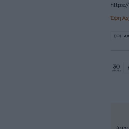
https:
Έφη Αχτ
ΕΦΗ Α
30
SHARES
Δείτε