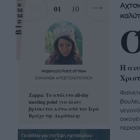
Bloggers
Αχτσι
01
10
καλύτ
Η ανά
Majenco's Point of View
Maj
Χρισ
ΣΑΜΑΝΘΑ ΑΠΟΣΤΟΛΟΠΟΥΛΟΥ
ΣΑΜΑ
Φαίνετα
Zappa: Το απόλυτο all-day
Η απόλ
meeting point για όλους
δροσερ
βουλευ
βρίσκεται κάτω από τον Ιερό
καρπούζ
γεγονότ
Βράχο της Ακρόπολης
που θα 
οικογέν
περισσ
Γενέθλια για την Έφη Αχτσιόγλου