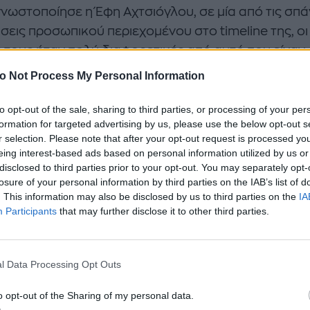
νωστοποίησε η Έφη Αχτσιόγλου, σε μία από τις σπά
σεις προσωπικού περιεχομένου στο timeline της, oι
ς τους ήταν πολύ διαφορετικές από αυτό που είχαν
ίσει καθώς, όπως προέκυψε, χρειάστηκε να κάνου
o Not Process My Personal Information
ύγεννα σε νοσοκομείο του εξωτερικού.
to opt-out of the sale, sharing to third parties, or processing of your per
formation for targeted advertising by us, please use the below opt-out s
τικός της Νέας Αριστεράς δημοσίευσε μία φωτογραφ
r selection. Please note that after your opt-out request is processed y
ποία φαίνεται να περπατά στον δρόμο κρατώντας α
eing interest-based ads based on personal information utilized by us or
 παιδί της.
disclosed to third parties prior to your opt-out. You may separately opt-
losure of your personal information by third parties on the IAB’s list of
. This information may also be disclosed by us to third parties on the
IA
ετινά μας Χριστούγεννα δεν ήταν όπως τα περιμένα
Participants
that may further disclose it to other third parties.
με όλες τις γιορτινές μέρες σε ένα νοσοκομείο το
κού (από ατυχία, όχι από επιλογή). Τέλος καλό, όλ
υμε», έγραψε στην ανάρτησή της με μια νότα αισιοδ
l Data Processing Opt Outs
o opt-out of the Sharing of my personal data.
//www.instagram.com/p/DESC2ZVtS5p/