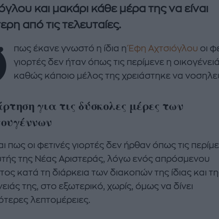
όγλου και μακάρι κάθε μέρα της να είναι
ερη από τις τελευταίες.
Ό
πως έκανε γνωστό η ίδια η
Έφη Αχτσιόγλου
οι φ
γιορτές δεν ήταν όπως τις περίμενε η οικογένει
καθώς κάποιο μέλος της χρειάστηκε να νοσηλευ
ρτηση για τις δύσκολες μέρες των
enco's Point of View
A STORY BY KORI
τουγέννων
ΝΘΑ ΑΠΟΣΤΟΛΟΠΟΥΛΟΥ
ΔΑΦΝΗ ΚΑΡΑΒΟΚΥΡΗ
ι πως οι φετινές γιορτές δεν ήρθαν όπως τις περίμε
υτη καλοκαιρινή
Nτίνα Νικολάου: «Όταν
ή σαλάτα με
έπαθα την πρώτη κρίση
τής της Νέας Αριστεράς, λόγω ενός απρόσμενου
ι, φέτα και φράουλες
πανικού νόμιζα πως θα
ος κατά τη διάρκεια των διακοπών της ίδιας και τη
λατρέψετε
πεθάνω»
ειάς της, στο εξωτερικό, χωρίς, όμως να δίνει
ότερες λεπτομέρειες.