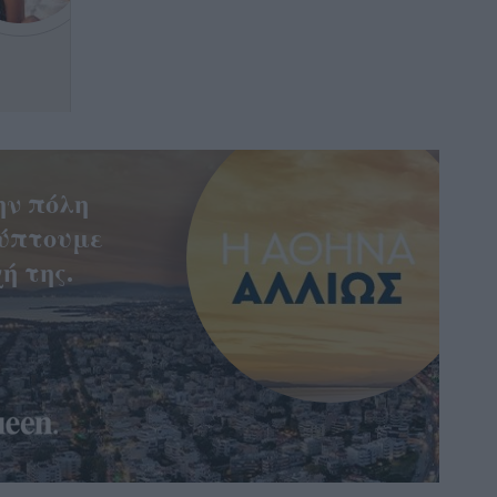
ην πόλη
ύπτουμε
ή της.