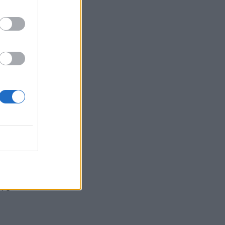
πρέπει
Έφη
ρόνια
άσει με
ι τον
 το