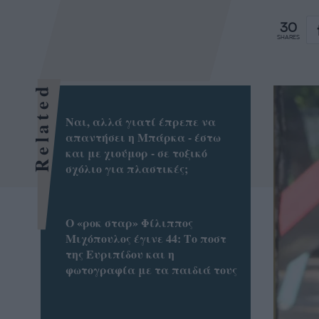
30
SHARES
Related
Ναι, αλλά γιατί έπρεπε να
απαντήσει η Μπάρκα - έστω
και με χιούμορ - σε τοξικό
σχόλιο για πλαστικές;
Ο «ροκ σταρ» Φίλιππος
Μιχόπουλος έγινε 44: Το ποστ
της Ευριπίδου και η
φωτογραφία με τα παιδιά τους