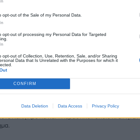
In
εια είναι πως η εμφάνιση της Έφης Αχτσιόγλου δεν 
o opt-out of the Sale of my Personal Data.
ά κανέναν. Ναι; Ναι.
In
to opt-out of processing my Personal Data for Targeted
ά γενέθλια
ing.
In
ανουαρίου, πάντως, ξημερώνει διαφορετική για την 
o opt-out of Collection, Use, Retention, Sale, and/or Sharing
ersonal Data that Is Unrelated with the Purposes for which it
γλου καθώς είναι η μέρα όπου συμπληρώνει τα 40 χ
lected.
Out
αι κατά πάσα πιθανότητα η εορτάζουσα θα την περ
ντρες της ζωής της, τον σύντροφό της και επίσης
CONFIRM
τή της Νέας Αριστεράς, Δημήτρη Τζανακόπουλο κα
ς.
Data Deletion
Data Access
Privacy Policy
στε Καλή Χρονιά και «Περαστικό» όποιο κι αν ήταν
μα.