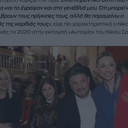
η σχέση νομίζω την τιμώ.
Είναι σημαντικό αυτό που 
α και το έγραψαν και στα γενέθλιά μου. Ότι μπορεί κ
 βρουν τους πρίγκιπες τους, αλλά θα παραμείνω ο
άς της καρδιάς τους
»
, είχε πει χαρακτηριστικά ο Νίκ
ιάς το 2020 στην εκπομπή «Αυτοψία» του Νίκου Σρ