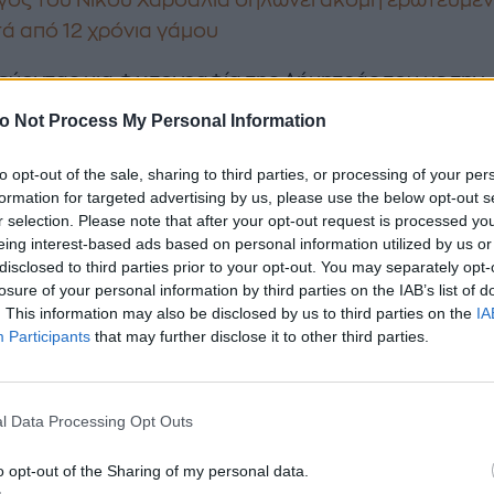
τά από 12 χρόνια γάμου
εύοντας μια φωτογραφία της Δήμητράς του με την
κή σημαία και το χάλκινο μετάλλιο ο Νίκος Χαρδαλι
o Not Process My Personal Information
 στην ανάρτησή του:
to opt-out of the sale, sharing to third parties, or processing of your per
ημερινή προσπάθεια της χωρίς εκπτώσεις! Ένα ακό
formation for targeted advertising by us, please use the below opt-out s
r selection. Please note that after your opt-out request is processed y
ο για το αστέρι μας. Χάλκινο μετάλλιο στο 2ο Διεθ
eing interest-based ads based on personal information utilized by us or
s Open Cup 2025 στο Yerevan της Αρμενίας! Συγχα
disclosed to third parties prior to your opt-out. You may separately opt-
ουλίνι μου. Keep going μωρό μου... με την Ελλάδα 
losure of your personal information by third parties on the IAB’s list of
. This information may also be disclosed by us to third parties on the
IA
στην καρδιά!».
Participants
that may further disclose it to other third parties.
//www.instagram.com/p/DJQ2Z32NElv/
l Data Processing Opt Outs
ς Χαρδαλιάς δεν κρύβει το πόσο πολύ λατρεύει τις
 πόσο πολύ καμαρώνει γι' αυτές.
o opt-out of the Sharing of my personal data.