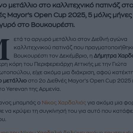
νο μετάλλιο στο καλλιτεχνικό πατινάζ στ
ές Μayor’s Open Cup 2025, 5 μόλις μήνες
γυρό στο Βουκουρέστι.
Μ
ετά το αργυρό μετάλλιο στον Διεθνή αγώνα
καλλιτεχνικού πατινάζ που πραγματοποιήθηκ
Βουκουρέστι τον Δεκέμβριο, η
Δήμητρα Χαρδ
ερη κόρη του Περιφερειάρχη Αττικής με την Γιώτα
enco's Point of View
A STORY BY KORI
ωτοπούλου, είχε ακόμα μια διάκριση, αφού κατέκτ
ΝΘΑ ΑΠΟΣΤΟΛΟΠΟΥΛΟΥ
ΔΑΦΝΗ ΚΑΡΑΒΟΚΥΡΗ
ο μετάλλιο
στο 2ο Διεθνές Μayor’s Open Cup 2025
το Yerevan της Αρμενία.
υτη καλοκαιρινή
Nτίνα Νικολάου: «Όταν
ή σαλάτα με
έπαθα την πρώτη κρίση
ι, φέτα και φράουλες
πανικού νόμιζα πως θα
ανος μπαμπάς ο
Νίκος Χαρδαλιάς
για ακόμα μια φο
λατρέψετε
πεθάνω»
ε να κρύψει τη συγκίνησή του για αυτό που κατάφε
ου.
γος του Νίκου Χαρδαλιά δηλώνει ακόμη ερωτευμέν