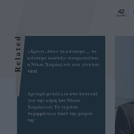
42
SHARES
Related
«Άραγε, όταν το κάνουμε… το
κάνουμε σωστά;» αναρωτιέται
ο Νίκος Χαρδαλιάς και γίνεται
viral
Αργυρό μετάλλιο στο πατινάζ
για την κόρη του Νίκου
Χαρδαλιά: Το γεμάτο
περηφάνεια ποστ της μαμάς
της