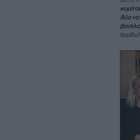
αυτή τ
κορίτσι
δύο να
βασιλι
Χαρδαλ