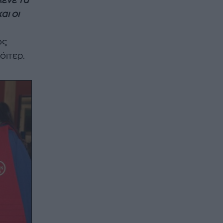
λένε τα
αι οι
ος
όιτερ.