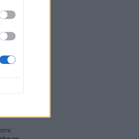
ου γάμο
ιστες
υ η
με την
ος και
ε την
ντήσουν
ένεια
ως εκεί
πότε