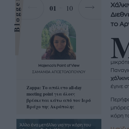
Bloggers
Χάλκι
01
10
Διεθν
το Αρ
μικρότ
Majenco's Point of View
Maj
Παναγι
ΣΑΜΑΝΘΑ ΑΠΟΣΤΟΛΟΠΟΥΛΟΥ
ΣΑΜΑ
χάλκιν
έγινε σ
Zappa: Το απόλυτο all-day
Η απόλ
meeting point για όλους
δροσερ
βρίσκεται κάτω από τον Ιερό
καρπούζ
Περήφ
Βράχο της Ακρόπολης
που θα 
μπόρεσ
κόρη τ
Άλλο ένα μετάλλιο για την κόρη του
Η σύζυ