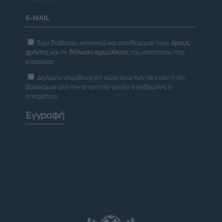
Έχω διαβάσει, κατανοώ και αποδέχομαι τους
όρους
χρήσης
και τη
δήλωση εχεμύθειας
του ιστοτόπου της
εταιρείας
Δηλώνω υπεύθυνα ότι είμαι άνω των 18 ετών ή ότι
βρίσκομαι υπό την εποπτεία γονέα ή κηδεμόνα ή
επιτρόπου
Εγγραφή