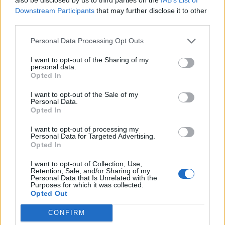
πάρτυ υπερπαραγωγή
Downstream Participants
that may further disclose it to other
third parties.
Θα γύριζε στην τηλεόραση;
Personal Data Processing Opt Outs
I want to opt-out of the Sharing of my
Σε ερώτηση για το αν θα επέστρεφε στην
personal data.
τηλεόραση κάποια στιγμή, η Κωνσταντίνα
Opted In
Σπυροπούλου η ίδια ήταν σαφής, ότι τώρα που
I want to opt-out of the Sale of my
Personal Data.
μεγάλωσε λίγο και ο μικρός της γιος δεν είναι
Opted In
καθόλου αρνητική σε μια τέτοια επιστροφή,
I want to opt-out of processing my
όμως, αποκάλυψε πως παρότι έχει δεχτεί
Personal Data for Targeted Advertising.
προτάσεις, δεν έχει υπάρξει κάποια που να την
Opted In
εκφράζει.
I want to opt-out of Collection, Use,
Retention, Sale, and/or Sharing of my
Personal Data that Is Unrelated with the
Εν αναμονή λοιπόν.
Purposes for which it was collected.
Opted Out
CONFIRM