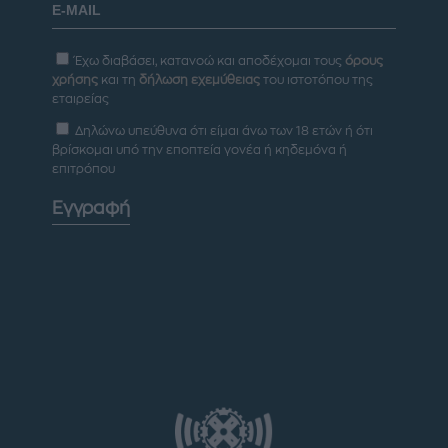
Έχω διαβάσει, κατανοώ και αποδέχομαι τους
όρους
χρήσης
και τη
δήλωση εχεμύθειας
του ιστοτόπου της
εταιρείας
Δηλώνω υπεύθυνα ότι είμαι άνω των 18 ετών ή ότι
βρίσκομαι υπό την εποπτεία γονέα ή κηδεμόνα ή
επιτρόπου
Εγγραφή