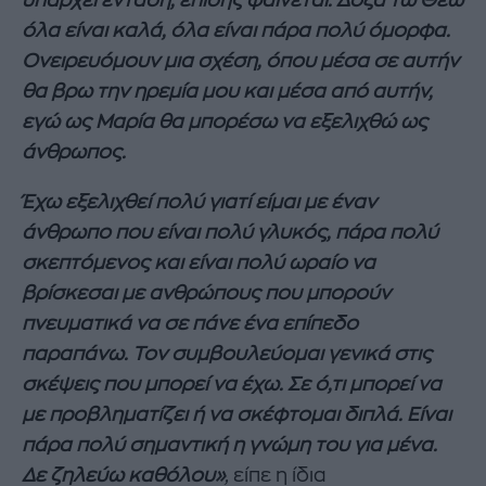
υπάρχει ένταση, επίσης φαίνεται. Δόξα τω Θεώ
όλα είναι καλά, όλα είναι πάρα πολύ όμορφα.
Ονειρευόμουν μια σχέση, όπου μέσα σε αυτήν
θα βρω την ηρεμία μου και μέσα από αυτήν,
εγώ ως Μαρία θα μπορέσω να εξελιχθώ ως
άνθρωπος.
Έχω εξελιχθεί πολύ γιατί είμαι με έναν
άνθρωπο που είναι πολύ γλυκός, πάρα πολύ
σκεπτόμενος και είναι πολύ ωραίο να
βρίσκεσαι με ανθρώπους που μπορούν
πνευματικά να σε πάνε ένα επίπεδο
παραπάνω. Τον συμβουλεύομαι γενικά στις
σκέψεις που μπορεί να έχω.
Σε ό,τι μπορεί να
με προβληματίζει ή να σκέφτομαι διπλά. Είναι
πάρα πολύ σημαντική η γνώμη του για μένα.
Δε ζηλεύω καθόλου»
,
είπε η ίδια