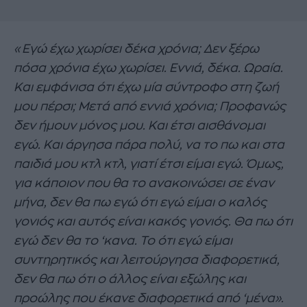
«Εγώ έχω χωρίσει δέκα χρόνια; Δεν ξέρω
πόσα χρόνια έχω χωρίσει. Εννιά, δέκα. Ωραία.
Και εμφάνισα ότι έχω μία σύντροφο στη ζωή
μου πέρσι; Μετά από εννιά χρόνια; Προφανώς
δεν ήμουν μόνος μου. Και έτσι αισθάνομαι
εγώ. Και άργησα πάρα πολύ, να το πω και στα
παιδιά μου κτλ κτλ, γιατί έτσι είμαι εγώ. Όμως,
για κάποιον που θα το ανακοινώσει σε έναν
μήνα, δεν θα πω εγώ ότι εγώ είμαι ο καλός
γονιός και αυτός είναι κακός γονιός. Θα πω ότι
εγώ δεν θα το ‘κανα. Το ότι εγώ είμαι
συντηρητικός και λειτούργησα διαφορετικά,
δεν θα πω ότι ο άλλος είναι εξώλης και
προώλης που έκανε διαφορετικά από ‘μένα».