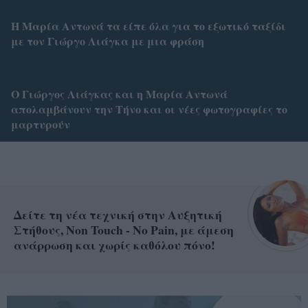
Η Μαρία Αντωνά τα είπε όλα για το εξωτικό ταξίδι
με τον Γιώργο Λιάγκα με μια φράση
Ο Γιώργος Λιάγκας και η Μαρία Αντωνά
απολαμβάνουν την Τήνο και οι νέες φωτογραφίες το
μαρτυρούν
Δείτε τη νέα τεχνική στην Αυξητική
Στήθους, Non Touch - No Pain, με άμεση
ανάρρωση και χωρίς καθόλου πόνο!