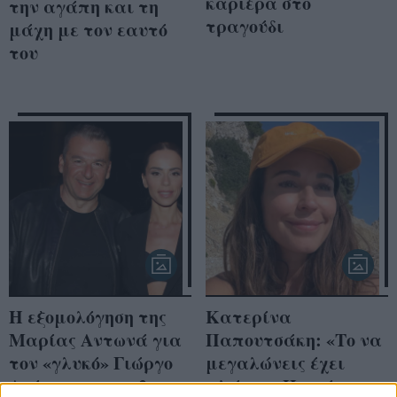
καριέρα στο
την αγάπη και τη
τραγούδι
μάχη με τον εαυτό
του
Η εξομολόγηση της
Κατερίνα
Μαρίας Αντωνά για
Παπουτσάκη: «Το να
τον «γλυκό» Γιώργο
μεγαλώνεις έχει
Λιάγκα και τα 2
πλάκα» -Η στάση της