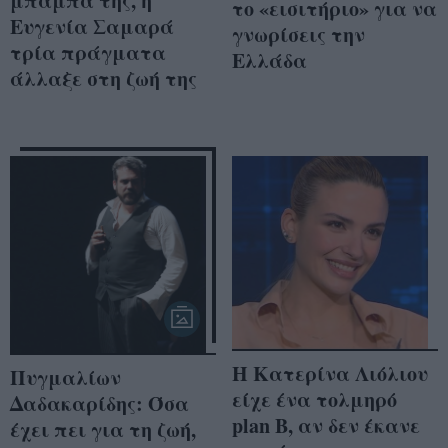
μπαμπά της, η
το «εισιτήριο» για να
Ευγενία Σαμαρά
γνωρίσεις την
τρία πράγματα
Ελλάδα
άλλαξε στη ζωή της
Η Κατερίνα Λιόλιου
Πυγμαλίων
είχε ένα τολμηρό
Δαδακαρίδης: Όσα
plan B, αν δεν έκανε
έχει πει για τη ζωή,