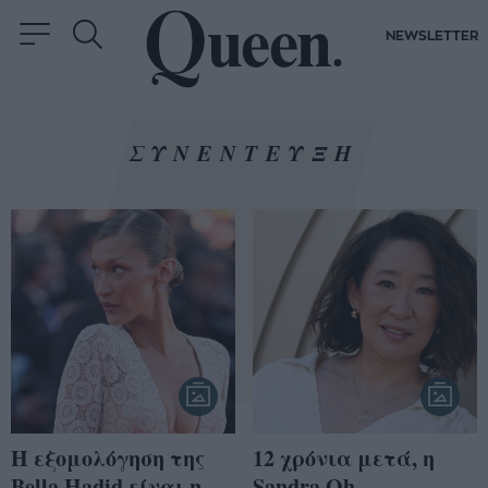
NEWSLETTER
ΣΥΝΕΝΤΕΥΞΗ
Η εξομολόγηση της
12 χρόνια μετά, η
Bella Hadid είναι η
Sandra Oh