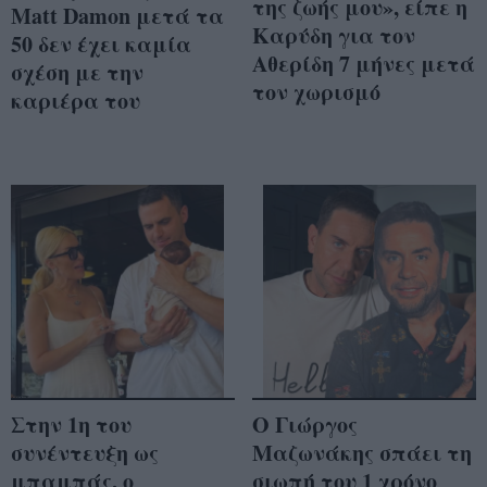
της ζωής μου», είπε η
Matt Damon μετά τα
Καρύδη για τον
50 δεν έχει καμία
Αθερίδη 7 μήνες μετά
σχέση με την
τον χωρισμό
καριέρα του
Στην 1η του
Ο Γιώργος
συνέντευξη ως
Μαζωνάκης σπάει τη
μπαμπάς, ο
σιωπή του 1 χρόνο