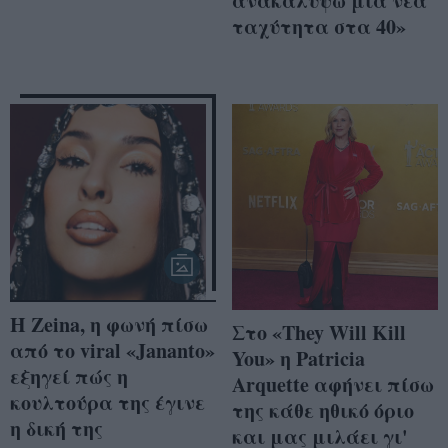
ανακαλύψω μια νέα
ταχύτητα στα 40»
Η Zeina, η φωνή πίσω
Στο «They Will Kill
από το viral «Jananto»
You» η Patricia
εξηγεί πώς η
Arquette αφήνει πίσω
κουλτούρα της έγινε
της κάθε ηθικό όριο
η δική της
και μας μιλάει γι'