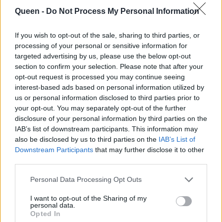
χρόνια μαζί του
απέναντι στον χρόνο
Queen -
Do Not Process My Personal Information
και στην εικόνα
If you wish to opt-out of the sale, sharing to third parties, or
processing of your personal or sensitive information for
targeted advertising by us, please use the below opt-out
section to confirm your selection. Please note that after your
opt-out request is processed you may continue seeing
interest-based ads based on personal information utilized by
us or personal information disclosed to third parties prior to
your opt-out. You may separately opt-out of the further
disclosure of your personal information by third parties on the
IAB’s list of downstream participants. This information may
also be disclosed by us to third parties on the
IAB’s List of
Alexandra Sieti:
Downstream Participants
that may further disclose it to other
«Θέλω σε αυτό το live
third parties.
Η γενναία
να προκαλέσω μια
εξομολόγηση της
Personal Data Processing Opt Outs
εναλλαγή
Μαρίας Κίτσου για
συναισθημάτων»
I want to opt-out of the Sharing of my
την κακοποίηση που
personal data.
Opted In
βίωσε ως παιδί: