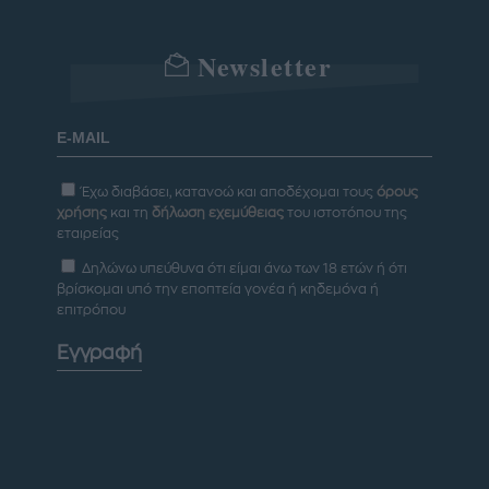
Newsletter
Έχω διαβάσει, κατανοώ και αποδέχομαι τους
όρους
χρήσης
και τη
δήλωση εχεμύθειας
του ιστοτόπου της
εταιρείας
Δηλώνω υπεύθυνα ότι είμαι άνω των 18 ετών ή ότι
βρίσκομαι υπό την εποπτεία γονέα ή κηδεμόνα ή
επιτρόπου
Εγγραφή